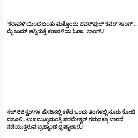
‘ಕರಾವಳಿ’ಯಿಂದ ಬಂತು ಮತ್ತೊಂದು ಪವರ್‌ಫುಲ್ ಕವರ್ ಸಾಂಗ್…
ಮೈ ಜುಮ್ ಅನ್ನಿಸುತ್ತೆ ಕರಾವಳಿಯ ಓಡಾ.. ಸಾಂಗ್‌..!
ಸಬ್ ರಿಜಿಸ್ಟರ್​ಗಳ ಹೆಸರಿನಲ್ಲಿ ಕಳೆದ ಒಂದು ತಿಂಗಳಲ್ಲಿ ನೂರು ಕೋಟಿ
ವಸೂಲಿ.. ಉಪಮುಖ್ಯಮಂತ್ರಿ ಪರಮೇಶ್ವರ್​ ಗಮನಕ್ಕೂ ಬಾರದೆ
ನಡೆಯುತ್ತಿರುವ ಬ್ರಹ್ಮಾಂಡ ಭ್ರಷ್ಟಾಚಾರ..!