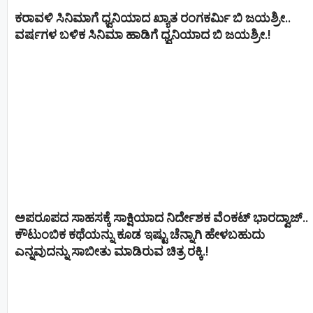
ಕರಾವಳಿ ಸಿನಿಮಾಗೆ ಧ್ವನಿಯಾದ ಖ್ಯಾತ ರಂಗಕರ್ಮಿ ಬಿ ಜಯಶ್ರೀ..
ವರ್ಷಗಳ ಬಳಿಕ ಸಿನಿಮಾ ಹಾಡಿಗೆ ಧ್ವನಿಯಾದ ಬಿ ಜಯಶ್ರೀ.!
ಅಪರೂಪದ ಸಾಹಸಕ್ಕೆ ಸಾಕ್ಷಿಯಾದ ನಿರ್ದೇಶಕ ವೆಂಕಟ್ ಭಾರದ್ವಾಜ್..
ಕೌಟುಂಬಿಕ ಕಥೆಯನ್ನು ಕೂಡ ಇಷ್ಟು ಚೆನ್ನಾಗಿ ಹೇಳಬಹುದು
ಎನ್ನವುದನ್ನು ಸಾಬೀತು ಮಾಡಿರುವ ಚಿತ್ರ ರಕ್ಕಿ.!