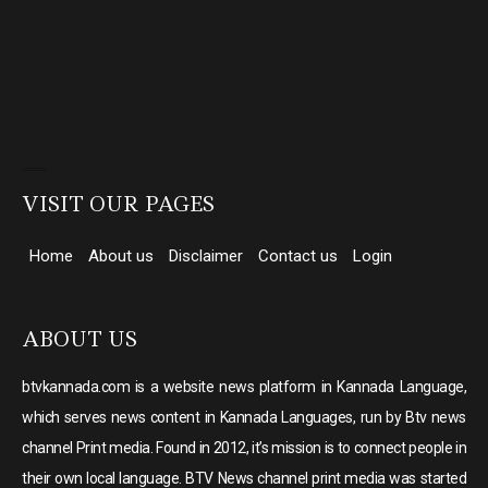
Direct Selling companies in India
top 10 elevator companies in india
VISIT OUR PAGES
Home
About us
Disclaimer
Contact us
Login
ABOUT US
btvkannada.com is a website news platform in Kannada Language,
which serves news content in Kannada Languages, run by Btv news
channel Print media. Found in 2012, it’s mission is to connect people in
their own local language. BTV News channel print media was started