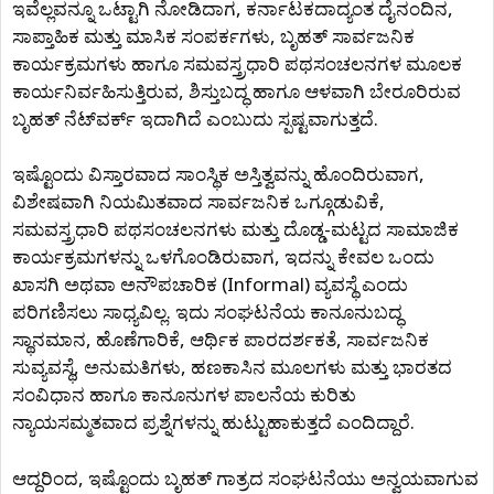
ಇವೆಲ್ಲವನ್ನೂ ಒಟ್ಟಾಗಿ ನೋಡಿದಾಗ, ಕರ್ನಾಟಕದಾದ್ಯಂತ ದೈನಂದಿನ,
ಸಾಪ್ತಾಹಿಕ ಮತ್ತು ಮಾಸಿಕ ಸಂಪರ್ಕಗಳು, ಬೃಹತ್ ಸಾರ್ವಜನಿಕ
ಕಾರ್ಯಕ್ರಮಗಳು ಹಾಗೂ ಸಮವಸ್ತ್ರಧಾರಿ ಪಥಸಂಚಲನಗಳ ಮೂಲಕ
ಕಾರ್ಯನಿರ್ವಹಿಸುತ್ತಿರುವ, ಶಿಸ್ತುಬದ್ಧ ಹಾಗೂ ಆಳವಾಗಿ ಬೇರೂರಿರುವ
ಬೃಹತ್ ನೆಟ್‌ವರ್ಕ್ ಇದಾಗಿದೆ ಎಂಬುದು ಸ್ಪಷ್ಟವಾಗುತ್ತದೆ.
ಇಷ್ಟೊಂದು ವಿಸ್ತಾರವಾದ ಸಾಂಸ್ಥಿಕ ಅಸ್ತಿತ್ವವನ್ನು ಹೊಂದಿರುವಾಗ,
ವಿಶೇಷವಾಗಿ ನಿಯಮಿತವಾದ ಸಾರ್ವಜನಿಕ ಒಗ್ಗೂಡುವಿಕೆ,
ಸಮವಸ್ತ್ರಧಾರಿ ಪಥಸಂಚಲನಗಳು ಮತ್ತು ದೊಡ್ಡ-ಮಟ್ಟದ ಸಾಮಾಜಿಕ
ಕಾರ್ಯಕ್ರಮಗಳನ್ನು ಒಳಗೊಂಡಿರುವಾಗ, ಇದನ್ನು ಕೇವಲ ಒಂದು
ಖಾಸಗಿ ಅಥವಾ ಅನೌಪಚಾರಿಕ (Informal) ವ್ಯವಸ್ಥೆ ಎಂದು
ಪರಿಗಣಿಸಲು ಸಾಧ್ಯವಿಲ್ಲ. ಇದು ಸಂಘಟನೆಯ ಕಾನೂನುಬದ್ಧ
ಸ್ಥಾನಮಾನ, ಹೊಣೆಗಾರಿಕೆ, ಆರ್ಥಿಕ ಪಾರದರ್ಶಕತೆ, ಸಾರ್ವಜನಿಕ
ಸುವ್ಯವಸ್ಥೆ, ಅನುಮತಿಗಳು, ಹಣಕಾಸಿನ ಮೂಲಗಳು ಮತ್ತು ಭಾರತದ
ಸಂವಿಧಾನ ಹಾಗೂ ಕಾನೂನುಗಳ ಪಾಲನೆಯ ಕುರಿತು
ನ್ಯಾಯಸಮ್ಮತವಾದ ಪ್ರಶ್ನೆಗಳನ್ನು ಹುಟ್ಟುಹಾಕುತ್ತದೆ ಎಂದಿದ್ದಾರೆ.
ಆದ್ದರಿಂದ, ಇಷ್ಟೊಂದು ಬೃಹತ್ ಗಾತ್ರದ ಸಂಘಟನೆಯು ಅನ್ವಯವಾಗುವ