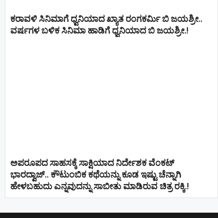
ಕರಾವಳಿ ಸಿನಿಮಾಗೆ ಧ್ವನಿಯಾದ ಖ್ಯಾತ ರಂಗಕರ್ಮಿ ಬಿ ಜಯಶ್ರೀ..
ವರ್ಷಗಳ ಬಳಿಕ ಸಿನಿಮಾ ಹಾಡಿಗೆ ಧ್ವನಿಯಾದ ಬಿ ಜಯಶ್ರೀ.!
ಅಪರೂಪದ ಸಾಹಸಕ್ಕೆ ಸಾಕ್ಷಿಯಾದ ನಿರ್ದೇಶಕ ವೆಂಕಟ್
ಭಾರದ್ವಾಜ್.. ಕೌಟುಂಬಿಕ ಕಥೆಯನ್ನು ಕೂಡ ಇಷ್ಟು ಚೆನ್ನಾಗಿ
ಹೇಳಬಹುದು ಎನ್ನವುದನ್ನು ಸಾಬೀತು ಮಾಡಿರುವ ಚಿತ್ರ ರಕ್ಕಿ.!