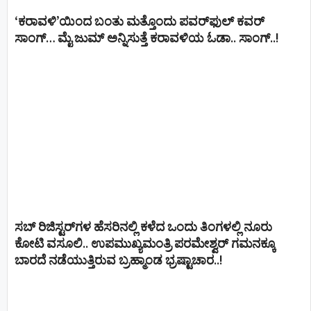
‘ಕರಾವಳಿ’ಯಿಂದ ಬಂತು ಮತ್ತೊಂದು ಪವರ್‌ಫುಲ್ ಕವರ್
ಸಾಂಗ್… ಮೈ ಜುಮ್ ಅನ್ನಿಸುತ್ತೆ ಕರಾವಳಿಯ ಓಡಾ.. ಸಾಂಗ್‌..!
ಸಬ್ ರಿಜಿಸ್ಟರ್​ಗಳ ಹೆಸರಿನಲ್ಲಿ ಕಳೆದ ಒಂದು ತಿಂಗಳಲ್ಲಿ ನೂರು
ಕೋಟಿ ವಸೂಲಿ.. ಉಪಮುಖ್ಯಮಂತ್ರಿ ಪರಮೇಶ್ವರ್​ ಗಮನಕ್ಕೂ
ಬಾರದೆ ನಡೆಯುತ್ತಿರುವ ಬ್ರಹ್ಮಾಂಡ ಭ್ರಷ್ಟಾಚಾರ..!