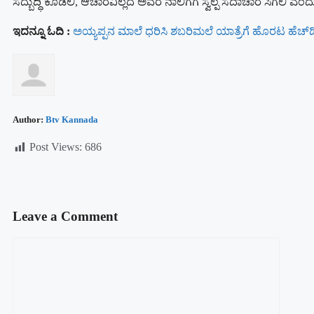
ಸದ್ಬುದ್ಧಿ ಕೊಡಲಿ, ಆಚಾರವಿಲ್ಲದ ಅವರ ನಾಲಿಗೆಗೆ ಸ್ವಲ್ಪ ಸದಾಚಾರ ಸಿಗಲಿ ಎಂದು ಪ್
ಇದನ್ನೂ ಓದಿ :
ಅಯ್ಯಪ್ಪನ ಮಾಲೆ ಧರಿಸಿ ಶಬರಿಮಲೆ ಯಾತ್ರೆಗೆ ಹೊರಟ ಹೆಚ್​ಡ
Author:
Btv Kannada
Post Views:
686
Leave a Comment