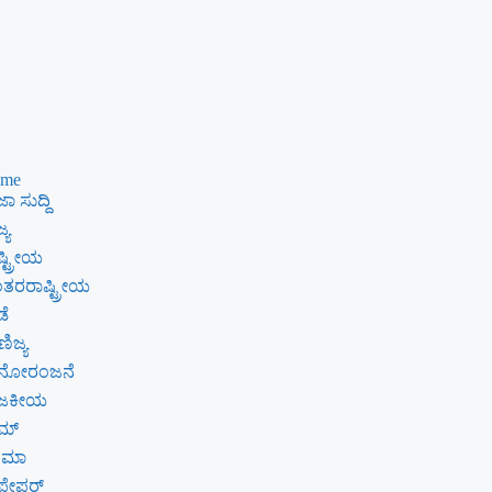
me
ಾ ಸುದ್ದಿ
್ಯ
್ಟ್ರೀಯ
ತರರಾಷ್ಟ್ರೀಯ
ಡೆ
ಿಜ್ಯ
ನೋರಂಜನೆ
ಾಜಕೀಯ
ೈಮ್
ನಿಮಾ
ಪೇಪರ್