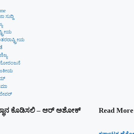
me
ಾ ಸುದ್ದಿ
್ಯ
್ಟ್ರೀಯ
ತರರಾಷ್ಟ್ರೀಯ
ಡೆ
ಿಜ್ಯ
ನೋರಂಜನೆ
ಾಜಕೀಯ
ೈಮ್
ನಿಮಾ
ಪೇಪರ್
ರಿ ಸ್ಥಾನ ಕೊಡಿಸಲಿ – ಆರ್‌ ಅಶೋಕ್
Read More