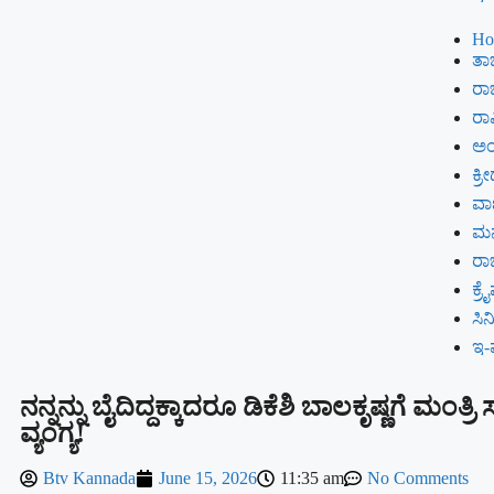
Ho
ತಾಜ
ರಾಜ
ರಾಷ
ಅಂ
ಕ್ರೀ
ವಾಣ
ಮ
ರ
ಕ್ರ
ಸಿ
ಇ-
ನನ್ನನ್ನು ಬೈದಿದ್ದಕ್ಕಾದರೂ ಡಿಕೆಶಿ ಬಾಲಕೃಷ್ಣಗೆ ಮಂತ್
ವ್ಯಂಗ್ಯ!
Btv Kannada
June 15, 2026
11:35 am
No Comments