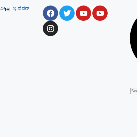
ಯೋ
ಇ-ಪೆಪರ್