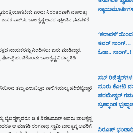
ಕರ್ನಾಟಕ ಹೈಕೋರ್
ನ್ಯಾಯಮೂರ್ತಿಗ
ಯಮಂತ್ರಿಯಾಗಬೇಕು ಎಂದು ನಿರಂತರವಾಗಿ ವಕಾಲತ್ತು
ಗಡಿ ಶಾಸಕ ಎಚ್.ಸಿ. ಬಾಲಕೃಷ್ಣ ಅವರ ಇತ್ತೀಚಿನ ನಡವಳಿಕೆ
‘ಕರಾವಳಿ’ಯಿಂದ
ಕವರ್ ಸಾಂಗ್… ಮ
ಷದ ನಾಯಕರನ್ನು ನಿಂದಿಸಲು ಶುರು ಮಾಡಿದ್ದಾರೆ.
ಓಡಾ.. ಸಾಂಗ್‌..!
್ಟ್ ಹಂಚಿಕೊಂಡು ಬಾಲಕೃಷ್ಣ ವಿರುದ್ಧ ಕಿಡಿ
ಸಬ್ ರಿಜಿಸ್ಟರ್​ಗಳ
ನೂರು ಕೋಟಿ ವಸ
ಯಿಂದ ತಮ್ಮ ಎಲುಬಿಲ್ಲದ ನಾಲಿಗೆಯನ್ನು ಹರಿಬಿಟ್ಟಿದ್ದಾರೆ
ಪರಮೇಶ್ವರ್​ ಗಮನ
ಬ್ರಹ್ಮಾಂಡ ಭ್ರಷ್ಟಾ
್ನು ಬೈದಿದ್ದಕ್ಕಾದರೂ ಡಿ.ಕೆ ಶಿವಕುಮಾರ್ ಅವರು ಬಾಲಕೃಷ್ಣ
ಕಮೇಲಾದರೂ ಆ ಮಾಗಡಿ ರಂಗನಾಥ ಸ್ವಾಮಿ ಬಾಲಕೃಷ್ಣ ಅವರಿಗೆ
ನಿರೂಪ್ ಭಂಡಾರಿ