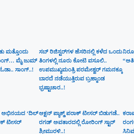
ತು ಮತ್ತೊಂದು
ಸಬ್ ರಿಜಿಸ್ಟರ್​ಗಳ ಹೆಸರಿನಲ್ಲಿ ಕಳೆದ ಒಂದು
ನಿರೂ
ಸಾಂಗ್… ಮೈ ಜುಮ್
ತಿಂಗಳಲ್ಲಿ ನೂರು ಕೋಟಿ ವಸೂಲಿ..
“ಅತಿಕ
ಓಡಾ.. ಸಾಂಗ್‌..!
ಉಪಮುಖ್ಯಮಂತ್ರಿ ಪರಮೇಶ್ವರ್​ ಗಮನಕ್ಕೂ
ಬಾರದೆ ನಡೆಯುತ್ತಿರುವ ಬ್ರಹ್ಮಾಂಡ
ಭ್ರಷ್ಟಾಚಾರ..!
 ಅಭಿನಯದ ‘ದಿಲ್
ಆಕ್ಷನ್ ಪ್ಯಾಕ್ಡ್ ಪರಾಕ್ ಟೀಸರ್ ಬಿಡುಗಡೆ..
ಕರಾವ
ಲುಕ್ ಟೀಸರ್
ರಗಡ್ ಅವತಾರದಲ್ಲಿ ರೋರಿಂಗ್ ಸ್ಟಾರ್
ರಂಗಕ
ಶ್ರೀಮುರಳಿ..!
ಸಿನಿ