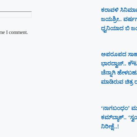
ಕರಾವಳಿ ಸಿನಿಮಾಗ
ಜಯಶ್ರೀ.. ವರ್ಷ
ಧ್ವನಿಯಾದ ಬಿ ಜಯ
time I comment.
ಅಪರೂಪದ ಸಾಹಸಕ್
ಭಾರದ್ವಾಜ್.. ಕೌ
ಚೆನ್ನಾಗಿ ಹೇಳಬಹ
ಮಾಡಿರುವ ಚಿತ್ರ ರಕ್
‘ನಾಗಬಂಧಂ’ ಮ
ಕಮ್‌ಬ್ಯಾಕ್.. ‘ಸ್
ನಿರೀಕ್ಷೆ..!