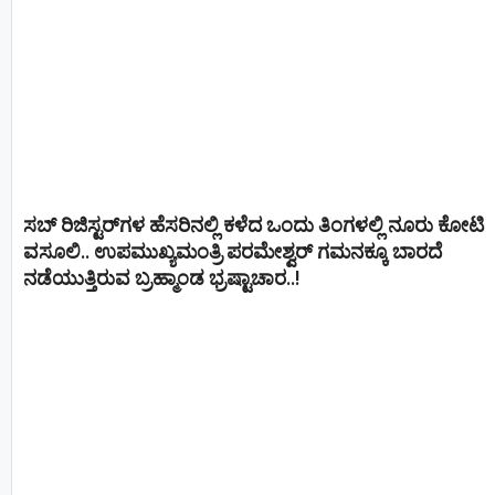
ಸಬ್ ರಿಜಿಸ್ಟರ್​ಗಳ ಹೆಸರಿನಲ್ಲಿ ಕಳೆದ ಒಂದು ತಿಂಗಳಲ್ಲಿ ನೂರು ಕೋಟಿ
ವಸೂಲಿ.. ಉಪಮುಖ್ಯಮಂತ್ರಿ ಪರಮೇಶ್ವರ್​ ಗಮನಕ್ಕೂ ಬಾರದೆ
ನಡೆಯುತ್ತಿರುವ ಬ್ರಹ್ಮಾಂಡ ಭ್ರಷ್ಟಾಚಾರ..!