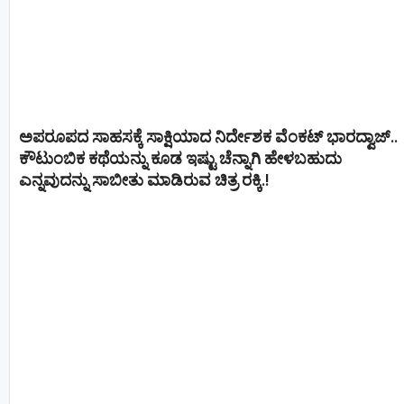
ಅಪರೂಪದ ಸಾಹಸಕ್ಕೆ ಸಾಕ್ಷಿಯಾದ ನಿರ್ದೇಶಕ ವೆಂಕಟ್ ಭಾರದ್ವಾಜ್..
ಕೌಟುಂಬಿಕ ಕಥೆಯನ್ನು ಕೂಡ ಇಷ್ಟು ಚೆನ್ನಾಗಿ ಹೇಳಬಹುದು
ಎನ್ನವುದನ್ನು ಸಾಬೀತು ಮಾಡಿರುವ ಚಿತ್ರ ರಕ್ಕಿ.!