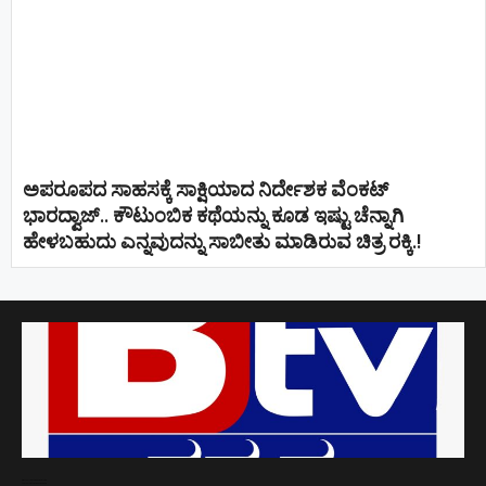
ಅಪರೂಪದ ಸಾಹಸಕ್ಕೆ ಸಾಕ್ಷಿಯಾದ ನಿರ್ದೇಶಕ ವೆಂಕಟ್
ಭಾರದ್ವಾಜ್.. ಕೌಟುಂಬಿಕ ಕಥೆಯನ್ನು ಕೂಡ ಇಷ್ಟು ಚೆನ್ನಾಗಿ
ಹೇಳಬಹುದು ಎನ್ನವುದನ್ನು ಸಾಬೀತು ಮಾಡಿರುವ ಚಿತ್ರ ರಕ್ಕಿ.!
Direct Selling companies in India
top 10 elevator companies in india