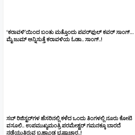
‘ಕರಾವಳಿ’ಯಿಂದ ಬಂತು ಮತ್ತೊಂದು ಪವರ್‌ಫುಲ್ ಕವರ್ ಸಾಂಗ್…
ಮೈ ಜುಮ್ ಅನ್ನಿಸುತ್ತೆ ಕರಾವಳಿಯ ಓಡಾ.. ಸಾಂಗ್‌..!
ಸಬ್ ರಿಜಿಸ್ಟರ್​ಗಳ ಹೆಸರಿನಲ್ಲಿ ಕಳೆದ ಒಂದು ತಿಂಗಳಲ್ಲಿ ನೂರು ಕೋಟಿ
ವಸೂಲಿ.. ಉಪಮುಖ್ಯಮಂತ್ರಿ ಪರಮೇಶ್ವರ್​ ಗಮನಕ್ಕೂ ಬಾರದೆ
ನಡೆಯುತ್ತಿರುವ ಬ್ರಹ್ಮಾಂಡ ಭ್ರಷ್ಟಾಚಾರ..!