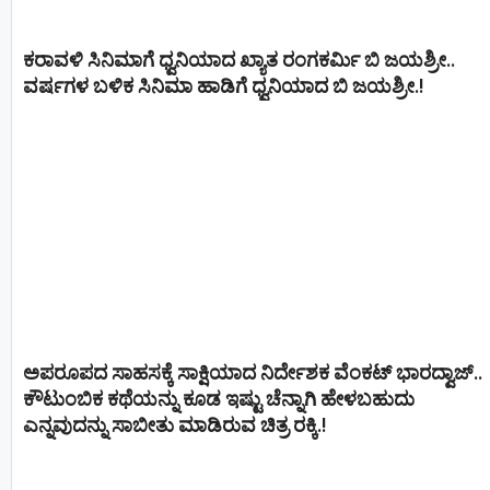
ಕರಾವಳಿ ಸಿನಿಮಾಗೆ ಧ್ವನಿಯಾದ ಖ್ಯಾತ ರಂಗಕರ್ಮಿ ಬಿ ಜಯಶ್ರೀ..
ವರ್ಷಗಳ ಬಳಿಕ ಸಿನಿಮಾ ಹಾಡಿಗೆ ಧ್ವನಿಯಾದ ಬಿ ಜಯಶ್ರೀ.!
ಅಪರೂಪದ ಸಾಹಸಕ್ಕೆ ಸಾಕ್ಷಿಯಾದ ನಿರ್ದೇಶಕ ವೆಂಕಟ್ ಭಾರದ್ವಾಜ್..
ಕೌಟುಂಬಿಕ ಕಥೆಯನ್ನು ಕೂಡ ಇಷ್ಟು ಚೆನ್ನಾಗಿ ಹೇಳಬಹುದು
ಎನ್ನವುದನ್ನು ಸಾಬೀತು ಮಾಡಿರುವ ಚಿತ್ರ ರಕ್ಕಿ.!