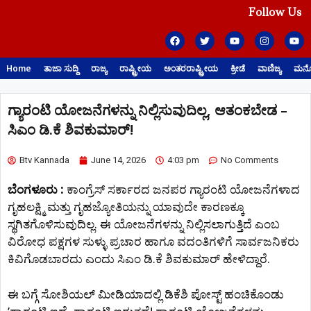
Follow Us
Home
ತಾಜಾ ಸುದ್ದಿ
ರಾಜ್ಯ
ರಾಷ್ಟ್ರೀಯ
ಅಂತರರಾಷ್ಟ್ರೀಯ
ಕ್ರೀಡೆ
ವಾಣಿಜ್ಯ
ಮನೋ
ಗ್ಯಾರಂಟಿ ಯೋಜನೆಗಳನ್ನು ನಿಲ್ಲಿಸುವುದಿಲ್ಲ, ಆತಂಕಬೇಡ –
ಸಿಎಂ ಡಿ.ಕೆ ಶಿವಕುಮಾರ್!
Btv Kannada
June 14, 2026
4:03 pm
No Comments
ಬೆಂಗಳೂರು :
ಕಾಂಗ್ರೆಸ್ ಸರ್ಕಾರದ ಜನಪರ ಗ್ಯಾರಂಟಿ ಯೋಜನೆಗಳಾದ
ಗೃಹಲಕ್ಷ್ಮಿ ಮತ್ತು ಗೃಹಜ್ಯೋತಿಯನ್ನು ಯಾವುದೇ ಕಾರಣಕ್ಕೂ
ಸ್ಥಗಿತಗೊಳಿಸುವುದಿಲ್ಲ. ಈ ಯೋಜನೆಗಳನ್ನು ನಿಲ್ಲಿಸಲಾಗುತ್ತಿದೆ ಎಂಬ
ವಿರೋಧ ಪಕ್ಷಗಳ ಸುಳ್ಳು ಪ್ರಚಾರ ಹಾಗೂ ವದಂತಿಗಳಿಗೆ ಸಾರ್ವಜನಿಕರು
ಕಿವಿಗೊಡಬಾರದು ಎಂದು ಸಿಎಂ ಡಿ.ಕೆ ಶಿವಕುಮಾರ್ ಹೇಳಿದ್ದಾರೆ.
ಈ ಬಗ್ಗೆ ಸೋಶಿಯಲ್​ ಮೀಡಿಯಾದಲ್ಲಿ ಡಿಕೆಶಿ ಪೋಸ್ಟ್ ಹಂಚಿಕೊಂಡು