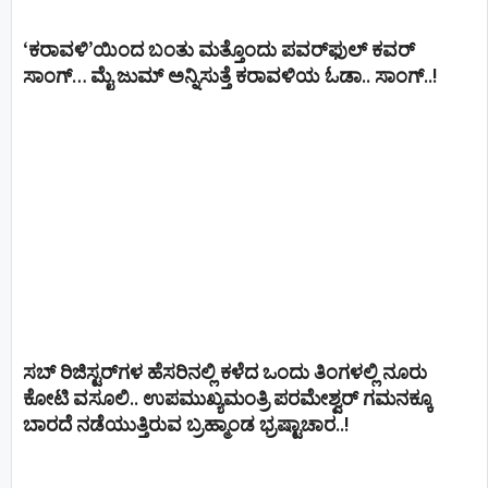
‘ಕರಾವಳಿ’ಯಿಂದ ಬಂತು ಮತ್ತೊಂದು ಪವರ್‌ಫುಲ್ ಕವರ್
ಸಾಂಗ್… ಮೈ ಜುಮ್ ಅನ್ನಿಸುತ್ತೆ ಕರಾವಳಿಯ ಓಡಾ.. ಸಾಂಗ್‌..!
ಸಬ್ ರಿಜಿಸ್ಟರ್​ಗಳ ಹೆಸರಿನಲ್ಲಿ ಕಳೆದ ಒಂದು ತಿಂಗಳಲ್ಲಿ ನೂರು
ಕೋಟಿ ವಸೂಲಿ.. ಉಪಮುಖ್ಯಮಂತ್ರಿ ಪರಮೇಶ್ವರ್​ ಗಮನಕ್ಕೂ
ಬಾರದೆ ನಡೆಯುತ್ತಿರುವ ಬ್ರಹ್ಮಾಂಡ ಭ್ರಷ್ಟಾಚಾರ..!