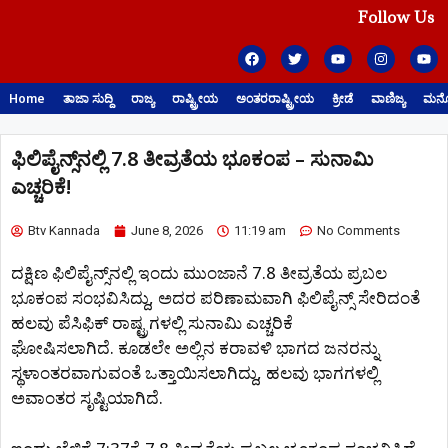
Follow Us
Home
ತಾಜಾ ಸುದ್ದಿ
ರಾಜ್ಯ
ರಾಷ್ಟ್ರೀಯ
ಅಂತರರಾಷ್ಟ್ರೀಯ
ಕ್ರೀಡೆ
ವಾಣಿಜ್ಯ
ಮನೋ
ಫಿಲಿಪೈನ್ಸ್‌ನಲ್ಲಿ 7.8 ತೀವ್ರತೆಯ ಭೂಕಂಪ – ಸುನಾಮಿ
ಎಚ್ಚರಿಕೆ!
Btv Kannada
June 8, 2026
11:19 am
No Comments
ದಕ್ಷಿಣ ಫಿಲಿಪೈನ್ಸ್‌ನಲ್ಲಿ ಇಂದು ಮುಂಜಾನೆ 7.8 ತೀವ್ರತೆಯ ಪ್ರಬಲ
ಭೂಕಂಪ ಸಂಭವಿಸಿದ್ದು, ಅದರ ಪರಿಣಾಮವಾಗಿ ಫಿಲಿಪೈನ್ಸ್ ಸೇರಿದಂತೆ
ಹಲವು ಪೆಸಿಫಿಕ್ ರಾಷ್ಟ್ರಗಳಲ್ಲಿ ಸುನಾಮಿ ಎಚ್ಚರಿಕೆ
ಘೋಷಿಸಲಾಗಿದೆ. ಕೂಡಲೇ ಅಲ್ಲಿನ ಕರಾವಳಿ ಭಾಗದ ಜನರನ್ನು
ಸ್ಥಳಾಂತರವಾಗುವಂತೆ ಒತ್ತಾಯಿಸಲಾಗಿದ್ದು, ಹಲವು ಭಾಗಗಳಲ್ಲಿ
ಅವಾಂತರ ಸೃಷ್ಟಿಯಾಗಿದೆ.