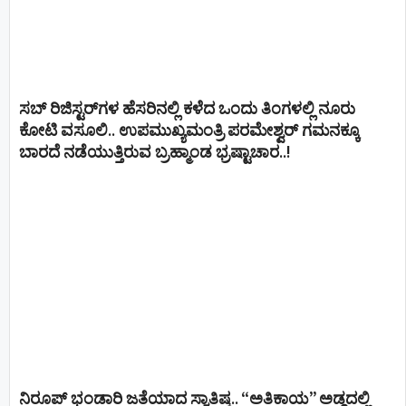
ಸಬ್ ರಿಜಿಸ್ಟರ್​ಗಳ ಹೆಸರಿನಲ್ಲಿ ಕಳೆದ ಒಂದು ತಿಂಗಳಲ್ಲಿ ನೂರು
ಕೋಟಿ ವಸೂಲಿ.. ಉಪಮುಖ್ಯಮಂತ್ರಿ ಪರಮೇಶ್ವರ್​ ಗಮನಕ್ಕೂ
ಬಾರದೆ ನಡೆಯುತ್ತಿರುವ ಬ್ರಹ್ಮಾಂಡ ಭ್ರಷ್ಟಾಚಾರ..!
ನಿರೂಪ್ ಭಂಡಾರಿ ಜತೆಯಾದ ಸ್ವಾತಿಷ್ಠ.. “ಅತಿಕಾಯ” ಅಡ್ಡದಲ್ಲಿ