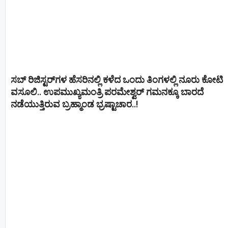
ಸಬ್ ರಿಜಿಸ್ಟರ್​ಗಳ ಹೆಸರಿನಲ್ಲಿ ಕಳೆದ ಒಂದು ತಿಂಗಳಲ್ಲಿ ನೂರು ಕೋಟಿ
ವಸೂಲಿ.. ಉಪಮುಖ್ಯಮಂತ್ರಿ ಪರಮೇಶ್ವರ್​ ಗಮನಕ್ಕೂ ಬಾರದೆ
ನಡೆಯುತ್ತಿರುವ ಬ್ರಹ್ಮಾಂಡ ಭ್ರಷ್ಟಾಚಾರ..!