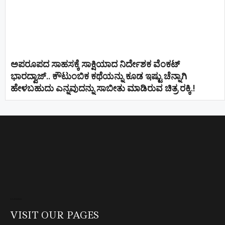
ಅಪರೂಪದ ಸಾಹಸಕ್ಕೆ ಸಾಕ್ಷಿಯಾದ ನಿರ್ದೇಶಕ ವೆಂಕಟ್
ಭಾರದ್ವಾಜ್.. ಕೌಟುಂಬಿಕ ಕಥೆಯನ್ನು ಕೂಡ ಇಷ್ಟು ಚೆನ್ನಾಗಿ
ಹೇಳಬಹುದು ಎನ್ನವುದನ್ನು ಸಾಬೀತು ಮಾಡಿರುವ ಚಿತ್ರ ರಕ್ಕಿ.!
Direct Selling companies in India
top 10 elevator companies in india
VISIT OUR PAGES