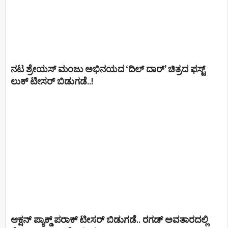
ನಟ ಶ್ರೇಯಸ್ ಮಂಜು ಅಭಿನಯದ ‘ದಿಲ್ ದಾರ್’ ಚಿತ್ರದ ಫಸ್ಟ್
ಲುಕ್ ಟೀಸರ್ ಬಿಡುಗಡೆ..!
ಆಕ್ಷನ್ ಪ್ಯಾಕ್ಡ್ ಪರಾಕ್ ಟೀಸರ್ ಬಿಡುಗಡೆ.. ರಗಡ್ ಅವತಾರದಲ್ಲಿ