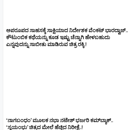
ಅಪರೂಪದ ಸಾಹಸಕ್ಕೆ ಸಾಕ್ಷಿಯಾದ ನಿರ್ದೇಶಕ ವೆಂಕಟ್ ಭಾರದ್ವಾಜ್..
ಕೌಟುಂಬಿಕ ಕಥೆಯನ್ನು ಕೂಡ ಇಷ್ಟು ಚೆನ್ನಾಗಿ ಹೇಳಬಹುದು
ಎನ್ನವುದನ್ನು ಸಾಬೀತು ಮಾಡಿರುವ ಚಿತ್ರ ರಕ್ಕಿ.!
‘ನಾಗಬಂಧಂ’ ಮೂಲಕ ನಭಾ ನಟೇಶ್ ಭರ್ಜರಿ ಕಮ್‌ಬ್ಯಾಕ್..
‘ಸ್ವಯಂಭು’ ಚಿತ್ರದ ಮೇಲೆ ಹೆಚ್ಚಿದ ನಿರೀಕ್ಷೆ..!