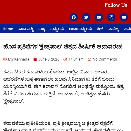
Follow Us
Home
ತಾಜಾ ಸುದ್ದಿ
ರಾಜ್ಯ
ರಾಷ್ಟ್ರೀಯ
ಅಂತರರಾಷ್ಟ್ರೀಯ
ಕ್ರೀಡೆ
ವಾಣಿಜ್ಯ
ಮನೋ
ಹೊಸ ಪ್ರತಿಭೆಗಳ ‘ಕ್ಷೇತ್ರಪಾಲ’ ಚಿತ್ರದ ಶೀರ್ಷಿಕೆ ಅನಾವರಣ!
Btv Kannada
June 8, 2026
11:04 am
No Comments
ಕರ್ನಾಟಕದ ಕರಾವಳಿಯ ಸೊಗಡು, ಅಲ್ಲಿನ ವಿಚಾರ-ಆಚಾರ,
ಆಚರಣೆಗಳ ಸುತ್ತ ಈಗಾಗಲೇ ಹಲವು ಸಿನಿಮಾಗಳು ತೆರೆಗೆ ಬಂದು
ಯಶಸ್ವಿಯಾಗಿವೆ. ಈಗ ಕರಾವಳಿ ಸೊಗಡಿನ ಅಂಥದ್ದೇ ಮತ್ತೊಂದು ಚಿತ್ರ
ತೆರೆಗೆ ಬರಲು ತಯಾರಾಗುತ್ತಿದೆ. ಅಂದಹಾಗೆ, ಆ ಚಿತ್ರದ ಹೆಸರು
‘ಕ್ಷೇತ್ರಪಾಲ’.
ಕರಾವಳಿಯ ಪ್ರತೀತಿಯಂತೆ, ಪ್ರತಿ ಕ್ಷೇತ್ರದಲ್ಲೂ ಆ ಕ್ಷೇತ್ರದ ರಕ್ಷಣೆಗೆ
‘ಕ್ಷೇತ್ರಪಾಲ’ನಾಗಿ ದೈವವೊಂದು ಇರುತ್ತದೆ. ಆಯಾಯ ಕ್ಷೇತ್ರದಲ್ಲಿ ನ್ಯಾಯ,