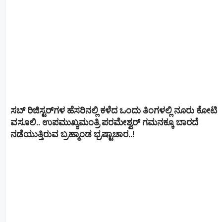
ಸಬ್ ರಿಜಿಸ್ಟರ್​ಗಳ ಹೆಸರಿನಲ್ಲಿ ಕಳೆದ ಒಂದು ತಿಂಗಳಲ್ಲಿ ನೂರು ಕೋಟಿ
ವಸೂಲಿ.. ಉಪಮುಖ್ಯಮಂತ್ರಿ ಪರಮೇಶ್ವರ್​ ಗಮನಕ್ಕೂ ಬಾರದೆ
ನಡೆಯುತ್ತಿರುವ ಬ್ರಹ್ಮಾಂಡ ಭ್ರಷ್ಟಾಚಾರ..!