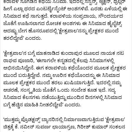
ಕರಾವಳಿ ಸೊಗಡಿನ ಕಥೆಯ ಸಿನಿಮಾ. ಇದರಲ್ಲಿ ಸಸ್ಪೆನ್ಸ್, ಆ್ಯಕ್ಷನ್, ಥ್ರಿಲ್ಲರ್
ಹೀಗೆ ಎಲ್ಲಾ ಥರದ ಎಂಟರ್ಟೈನ್ಮೆಂಟ್ ಅಂಶಗಳಿವೆ. ಎರಡು ಎಳೆಯಲ್ಲಿ ಈ
ಸಿನಿಮಾದ ಕಥೆ ಸಾಗುತ್ತದೆ. ಕರಾವಳಿಯ ಸಂಪ್ರದಾಯ, ಸೌಂದರ್ಯದ
ಜೊತೆಗೆ ಊಹಿಸಲಾಗದ ರೋಚಕ ಅಂಶಗಳು ಈ ಸಿನಿಮಾದ ಹೈಲೈಟ್ಸ್.
ಆದಷ್ಟು ಬೇಗ ಹೊಸರೂಪದಲ್ಲಿ ‘ಕ್ಷೇತ್ರಪಾಲ’ನನ್ನು ಪ್ರೇಕ್ಷಕರ ಮುಂದೆ
ತರಲಿದ್ದೇವೆ’ ಎಂದರು.
‘ಕ್ಷೇತ್ರಪಾಲ’ನ ಬಗ್ಗೆ ಮಾತನಾಡಿದ ಕುಂದಾಪುರ ಮೂಲದ ನಾಯಕ ನಟ
ರಾಘವ ಪೂಜಾರಿ, ‘ಈಗಾಗಲೇ ಕನ್ನಡದಲ್ಲಿ ಕೆಲವು ಸಿನಿಮಾಗಳಲ್ಲಿ
ಅಭಿನಯಿಸಿದ್ದೇನೆ. ಈಗ ಕರಾವಳಿಯ ಕಥೆಯೊಂದರ ಮೂಲಕ ಪ್ರೇಕ್ಷಕರ
ಮುಂದೆ ಬರುತ್ತಿದ್ದೇವೆ. ನಮ್ಮ ಊರಿನ ಕಥೆಯೊಂದನ್ನು ಈ ಸಿನಿಮಾದ
ಮೂಲಕ ಪ್ರೇಕ್ಷಕರ ಮುಂದೆ ತರಲು ಖುಷಿಯಾಗುತ್ತಿದೆ. ಇದರಲ್ಲಿ ನಮ್ಮ
ಆಚರಣೆ, ಸಂಸ್ಕೃತಿಯ ಜೊತೆಗೆ ಒಂದು ಸಂದೇಶ ಕೂಡ ಇದೆ. ಸದ್ಯ
ಸಿನಿಮಾದ ಕೆಲಸಗಳು ನಡೆಯುತ್ತಿದ್ದು ಮುಂದಿನ ದಿನಗಳಲ್ಲಿ ಸಿನಿಮಾದ
ಬಗ್ಗೆ ಹೆಚ್ಚಿನ ಮಾಹಿತಿ ನೀಡಲಿದ್ದೇವೆ’ ಎಂದರು.
‘ಮುತ್ತಮ್ಮ ಪ್ರೊಡಕ್ಷನ್ಸ್’ ಬ್ಯಾನರಿನಲ್ಲಿ ನಿರ್ಮಾಣವಾಗುತ್ತಿರುವ ‘ಕ್ಷೇತ್ರಪಾಲ’
ಚಿತ್ರಕ್ಕೆ ಕೆ. ನವೀನ್ ಸುವರ್ಣ ಛಾಯಾಗ್ರಣ, ಗಿರೀಶ್ ಕುಮಾರ್ ಸಂಕಲನ