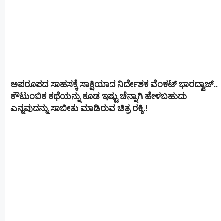
ಅಪರೂಪದ ಸಾಹಸಕ್ಕೆ ಸಾಕ್ಷಿಯಾದ ನಿರ್ದೇಶಕ ವೆಂಕಟ್ ಭಾರದ್ವಾಜ್..
ಕೌಟುಂಬಿಕ ಕಥೆಯನ್ನು ಕೂಡ ಇಷ್ಟು ಚೆನ್ನಾಗಿ ಹೇಳಬಹುದು
ಎನ್ನವುದನ್ನು ಸಾಬೀತು ಮಾಡಿರುವ ಚಿತ್ರ ರಕ್ಕಿ.!