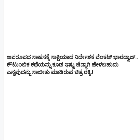
ಅಪರೂಪದ ಸಾಹಸಕ್ಕೆ ಸಾಕ್ಷಿಯಾದ ನಿರ್ದೇಶಕ ವೆಂಕಟ್ ಭಾರದ್ವಾಜ್..
ಕೌಟುಂಬಿಕ ಕಥೆಯನ್ನು ಕೂಡ ಇಷ್ಟು ಚೆನ್ನಾಗಿ ಹೇಳಬಹುದು
ಎನ್ನವುದನ್ನು ಸಾಬೀತು ಮಾಡಿರುವ ಚಿತ್ರ ರಕ್ಕಿ.!