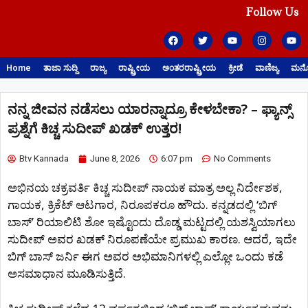
Follow Us
Home
ತಾಜಾ ಸುದ್ದಿ
ರಾಜ್ಯ
ರಾಷ್ಟ್ರೀಯ
ಅಂತರರಾಷ್ಟ್ರೀಯ
ಕ್ರೀಡೆ
ವಾಣಿಜ್ಯ
ಮನೋ
ನನ್ನ ಜೀವನ ನಡೆಸಲು ಯಾರನ್ನಾದ್ರೂ ಕೇಳಬೇಕಾ? – ಫ್ಯಾನ್ಸ್​
ಪ್ರಶ್ನೆಗೆ ಕಿಚ್ಚ ಸುದೀಪ್ ಖಡಕ್ ಉತ್ತರ!
Btv Kannada
June 8, 2026
6:07 pm
No Comments
ಅಭಿನಯ ಚಕ್ರವರ್ತಿ ಕಿಚ್ಚ ಸುದೀಪ್ ನಾಯಕ ಮಾತ್ರ ಅಲ್ಲ ನಿರ್ದೇಶಕ,
ಗಾಯಕ, ಕ್ರಿಕೆಟ್ ಆಟಗಾರ, ನಿರೂಪಕರೂ ಹೌದು. ಕನ್ನಡದಲ್ಲಿ ‘ಬಿಗ್
ಬಾಸ್’ ರಿಯಾಲಿಟಿ ಶೋ ಇಷ್ಟೊಂದು ದೊಡ್ಡ ಮಟ್ಟದಲ್ಲಿ ಯಶಸ್ವಿಯಾಗಲು
ಸುದೀಪ್ ಅವರ ಖಡಕ್ ನಿರೂಪಣೆಯೇ ಪ್ರಮುಖ ಕಾರಣ. ಆದರೆ, ಇದೇ
ಬಿಗ್ ಬಾಸ್ ಜರ್ನಿ ಈಗ ಅವರ ಅಭಿಮಾನಿಗಳಲ್ಲಿ ಎಲ್ಲೋ ಒಂದು ಕಡೆ
ಅಸಮಾಧಾನ ಮೂಡಿಸುತ್ತಿದೆ.