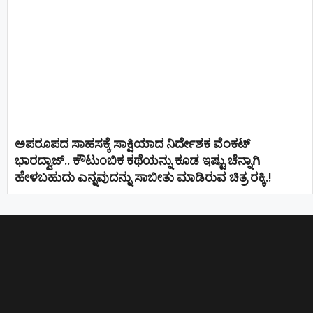
ಅಪರೂಪದ ಸಾಹಸಕ್ಕೆ ಸಾಕ್ಷಿಯಾದ ನಿರ್ದೇಶಕ ವೆಂಕಟ್
ಭಾರದ್ವಾಜ್.. ಕೌಟುಂಬಿಕ ಕಥೆಯನ್ನು ಕೂಡ ಇಷ್ಟು ಚೆನ್ನಾಗಿ
ಹೇಳಬಹುದು ಎನ್ನವುದನ್ನು ಸಾಬೀತು ಮಾಡಿರುವ ಚಿತ್ರ ರಕ್ಕಿ.!