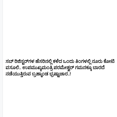
ಸಬ್ ರಿಜಿಸ್ಟರ್​ಗಳ ಹೆಸರಿನಲ್ಲಿ ಕಳೆದ ಒಂದು ತಿಂಗಳಲ್ಲಿ ನೂರು ಕೋಟಿ
ವಸೂಲಿ.. ಉಪಮುಖ್ಯಮಂತ್ರಿ ಪರಮೇಶ್ವರ್​ ಗಮನಕ್ಕೂ ಬಾರದೆ
ನಡೆಯುತ್ತಿರುವ ಬ್ರಹ್ಮಾಂಡ ಭ್ರಷ್ಟಾಚಾರ..!