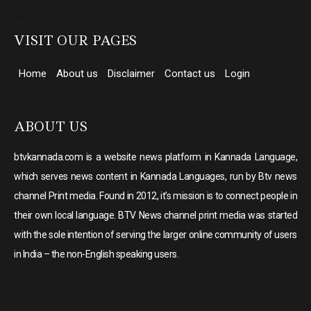
Direct Selling companies in India
top 10 elevator companies in india
VISIT OUR PAGES
Home
About us
Disclaimer
Contact us
Login
ABOUT US
btvkannada.com is a website news platform in Kannada Language,
which serves news content in Kannada Languages, run by Btv news
channel Print media. Found in 2012, it’s mission is to connect people in
their own local language. BTV News channel print media was started
with the sole intention of serving the larger online community of users
in India – the non-English speaking users.