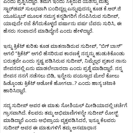
ಎಂದು ಪ್ರಶ್ನಿಸಿದ್ದಾರೆ. ತಮಗೆ ಇಂದು ಸಿಕ್ಕಿರುವ ಯಶಸ್ಸು ಮತ್ತು
ಸ್ಟಾರ್‌ಡಮ್ ಸುಲಭವಾಗಿ ಬಂದಿದ್ದಲ್ಲ ಎನ್ನುವುದನ್ನು ಕೂಡ ಕೆ.ಆರ್.ಜಿ
ಯೂಟ್ಯೂಬ್ ಮೂಲಕ ಸಮಸ್ತ ಕನ್ನಡಿಗರಿಗೆ ನೆನಪಿಸಿರುವ ಸುದೀಪ್,
ಯಾವುದೇ ರಜೆ ತೆಗೆದುಕೊಳ್ಳದೆ ವರ್ಷಾನು ವರ್ಷ ಬೆವರು ಸುರಿಸಿ, ಈ
ಹೆಸರು ಸಂಪಾದನೆ ಮಾಡಿದ್ಧೇನೆ ಎಂದು ಹೇಳಿದ್ಧಾರೆ.
ಇನ್ನು ಕ್ರಿಕೆಟ್ ಕುರಿತು ಕೂಡ ಮಾತನಾಡಿರುವ ಸುದೀಪ್, ”ಬಿಗ್ ಬಾಸ್”
ಆಗಲಿ ”ಕ್ರಿಕೆಟ್” ಆಗಲಿ ಹೆಸರಿರುವ ಕಾರಣಕ್ಕೆ ನನ್ನನ್ನು ಹುಡುಕಿಕೊಂಡು
ಬರುತ್ತವೇ ಎಂದು ಸ್ಪಷ್ಟ ಪಡಿಸಿರುವ ಸುದೀಪ್, ನಿಮ್ಮೆಲ್ಲರ ಪ್ರಕಾರ ನಾನು
ಜೀವನದಲ್ಲಿ ಏನು ಮಾಡಲೇಬಾರದಾ ಎಂದು ಪ್ರಶ್ನೆ ಮಾಡಿದ್ದಾರೆ. ನನ್ನ
ಜೀವನ ನನಗೆ ನಡೆಸಲು ಬಿಡಿ, ಇನ್ನೇನು ವಯಸ್ಸಾದ ಮೇಲೆ ಕೋಲು
ಹಿಡ್ಕೊಂಡು ಕ್ರಿಕೆಟ್ ಆಡೋಕೆ ಹೋಗಲಾ..? ಎಂದು ಹಾಸ್ಯ ಚಟಾಕಿ
ಹಾರಿಸಿದ್ದಾರೆ.
ಸದ್ಯ ಸುದೀಪ್ ಅವರ ಈ ಮಾತು ಸೋಶಿಯಲ್ ಮೀಡಿಯಾದಲ್ಲಿ ಚರ್ಚೆಗೆ
ಗ್ರಾಸವಾಗಿದೆ. ಕೆಲವರು ತಮ್ಮ ಅಭಿಮಾಣಿಗಳನ್ನೇ ಸುದೀಪ್ ರೋಸ್ಟ್
ಮಾಡಿದ್ಧಾರೆ ಎಂದು ಅಭಿಪ್ರಾಯ ವ್ಯಕ್ತಪಡಿಸಿದರೆ, ಇನ್ನೂ ಕೆಲವರು
ಸುದೀಪ್ ಅವರ ಈ ಮಾತುಗಳಿಗೆ ತಮ್ಮ ಅಸಮಾಧಾನ