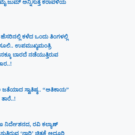
ೈ ಜುಮ್ ಅನ್ನಿಸುತ್ತೆ ಕರಾವಳಿಯ
 ಹೆಸರಿನಲ್ಲಿ ಕಳೆದ ಒಂದು ತಿಂಗಳಲ್ಲಿ
ೂಲಿ.. ಉಪಮುಖ್ಯಮಂತ್ರಿ
ಕ್ಕೂ ಬಾರದೆ ನಡೆಯುತ್ತಿರುವ
ಚಾರ..!
 ಜತೆಯಾದ ಸ್ವಾತಿಷ್ಠ.. “ಅತಿಕಾಯ”
 ತಾರೆ..!
ೂ ನಿರ್ದೇಶನದ, ರವಿ ಕಲ್ಯಾಣ್‍
ತಿರುವ ‘ನಾರಿ’ ಚಿತ್ರಕ್ಕೆ ಅದ್ದೂರಿ