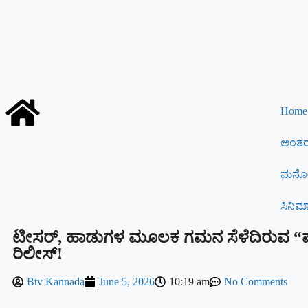
Home
ಅಂತರರ
ಮನೋ
ಸಿನಿಮ
ಟೀಸರ್, ಹಾಡುಗಳ ಮೂಲಕ ಗಮನ ಸೆಳೆದಿರುವ “ಪಂ
ರಿಲೀಸ್!
Btv Kannada
June 5, 2026
10:19 am
No Comments