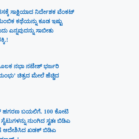
ಕೆ ಸಾಕ್ಷಿಯಾದ ನಿರ್ದೇಶಕ ವೆಂಕಟ್
ಟುಂಬಿಕ ಕಥೆಯನ್ನು ಕೂಡ ಇಷ್ಟು
ುದು ಎನ್ನವುದನ್ನು ಸಾಬೀತು
ಕಿ.!
ೂಲಕ ನಭಾ ನಟೇಶ್ ಭರ್ಜರಿ
ವಯಂಭು’ ಚಿತ್ರದ ಮೇಲೆ ಹೆಚ್ಚಿದ
ಹತ್ ಹಗರಣ ಬಯಲಿಗೆ. 100 ಕೋಟಿ
ಸೈಟುಗಳನ್ನು ನುಂಗಿದ ಸ್ವತಃ ಬಿಡಿಎ
ಗೆ ಆದೇಶಿಸಿದ ಖಡಕ್ ಬಿಡಿಎ