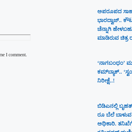
ಅಪರೂಪದ ಸಾಹಸಕ್
ಭಾರದ್ವಾಜ್.. ಕೌ
ಚೆನ್ನಾಗಿ ಹೇಳಬಹ
ಮಾಡಿರುವ ಚಿತ್ರ ರಕ್
time I comment.
‘ನಾಗಬಂಧಂ’ ಮ
ಕಮ್‌ಬ್ಯಾಕ್.. ‘ಸ್
ನಿರೀಕ್ಷೆ..!
ಬಿಡಿಎನಲ್ಲಿ ಬೃ
ರೂ ಬೆಲೆ ಬಾಳುವ 
ಅಧಿಕಾರಿ. ತನಿಖೆ