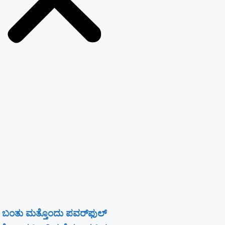
 ಬಂತು ಮತ್ತೊಂದು ಪವರ್‌ಫುಲ್