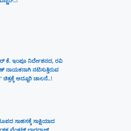
ಣನ್​​..!
ರ್ ಕೆ. ಇಂಪೂ ನಿರ್ದೇಶನದ, ರವಿ
ಾಣ್‍ ನಾಯಕನಾಗಿ ನಟಿಸುತ್ತಿರುವ
’ ಚಿತ್ರಕ್ಕೆ ಅದ್ದೂರಿ ಚಾಲನೆ..!
ಪದ ಸಾಹಸಕ್ಕೆ ಸಾಕ್ಷಿಯಾದ
ದೇಶಕ ವೆಂಕಟ್ ಭಾರದ್ವಾಜ್..