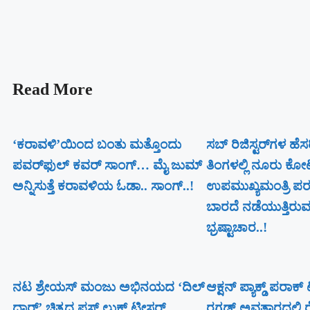
Read More
‘ಕರಾವಳಿ’ಯಿಂದ ಬಂತು ಮತ್ತೊಂದು
ಸಬ್ ರಿಜಿಸ್ಟರ್​ಗಳ ಹೆ
ಪವರ್‌ಫುಲ್ ಕವರ್ ಸಾಂಗ್… ಮೈ ಜುಮ್
ತಿಂಗಳಲ್ಲಿ ನೂರು ಕೋ
ಅನ್ನಿಸುತ್ತೆ ಕರಾವಳಿಯ ಓಡಾ.. ಸಾಂಗ್‌..!
ಉಪಮುಖ್ಯಮಂತ್ರಿ ಪರಮ
ಬಾರದೆ ನಡೆಯುತ್ತಿರುವ 
ಭ್ರಷ್ಟಾಚಾರ..!
ನಟ ಶ್ರೇಯಸ್ ಮಂಜು ಅಭಿನಯದ ‘ದಿಲ್
ಆಕ್ಷನ್ ಪ್ಯಾಕ್ಡ್ ಪರಾಕ
ದಾರ್’ ಚಿತ್ರದ ಫಸ್ಟ್ ಲುಕ್ ಟೀಸರ್
ರಗಡ್ ಅವತಾರದಲ್ಲಿ ರ