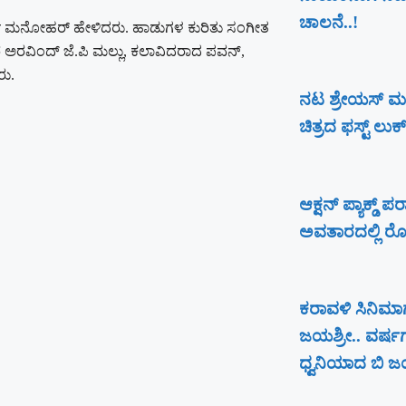
ಚಾಲನೆ..!
ಪೂರ್ತಿ ಮನೋಹರ್ ಹೇಳಿದರು. ಹಾಡುಗಳ ಕುರಿತು ಸಂಗೀತ
 ಅರವಿಂದ್ ಜೆ.ಪಿ ಮಲ್ಲು, ಕಲಾವಿದರಾದ ಪವನ್,
ರು.
ನಟ ಶ್ರೇಯಸ್ ಮ
ಚಿತ್ರದ ಫಸ್ಟ್ ಲು
ಆಕ್ಷನ್ ಪ್ಯಾಕ್ಡ್
ಅವತಾರದಲ್ಲಿ ರೋರ
ಕರಾವಳಿ ಸಿನಿಮಾಗ
ಜಯಶ್ರೀ.. ವರ್ಷ
ಧ್ವನಿಯಾದ ಬಿ ಜಯ