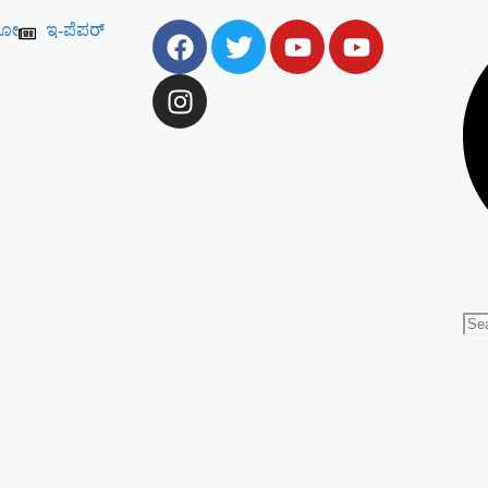
ಯೋ
ಇ-ಪೆಪರ್