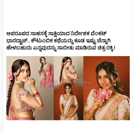
ಅಪರೂಪದ ಸಾಹಸಕ್ಕೆ ಸಾಕ್ಷಿಯಾದ ನಿರ್ದೇಶಕ ವೆಂಕಟ್
ಭಾರದ್ವಾಜ್.. ಕೌಟುಂಬಿಕ ಕಥೆಯನ್ನು ಕೂಡ ಇಷ್ಟು ಚೆನ್ನಾಗಿ
ಹೇಳಬಹುದು ಎನ್ನವುದನ್ನು ಸಾಬೀತು ಮಾಡಿರುವ ಚಿತ್ರ ರಕ್ಕಿ.!