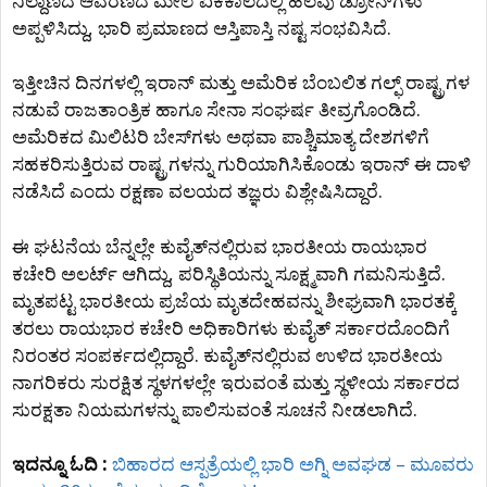
ನಿಲ್ದಾಣದ ಆವರಣದ ಮೇಲೆ ಏಕಕಾಲದಲ್ಲಿ ಹಲವು ಡ್ರೋನ್‌ಗಳು
ಅಪ್ಪಳಿಸಿದ್ದು, ಭಾರಿ ಪ್ರಮಾಣದ ಆಸ್ತಿಪಾಸ್ತಿ ನಷ್ಟ ಸಂಭವಿಸಿದೆ.
ಇತ್ತೀಚಿನ ದಿನಗಳಲ್ಲಿ ಇರಾನ್ ಮತ್ತು ಅಮೆರಿಕ ಬೆಂಬಲಿತ ಗಲ್ಫ್ ರಾಷ್ಟ್ರಗಳ
ನಡುವೆ ರಾಜತಾಂತ್ರಿಕ ಹಾಗೂ ಸೇನಾ ಸಂಘರ್ಷ ತೀವ್ರಗೊಂಡಿದೆ.
ಅಮೆರಿಕದ ಮಿಲಿಟರಿ ಬೇಸ್‌ಗಳು ಅಥವಾ ಪಾಶ್ಚಿಮಾತ್ಯ ದೇಶಗಳಿಗೆ
ಸಹಕರಿಸುತ್ತಿರುವ ರಾಷ್ಟ್ರಗಳನ್ನು ಗುರಿಯಾಗಿಸಿಕೊಂಡು ಇರಾನ್ ಈ ದಾಳಿ
ನಡೆಸಿದೆ ಎಂದು ರಕ್ಷಣಾ ವಲಯದ ತಜ್ಞರು ವಿಶ್ಲೇಷಿಸಿದ್ದಾರೆ.
ಈ ಘಟನೆಯ ಬೆನ್ನಲ್ಲೇ ಕುವೈತ್‌ನಲ್ಲಿರುವ ಭಾರತೀಯ ರಾಯಭಾರ
ಕಚೇರಿ ಅಲರ್ಟ್ ಆಗಿದ್ದು, ಪರಿಸ್ಥಿತಿಯನ್ನು ಸೂಕ್ಷ್ಮವಾಗಿ ಗಮನಿಸುತ್ತಿದೆ.
ಮೃತಪಟ್ಟ ಭಾರತೀಯ ಪ್ರಜೆಯ ಮೃತದೇಹವನ್ನು ಶೀಘ್ರವಾಗಿ ಭಾರತಕ್ಕೆ
ತರಲು ರಾಯಭಾರ ಕಚೇರಿ ಅಧಿಕಾರಿಗಳು ಕುವೈತ್ ಸರ್ಕಾರದೊಂದಿಗೆ
ನಿರಂತರ ಸಂಪರ್ಕದಲ್ಲಿದ್ದಾರೆ. ಕುವೈತ್‌ನಲ್ಲಿರುವ ಉಳಿದ ಭಾರತೀಯ
ನಾಗರಿಕರು ಸುರಕ್ಷಿತ ಸ್ಥಳಗಳಲ್ಲೇ ಇರುವಂತೆ ಮತ್ತು ಸ್ಥಳೀಯ ಸರ್ಕಾರದ
ಸುರಕ್ಷತಾ ನಿಯಮಗಳನ್ನು ಪಾಲಿಸುವಂತೆ ಸೂಚನೆ ನೀಡಲಾಗಿದೆ.
ಇದನ್ನೂ ಓದಿ :
ಬಿಹಾರದ ಆಸ್ಪತ್ರೆಯಲ್ಲಿ ಭಾರಿ ಅಗ್ನಿ ಅವಘಡ – ಮೂವರು