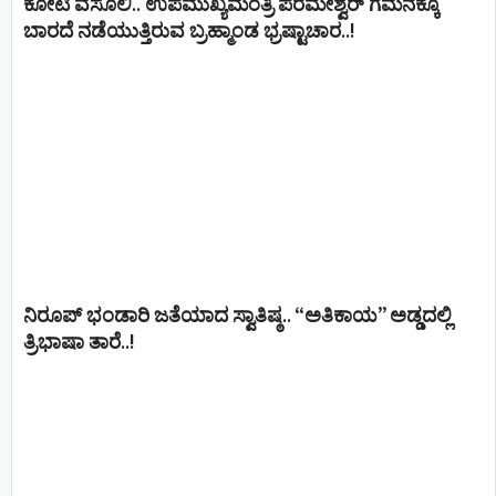
ಕೋಟಿ ವಸೂಲಿ.. ಉಪಮುಖ್ಯಮಂತ್ರಿ ಪರಮೇಶ್ವರ್​ ಗಮನಕ್ಕೂ
ಬಾರದೆ ನಡೆಯುತ್ತಿರುವ ಬ್ರಹ್ಮಾಂಡ ಭ್ರಷ್ಟಾಚಾರ..!
ನಿರೂಪ್ ಭಂಡಾರಿ ಜತೆಯಾದ ಸ್ವಾತಿಷ್ಠ.. “ಅತಿಕಾಯ” ಅಡ್ಡದಲ್ಲಿ
ತ್ರಿಭಾಷಾ ತಾರೆ..!