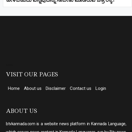
ಹೇಳಬಹುದು ಎನ್ನವುದನ್ನು ಸಾಬೀತು ಮಾಡಿರುವ ಚಿತ್ರ ರಕ್ಕಿ.!
Direct Selling companies in India
top 10 elevator companies in india
VISIT OUR PAGES
Home
About us
Disclaimer
Contact us
Login
ABOUT US
btvkannada.com is a website news platform in Kannada Language,