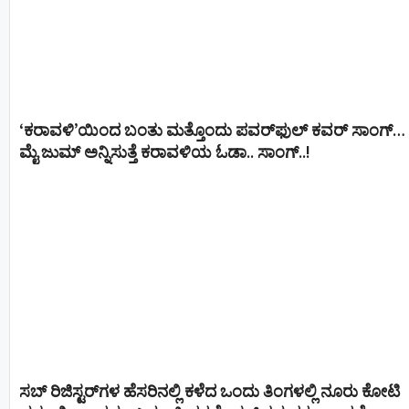
‘ಕರಾವಳಿ’ಯಿಂದ ಬಂತು ಮತ್ತೊಂದು ಪವರ್‌ಫುಲ್ ಕವರ್ ಸಾಂಗ್…
ಮೈ ಜುಮ್ ಅನ್ನಿಸುತ್ತೆ ಕರಾವಳಿಯ ಓಡಾ.. ಸಾಂಗ್‌..!
ಸಬ್ ರಿಜಿಸ್ಟರ್​ಗಳ ಹೆಸರಿನಲ್ಲಿ ಕಳೆದ ಒಂದು ತಿಂಗಳಲ್ಲಿ ನೂರು ಕೋಟಿ