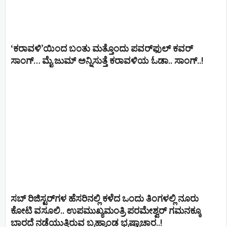
‘ಕರಾವಳಿ’ಯಿಂದ ಬಂತು ಮತ್ತೊಂದು ಪವರ್‌ಫುಲ್ ಕವರ್
ಸಾಂಗ್… ಮೈ ಜುಮ್ ಅನ್ನಿಸುತ್ತೆ ಕರಾವಳಿಯ ಓಡಾ.. ಸಾಂಗ್‌..!
ಸಬ್ ರಿಜಿಸ್ಟರ್​ಗಳ ಹೆಸರಿನಲ್ಲಿ ಕಳೆದ ಒಂದು ತಿಂಗಳಲ್ಲಿ ನೂರು
ಕೋಟಿ ವಸೂಲಿ.. ಉಪಮುಖ್ಯಮಂತ್ರಿ ಪರಮೇಶ್ವರ್​ ಗಮನಕ್ಕೂ
ಬಾರದೆ ನಡೆಯುತ್ತಿರುವ ಬ್ರಹ್ಮಾಂಡ ಭ್ರಷ್ಟಾಚಾರ..!