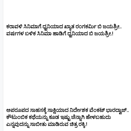
ಕರಾವಳಿ ಸಿನಿಮಾಗೆ ಧ್ವನಿಯಾದ ಖ್ಯಾತ ರಂಗಕರ್ಮಿ ಬಿ ಜಯಶ್ರೀ..
ವರ್ಷಗಳ ಬಳಿಕ ಸಿನಿಮಾ ಹಾಡಿಗೆ ಧ್ವನಿಯಾದ ಬಿ ಜಯಶ್ರೀ.!
ಅಪರೂಪದ ಸಾಹಸಕ್ಕೆ ಸಾಕ್ಷಿಯಾದ ನಿರ್ದೇಶಕ ವೆಂಕಟ್ ಭಾರದ್ವಾಜ್..
ಕೌಟುಂಬಿಕ ಕಥೆಯನ್ನು ಕೂಡ ಇಷ್ಟು ಚೆನ್ನಾಗಿ ಹೇಳಬಹುದು
ಎನ್ನವುದನ್ನು ಸಾಬೀತು ಮಾಡಿರುವ ಚಿತ್ರ ರಕ್ಕಿ.!