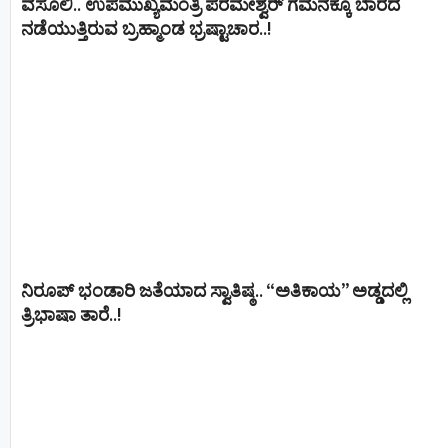
ವಸೂಲಿ.. ಉಪಮುಖ್ಯಮಂತ್ರಿ ಪರಮೇಶ್ವರ್​ ಗಮನಕ್ಕೂ ಬಾರದೆ
ನಡೆಯುತ್ತಿರುವ ಬ್ರಹ್ಮಾಂಡ ಭ್ರಷ್ಟಾಚಾರ..!
ನಿರೂಪ್ ಭಂಡಾರಿ ಜತೆಯಾದ ಸ್ವಾತಿಷ್ಠ.. “ಅತಿಕಾಯ” ಅಡ್ಡದಲ್ಲಿ
ತ್ರಿಭಾಷಾ ತಾರೆ..!