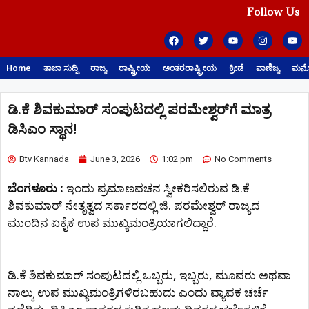
Follow Us
Home
ತಾಜಾ ಸುದ್ದಿ
ರಾಜ್ಯ
ರಾಷ್ಟ್ರೀಯ
ಅಂತರರಾಷ್ಟ್ರೀಯ
ಕ್ರೀಡೆ
ವಾಣಿಜ್ಯ
ಮನೋ
ಡಿ.ಕೆ ಶಿವಕುಮಾರ್ ಸಂಪುಟದಲ್ಲಿ ಪರಮೇಶ್ವರ್​ಗೆ ಮಾತ್ರ
ಡಿಸಿಎಂ ಸ್ಥಾನ!
Btv Kannada
June 3, 2026
1:02 pm
No Comments
ಬೆಂಗಳೂರು :
ಇಂದು ಪ್ರಮಾಣವಚನ ಸ್ವೀಕರಿಸಲಿರುವ ಡಿ.ಕೆ
ಶಿವಕುಮಾರ್ ನೇತೃತ್ವದ ಸರ್ಕಾರದಲ್ಲಿ ಜಿ. ಪರಮೇಶ್ವರ್ ರಾಜ್ಯದ
ಮುಂದಿನ ಏಕೈಕ ಉಪ ಮುಖ್ಯಮಂತ್ರಿಯಾಗಲಿದ್ದಾರೆ.
ಡಿ.ಕೆ ಶಿವಕುಮಾರ್ ಸಂಪುಟದಲ್ಲಿ ಒಬ್ಬರು, ಇಬ್ಬರು, ಮೂವರು ಅಥವಾ
ನಾಲ್ಕು ಉಪ ಮುಖ್ಯಮಂತ್ರಿಗಳಿರಬಹುದು ಎಂದು ವ್ಯಾಪಕ ಚರ್ಚೆ