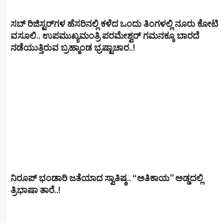
ಸಬ್ ರಿಜಿಸ್ಟರ್​ಗಳ ಹೆಸರಿನಲ್ಲಿ ಕಳೆದ ಒಂದು ತಿಂಗಳಲ್ಲಿ ನೂರು ಕೋಟಿ
ವಸೂಲಿ.. ಉಪಮುಖ್ಯಮಂತ್ರಿ ಪರಮೇಶ್ವರ್​ ಗಮನಕ್ಕೂ ಬಾರದೆ
ನಡೆಯುತ್ತಿರುವ ಬ್ರಹ್ಮಾಂಡ ಭ್ರಷ್ಟಾಚಾರ..!
ನಿರೂಪ್ ಭಂಡಾರಿ ಜತೆಯಾದ ಸ್ವಾತಿಷ್ಠ.. “ಅತಿಕಾಯ” ಅಡ್ಡದಲ್ಲಿ
ತ್ರಿಭಾಷಾ ತಾರೆ..!