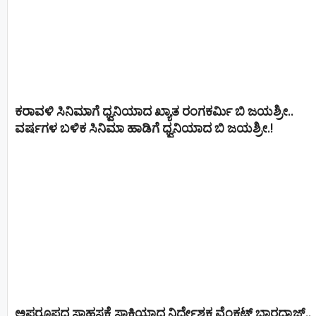
ಕರಾವಳಿ ಸಿನಿಮಾಗೆ ಧ್ವನಿಯಾದ ಖ್ಯಾತ ರಂಗಕರ್ಮಿ ಬಿ ಜಯಶ್ರೀ..
ವರ್ಷಗಳ ಬಳಿಕ ಸಿನಿಮಾ ಹಾಡಿಗೆ ಧ್ವನಿಯಾದ ಬಿ ಜಯಶ್ರೀ.!
ಅಪರೂಪದ ಸಾಹಸಕ್ಕೆ ಸಾಕ್ಷಿಯಾದ ನಿರ್ದೇಶಕ ವೆಂಕಟ್ ಭಾರದ್ವಾಜ್..