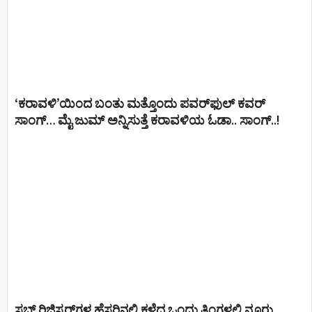
‘ಕರಾವಳಿ’ಯಿಂದ ಬಂತು ಮತ್ತೊಂದು ಪವರ್‌ಫುಲ್ ಕವರ್
ಸಾಂಗ್… ಮೈ ಜುಮ್ ಅನ್ನಿಸುತ್ತೆ ಕರಾವಳಿಯ ಓಡಾ.. ಸಾಂಗ್‌..!
ಸಬ್ ರಿಜಿಸ್ಟರ್​ಗಳ ಹೆಸರಿನಲ್ಲಿ ಕಳೆದ ಒಂದು ತಿಂಗಳಲ್ಲಿ ನೂರು