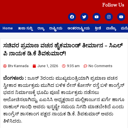
Follow Us
Home
ತಾಜಾ ಸುದ್ದಿ
ರಾಜ್ಯ
ರಾಷ್ಟ್ರೀಯ
ಅಂತರರಾಷ್ಟ್ರೀಯ
ಕ್ರೀಡೆ
ವಾಣಿಜ್ಯ
ಮನೋ
ಸಚಿವರ ಪ್ರಮಾಣ ವಚನ ಹೈಕಮಾಂಡ್ ತೀರ್ಮಾನ – ಸಿಎಲ್​
ಪಿ ನಾಯಕ ಡಿ.ಕೆ ಶಿವಕುಮಾರ್!
Btv Kannada
June 1, 2026
9:35 am
No Comments
ಬೆಂಗಳೂರು :
ಜೂನ್ 3ರಂದು ಮುಖ್ಯಮಂತ್ರಿಯಾಗಿ ಪ್ರಮಾಣ ವಚನ
ಸ್ವೀಕಾರ ಕಾರ್ಯಕ್ರಮ ಮುಗಿದ ಬಳಿಕ ರೇಸ್ ಕೋರ್ಸ್ ರಸ್ತೆ ಬಳಿ ಕಾಂಗ್ರೆಸ್
ಭವನ ನಿರ್ಮಾಣಕ್ಕೆ ಭೂಮಿ ಪೂಜೆ ಕಾರ್ಯಕ್ರಮ ನಡೆಸಲು
ಆಲೋಚಿಸಲಾಗಿದ್ದು, ಎಐಸಿಸಿ ಅಧ್ಯಕ್ಷರಾದ ಮಲ್ಲಿಕಾರ್ಜುನ ಖರ್ಗೆ ಹಾಗೂ
ರಾಹುಲ್ ಗಾಂಧಿ ಅವರು ಇನ್ನಷ್ಟೇ ಸಮಯ ನಿಗದಿ ಮಾಡಬೇಕಿದೆ ಎಂದು
ಕಾಂಗ್ರೆಸ್ ಶಾಸಕಾಂಗ ಪಕ್ಷದ ನಾಯಕ ಡಿ.ಕೆ. ಶಿವಕುಮಾರ್ ಅವರು
ತಿಳಿಸಿದರು.