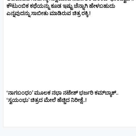
ಕೌಟುಂಬಿಕ ಕಥೆಯನ್ನು ಕೂಡ ಇಷ್ಟು ಚೆನ್ನಾಗಿ ಹೇಳಬಹುದು
ಎನ್ನವುದನ್ನು ಸಾಬೀತು ಮಾಡಿರುವ ಚಿತ್ರ ರಕ್ಕಿ.!
‘ನಾಗಬಂಧಂ’ ಮೂಲಕ ನಭಾ ನಟೇಶ್ ಭರ್ಜರಿ ಕಮ್‌ಬ್ಯಾಕ್..
‘ಸ್ವಯಂಭು’ ಚಿತ್ರದ ಮೇಲೆ ಹೆಚ್ಚಿದ ನಿರೀಕ್ಷೆ..!