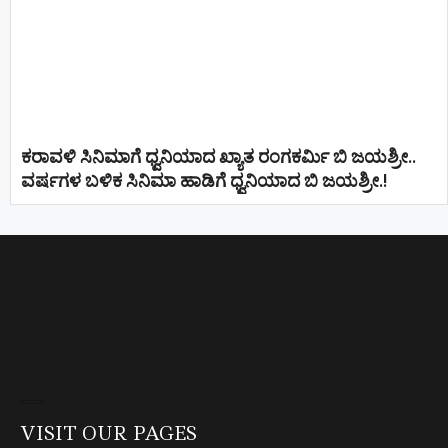
ಕರಾವಳಿ ಸಿನಿಮಾಗೆ ಧ್ವನಿಯಾದ ಖ್ಯಾತ ರಂಗಕರ್ಮಿ ಬಿ ಜಯಶ್ರೀ..
ವರ್ಷಗಳ ಬಳಿಕ ಸಿನಿಮಾ ಹಾಡಿಗೆ ಧ್ವನಿಯಾದ ಬಿ ಜಯಶ್ರೀ.!
Direct Selling companies in India
top 10 elevator companies in india
VISIT OUR PAGES