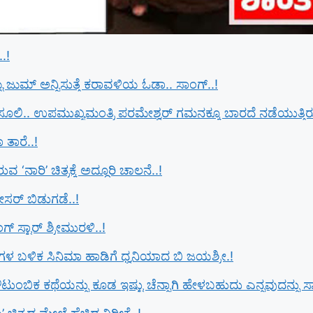
.!
ಮ್ ಅನ್ನಿಸುತ್ತೆ ಕರಾವಳಿಯ ಓಡಾ.. ಸಾಂಗ್‌..!
ವಸೂಲಿ.. ಉಪಮುಖ್ಯಮಂತ್ರಿ ಪರಮೇಶ್ವರ್​ ಗಮನಕ್ಕೂ ಬಾರದೆ ನಡೆಯುತ್ತಿರುವ
 ತಾರೆ..!
‘ನಾರಿ’ ಚಿತ್ರಕ್ಕೆ ಅದ್ದೂರಿ ಚಾಲನೆ..!
ಸರ್ ಬಿಡುಗಡೆ..!
್ ಸ್ಟಾರ್ ಶ್ರೀಮುರಳಿ..!
ಗಳ ಬಳಿಕ ಸಿನಿಮಾ ಹಾಡಿಗೆ ಧ್ವನಿಯಾದ ಬಿ ಜಯಶ್ರೀ.!
ುಂಬಿಕ ಕಥೆಯನ್ನು ಕೂಡ ಇಷ್ಟು ಚೆನ್ನಾಗಿ ಹೇಳಬಹುದು ಎನ್ನವುದನ್ನು ಸಾಬ