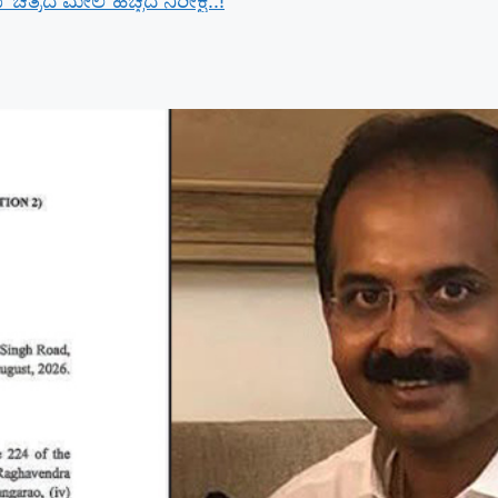
ರದ ಮೇಲೆ ಹೆಚ್ಚಿದ ನಿರೀಕ್ಷೆ..!