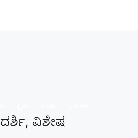
ೀಯ
ಕ್ರೈಮ್
ಸಿನಿಮಾ
ಇ-ಪೇಪರ್
ದರ್ಶಿ, ವಿಶೇಷ