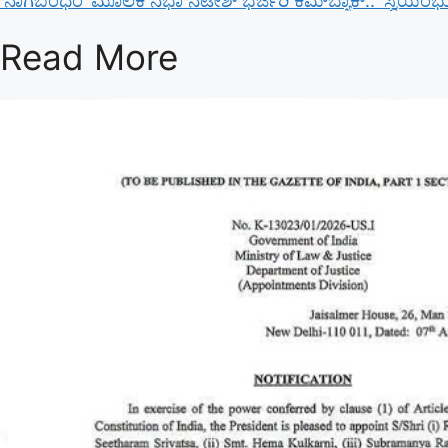
‘ನಾಗಬಂಧಂ’ ಮೂಲಕ ನಭಾ ನಟೇಶ್ ಭರ್ಜರಿ ಕಮ್‌ಬ್ಯಾಕ್.. ‘ಸ್ವಯಂಭು’ ಚಿತ್
Read More