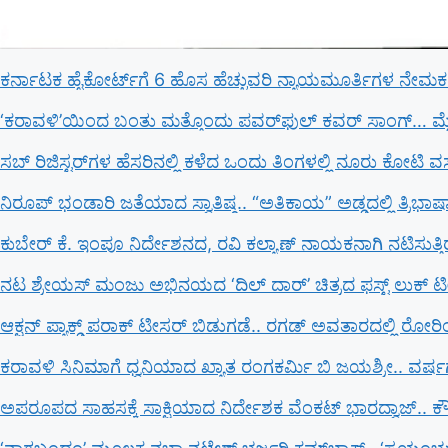
ಕರ್ನಾಟಕ ಹೈಕೋರ್ಟ್‌ಗೆ 6 ಹೊಸ ಹೆಚ್ಚುವರಿ ನ್ಯಾಯಮೂರ್ತಿಗಳ ನೇಮಕ.
‘ಕರಾವಳಿ’ಯಿಂದ ಬಂತು ಮತ್ತೊಂದು ಪವರ್‌ಫುಲ್ ಕವರ್ ಸಾಂಗ್… ಮೈ ಜು
ಸಬ್ ರಿಜಿಸ್ಟರ್​ಗಳ ಹೆಸರಿನಲ್ಲಿ ಕಳೆದ ಒಂದು ತಿಂಗಳಲ್ಲಿ ನೂರು ಕೋಟಿ 
ನಿರೂಪ್ ಭಂಡಾರಿ ಜತೆಯಾದ ಸ್ವಾತಿಷ್ಠ.. “ಅತಿಕಾಯ” ಅಡ್ಡದಲ್ಲಿ ತ್ರಿಭಾಷಾ
ಕುಬೇರ್ ಕೆ. ಇಂಪೂ ನಿರ್ದೇಶನದ, ರವಿ ಕಲ್ಯಾಣ್‍ ನಾಯಕನಾಗಿ ನಟಿಸುತ್ತಿರುವ 
ನಟ ಶ್ರೇಯಸ್ ಮಂಜು ಅಭಿನಯದ ‘ದಿಲ್ ದಾರ್’ ಚಿತ್ರದ ಫಸ್ಟ್ ಲುಕ್ ಟೀ
ಆಕ್ಷನ್ ಪ್ಯಾಕ್ಡ್ ಪರಾಕ್ ಟೀಸರ್ ಬಿಡುಗಡೆ.. ರಗಡ್ ಅವತಾರದಲ್ಲಿ ರೋರಿಂಗ
ಕರಾವಳಿ ಸಿನಿಮಾಗೆ ಧ್ವನಿಯಾದ ಖ್ಯಾತ ರಂಗಕರ್ಮಿ ಬಿ ಜಯಶ್ರೀ.. ವರ್ಷ
ಅಪರೂಪದ ಸಾಹಸಕ್ಕೆ ಸಾಕ್ಷಿಯಾದ ನಿರ್ದೇಶಕ ವೆಂಕಟ್ ಭಾರದ್ವಾಜ್.. ಕೌಟ