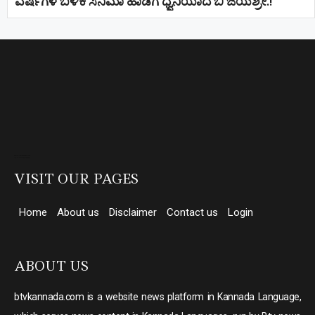
ವರ್ಷಗಳ ಬಳಿಕ ಸಿನಿಮಾ ಹಾಡಿಗೆ ಧ್ವನಿಯಾದ ಬಿ ಜಯಶ್ರೀ.!
Direct Selling companies in India
top 10 elevator companies in india
VISIT OUR PAGES
Home
About us
Disclaimer
Contact us
Login
ABOUT US
btvkannada.com is a website news platform in Kannada Language,