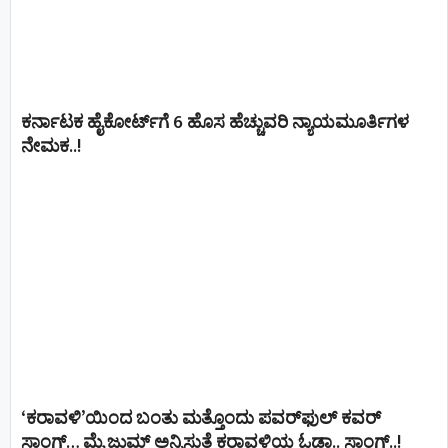
ಕರ್ನಾಟಕ ಹೈಕೋರ್ಟ್‌ಗೆ 6 ಹೊಸ ಹೆಚ್ಚುವರಿ ನ್ಯಾಯಮೂರ್ತಿಗಳ
ನೇಮಕ..!
‘ಕರಾವಳಿ’ಯಿಂದ ಬಂತು ಮತ್ತೊಂದು ಪವರ್‌ಫುಲ್ ಕವರ್
ಸಾಂಗ್… ಮೈ ಜುಮ್ ಅನ್ನಿಸುತ್ತೆ ಕರಾವಳಿಯ ಓಡಾ.. ಸಾಂಗ್‌..!