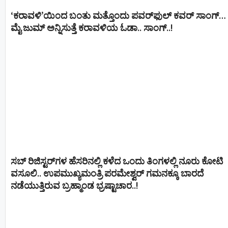
‘ಕರಾವಳಿ’ಯಿಂದ ಬಂತು ಮತ್ತೊಂದು ಪವರ್‌ಫುಲ್ ಕವರ್ ಸಾಂಗ್…
ಮೈ ಜುಮ್ ಅನ್ನಿಸುತ್ತೆ ಕರಾವಳಿಯ ಓಡಾ.. ಸಾಂಗ್‌..!
ಸಬ್ ರಿಜಿಸ್ಟರ್​ಗಳ ಹೆಸರಿನಲ್ಲಿ ಕಳೆದ ಒಂದು ತಿಂಗಳಲ್ಲಿ ನೂರು ಕೋಟಿ
ವಸೂಲಿ.. ಉಪಮುಖ್ಯಮಂತ್ರಿ ಪರಮೇಶ್ವರ್​ ಗಮನಕ್ಕೂ ಬಾರದೆ
ನಡೆಯುತ್ತಿರುವ ಬ್ರಹ್ಮಾಂಡ ಭ್ರಷ್ಟಾಚಾರ..!