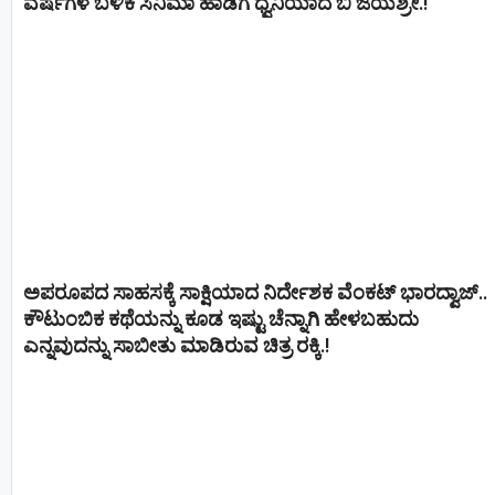
ವರ್ಷಗಳ ಬಳಿಕ ಸಿನಿಮಾ ಹಾಡಿಗೆ ಧ್ವನಿಯಾದ ಬಿ ಜಯಶ್ರೀ.!
ಅಪರೂಪದ ಸಾಹಸಕ್ಕೆ ಸಾಕ್ಷಿಯಾದ ನಿರ್ದೇಶಕ ವೆಂಕಟ್ ಭಾರದ್ವಾಜ್..
ಕೌಟುಂಬಿಕ ಕಥೆಯನ್ನು ಕೂಡ ಇಷ್ಟು ಚೆನ್ನಾಗಿ ಹೇಳಬಹುದು
ಎನ್ನವುದನ್ನು ಸಾಬೀತು ಮಾಡಿರುವ ಚಿತ್ರ ರಕ್ಕಿ.!