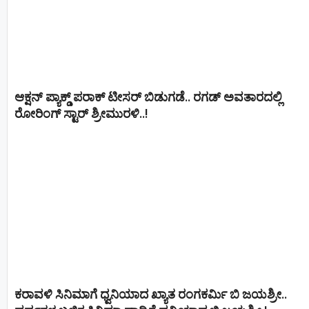
ಆಕ್ಷನ್ ಪ್ಯಾಕ್ಡ್ ಪರಾಕ್ ಟೀಸರ್ ಬಿಡುಗಡೆ.. ರಗಡ್ ಅವತಾರದಲ್ಲಿ
ರೋರಿಂಗ್ ಸ್ಟಾರ್ ಶ್ರೀಮುರಳಿ..!
ಕರಾವಳಿ ಸಿನಿಮಾಗೆ ಧ್ವನಿಯಾದ ಖ್ಯಾತ ರಂಗಕರ್ಮಿ ಬಿ ಜಯಶ್ರೀ..