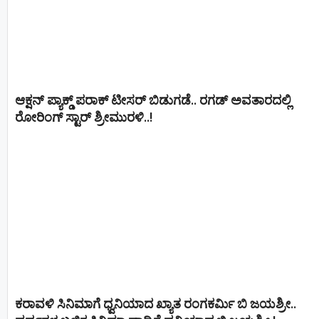
ಆಕ್ಷನ್ ಪ್ಯಾಕ್ಡ್ ಪರಾಕ್ ಟೀಸರ್ ಬಿಡುಗಡೆ.. ರಗಡ್ ಅವತಾರದಲ್ಲಿ
ರೋರಿಂಗ್ ಸ್ಟಾರ್ ಶ್ರೀಮುರಳಿ..!
ಕರಾವಳಿ ಸಿನಿಮಾಗೆ ಧ್ವನಿಯಾದ ಖ್ಯಾತ ರಂಗಕರ್ಮಿ ಬಿ ಜಯಶ್ರೀ..