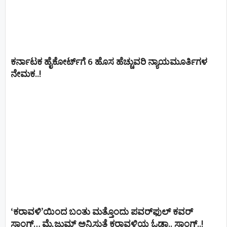
ಕರ್ನಾಟಕ ಹೈಕೋರ್ಟ್‌ಗೆ 6 ಹೊಸ ಹೆಚ್ಚುವರಿ ನ್ಯಾಯಮೂರ್ತಿಗಳ
ನೇಮಕ..!
‘ಕರಾವಳಿ’ಯಿಂದ ಬಂತು ಮತ್ತೊಂದು ಪವರ್‌ಫುಲ್ ಕವರ್
ಸಾಂಗ್… ಮೈ ಜುಮ್ ಅನ್ನಿಸುತ್ತೆ ಕರಾವಳಿಯ ಓಡಾ.. ಸಾಂಗ್‌..!