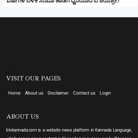
ವರ್ಷಗಳ ಬಳಿಕ ಸಿನಿಮಾ ಹಾಡಿಗೆ ಧ್ವನಿಯಾದ ಬಿ ಜಯಶ್ರೀ.!
Direct Selling companies in India
top 10 elevator companies in india
VISIT OUR PAGES
Home
About us
Disclaimer
Contact us
Login
ABOUT US
btvkannada.com is a website news platform in Kannada Language,