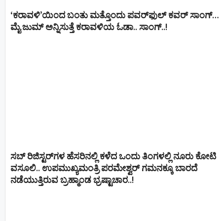
‘ಕರಾವಳಿ’ಯಿಂದ ಬಂತು ಮತ್ತೊಂದು ಪವರ್‌ಫುಲ್ ಕವರ್ ಸಾಂಗ್…
ಮೈ ಜುಮ್ ಅನ್ನಿಸುತ್ತೆ ಕರಾವಳಿಯ ಓಡಾ.. ಸಾಂಗ್‌..!
ಸಬ್ ರಿಜಿಸ್ಟರ್​ಗಳ ಹೆಸರಿನಲ್ಲಿ ಕಳೆದ ಒಂದು ತಿಂಗಳಲ್ಲಿ ನೂರು ಕೋಟಿ
ವಸೂಲಿ.. ಉಪಮುಖ್ಯಮಂತ್ರಿ ಪರಮೇಶ್ವರ್​ ಗಮನಕ್ಕೂ ಬಾರದೆ
ನಡೆಯುತ್ತಿರುವ ಬ್ರಹ್ಮಾಂಡ ಭ್ರಷ್ಟಾಚಾರ..!