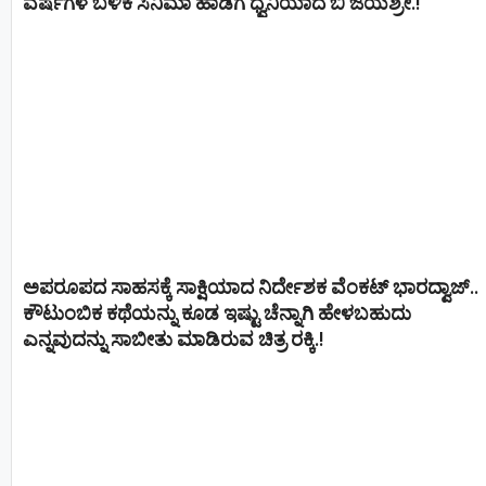
ವರ್ಷಗಳ ಬಳಿಕ ಸಿನಿಮಾ ಹಾಡಿಗೆ ಧ್ವನಿಯಾದ ಬಿ ಜಯಶ್ರೀ.!
ಅಪರೂಪದ ಸಾಹಸಕ್ಕೆ ಸಾಕ್ಷಿಯಾದ ನಿರ್ದೇಶಕ ವೆಂಕಟ್ ಭಾರದ್ವಾಜ್..
ಕೌಟುಂಬಿಕ ಕಥೆಯನ್ನು ಕೂಡ ಇಷ್ಟು ಚೆನ್ನಾಗಿ ಹೇಳಬಹುದು
ಎನ್ನವುದನ್ನು ಸಾಬೀತು ಮಾಡಿರುವ ಚಿತ್ರ ರಕ್ಕಿ.!