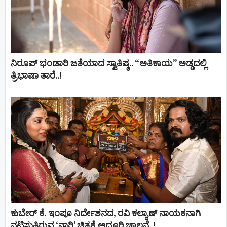
ನಿರೂಪ್ ಭಂಡಾರಿ ಜತೆಯಾದ ಸ್ವಾತಿಷ್ಠ.. “ಅತಿಕಾಯ” ಅಡ್ಡದಲ್ಲಿ
ತ್ರಿಭಾಷಾ ತಾರೆ..!
ಕುಬೇರ್ ಕೆ. ಇಂಪೂ ನಿರ್ದೇಶನದ, ರವಿ ಕಲ್ಯಾಣ್‍ ನಾಯಕನಾಗಿ
ನಟಿಸುತ್ತಿರುವ ‘ನಾರಿ’ ಚಿತ್ರಕ್ಕೆ ಅದ್ದೂರಿ ಚಾಲನೆ..!