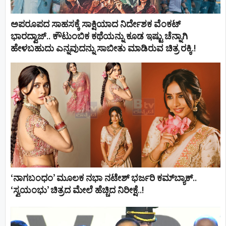
ಅಪರೂಪದ ಸಾಹಸಕ್ಕೆ ಸಾಕ್ಷಿಯಾದ ನಿರ್ದೇಶಕ ವೆಂಕಟ್
ಭಾರದ್ವಾಜ್.. ಕೌಟುಂಬಿಕ ಕಥೆಯನ್ನು ಕೂಡ ಇಷ್ಟು ಚೆನ್ನಾಗಿ
ಹೇಳಬಹುದು ಎನ್ನವುದನ್ನು ಸಾಬೀತು ಮಾಡಿರುವ ಚಿತ್ರ ರಕ್ಕಿ.!
‘ನಾಗಬಂಧಂ’ ಮೂಲಕ ನಭಾ ನಟೇಶ್ ಭರ್ಜರಿ ಕಮ್‌ಬ್ಯಾಕ್..
‘ಸ್ವಯಂಭು’ ಚಿತ್ರದ ಮೇಲೆ ಹೆಚ್ಚಿದ ನಿರೀಕ್ಷೆ..!