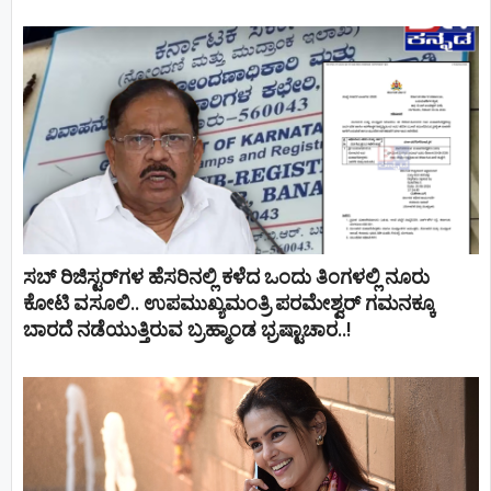
ಸಬ್ ರಿಜಿಸ್ಟರ್​ಗಳ ಹೆಸರಿನಲ್ಲಿ ಕಳೆದ ಒಂದು ತಿಂಗಳಲ್ಲಿ ನೂರು
ಕೋಟಿ ವಸೂಲಿ.. ಉಪಮುಖ್ಯಮಂತ್ರಿ ಪರಮೇಶ್ವರ್​ ಗಮನಕ್ಕೂ
ಬಾರದೆ ನಡೆಯುತ್ತಿರುವ ಬ್ರಹ್ಮಾಂಡ ಭ್ರಷ್ಟಾಚಾರ..!