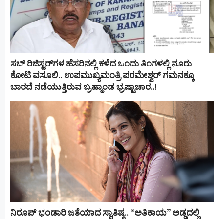
ಸಬ್ ರಿಜಿಸ್ಟರ್​ಗಳ ಹೆಸರಿನಲ್ಲಿ ಕಳೆದ ಒಂದು ತಿಂಗಳಲ್ಲಿ ನೂರು
ಕೋಟಿ ವಸೂಲಿ.. ಉಪಮುಖ್ಯಮಂತ್ರಿ ಪರಮೇಶ್ವರ್​ ಗಮನಕ್ಕೂ
ಬಾರದೆ ನಡೆಯುತ್ತಿರುವ ಬ್ರಹ್ಮಾಂಡ ಭ್ರಷ್ಟಾಚಾರ..!
ನಿರೂಪ್ ಭಂಡಾರಿ ಜತೆಯಾದ ಸ್ವಾತಿಷ್ಠ.. “ಅತಿಕಾಯ” ಅಡ್ಡದಲ್ಲಿ