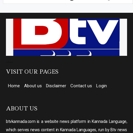
Direct Selling companies in India
top 10 elevator companies in india
VISIT OUR PAGES
Home
About us
Disclaimer
Contact us
Login
ABOUT US
btvkannada.com is a website news platform in Kannada Language,
which serves news content in Kannada Languages, run by Btv news