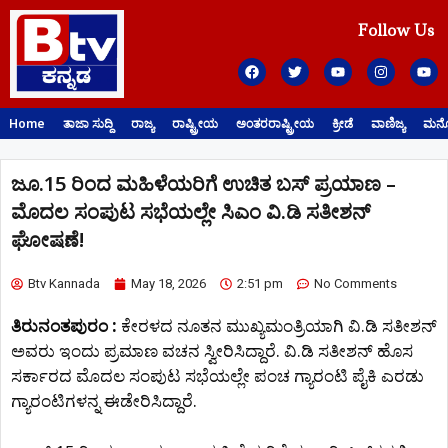
Follow Us
Home
ತಾಜಾ ಸುದ್ದಿ
ರಾಜ್ಯ
ರಾಷ್ಟ್ರೀಯ
ಅಂತರರಾಷ್ಟ್ರೀಯ
ಕ್ರೀಡೆ
ವಾಣಿಜ್ಯ
ಮನೋ
ಜೂ.15 ರಿಂದ ಮಹಿಳೆಯರಿಗೆ ಉಚಿತ ಬಸ್ ಪ್ರಯಾಣ –
ಮೊದಲ ಸಂಪುಟ ಸಭೆಯಲ್ಲೇ ಸಿಎಂ ವಿ.ಡಿ ಸತೀಶನ್‌
ಘೋಷಣೆ!
Btv Kannada
May 18, 2026
2:51 pm
No Comments
ತಿರುನಂತಪುರಂ :
ಕೇರಳದ ನೂತನ ಮುಖ್ಯಮಂತ್ರಿಯಾಗಿ ವಿ.ಡಿ ಸತೀಶನ್‌
ಅವರು ಇಂದು ಪ್ರಮಾಣ ವಚನ ಸ್ವೀರಿಸಿದ್ದಾರೆ. ವಿ.ಡಿ ಸತೀಶನ್‌ ಹೊಸ
ಸರ್ಕಾರದ ಮೊದಲ ಸಂಪುಟ ಸಭೆಯಲ್ಲೇ ಪಂಚ ಗ್ಯಾರಂಟಿ ಪೈಕಿ ಎರಡು
ಗ್ಯಾರಂಟಿಗಳನ್ನ ಈಡೇರಿಸಿದ್ದಾರೆ.