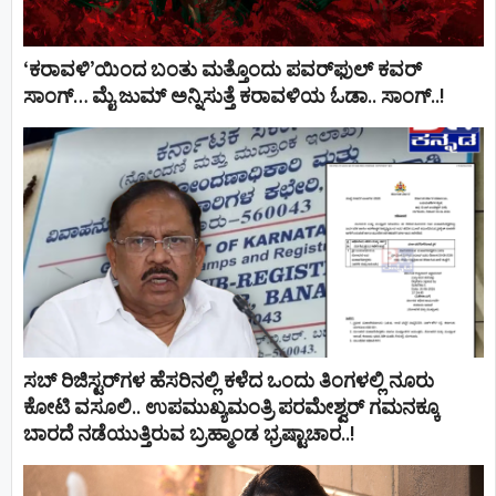
‘ಕರಾವಳಿ’ಯಿಂದ ಬಂತು ಮತ್ತೊಂದು ಪವರ್‌ಫುಲ್ ಕವರ್
ಸಾಂಗ್… ಮೈ ಜುಮ್ ಅನ್ನಿಸುತ್ತೆ ಕರಾವಳಿಯ ಓಡಾ.. ಸಾಂಗ್‌..!
ಸಬ್ ರಿಜಿಸ್ಟರ್​ಗಳ ಹೆಸರಿನಲ್ಲಿ ಕಳೆದ ಒಂದು ತಿಂಗಳಲ್ಲಿ ನೂರು
ಕೋಟಿ ವಸೂಲಿ.. ಉಪಮುಖ್ಯಮಂತ್ರಿ ಪರಮೇಶ್ವರ್​ ಗಮನಕ್ಕೂ
ಬಾರದೆ ನಡೆಯುತ್ತಿರುವ ಬ್ರಹ್ಮಾಂಡ ಭ್ರಷ್ಟಾಚಾರ..!