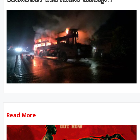
ಆದೇಶಿಸಿದ ಖಡಕ್ ಬಿಡಿಎ ಕಮಿಷನರ್ ಮಣಿವಣ್ಣನ್​​..!
Read More