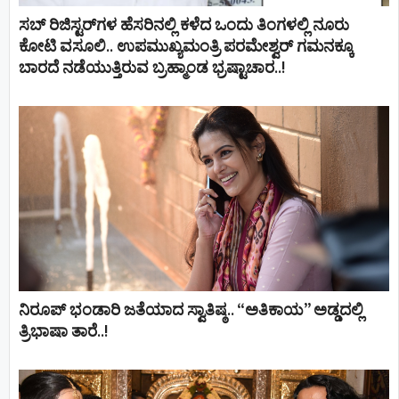
ಸಬ್ ರಿಜಿಸ್ಟರ್​ಗಳ ಹೆಸರಿನಲ್ಲಿ ಕಳೆದ ಒಂದು ತಿಂಗಳಲ್ಲಿ ನೂರು
ಕೋಟಿ ವಸೂಲಿ.. ಉಪಮುಖ್ಯಮಂತ್ರಿ ಪರಮೇಶ್ವರ್​ ಗಮನಕ್ಕೂ
ಬಾರದೆ ನಡೆಯುತ್ತಿರುವ ಬ್ರಹ್ಮಾಂಡ ಭ್ರಷ್ಟಾಚಾರ..!
ನಿರೂಪ್ ಭಂಡಾರಿ ಜತೆಯಾದ ಸ್ವಾತಿಷ್ಠ.. “ಅತಿಕಾಯ” ಅಡ್ಡದಲ್ಲಿ
ತ್ರಿಭಾಷಾ ತಾರೆ..!