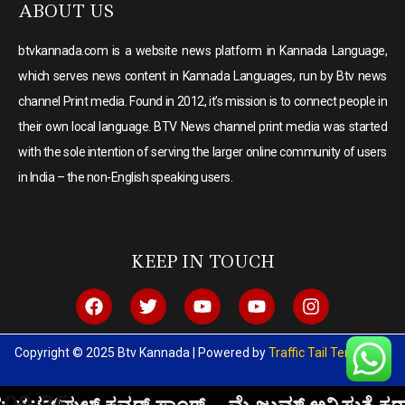
ABOUT US
btvkannada.com is a website news platform in Kannada Language,
which serves news content in Kannada Languages, run by Btv news
channel Print media. Found in 2012, it’s mission is to connect people in
their own local language. BTV News channel print media was started
with the sole intention of serving the larger online community of users
in India – the non-English speaking users.
KEEP IN TOUCH
Copyright © 2025 Btv Kannada | Powered by
Traffic Tail Templates
09:36
ಸಾಂಗ್… ಮೈ ಜುಮ್ ಅನ್ನಿಸುತ್ತೆ ಕರಾವಳಿಯ ಓಡಾ.. ಸಾಂ