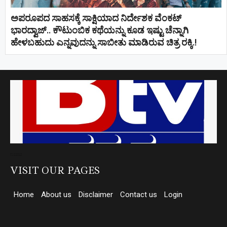
ಅಪರೂಪದ ಸಾಹಸಕ್ಕೆ ಸಾಕ್ಷಿಯಾದ ನಿರ್ದೇಶಕ ವೆಂಕಟ್
ಭಾರದ್ವಾಜ್.. ಕೌಟುಂಬಿಕ ಕಥೆಯನ್ನು ಕೂಡ ಇಷ್ಟು ಚೆನ್ನಾಗಿ
ಹೇಳಬಹುದು ಎನ್ನವುದನ್ನು ಸಾಬೀತು ಮಾಡಿರುವ ಚಿತ್ರ ರಕ್ಕಿ.!
Direct Selling companies in India
top 10 elevator companies in india
VISIT OUR PAGES
Home
About us
Disclaimer
Contact us
Login