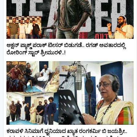
ಆಕ್ಷನ್ ಪ್ಯಾಕ್ಡ್ ಪರಾಕ್ ಟೀಸರ್ ಬಿಡುಗಡೆ.. ರಗಡ್ ಅವತಾರದಲ್ಲಿ
ರೋರಿಂಗ್ ಸ್ಟಾರ್ ಶ್ರೀಮುರಳಿ..!
ಕರಾವಳಿ ಸಿನಿಮಾಗೆ ಧ್ವನಿಯಾದ ಖ್ಯಾತ ರಂಗಕರ್ಮಿ ಬಿ ಜಯಶ್ರೀ..