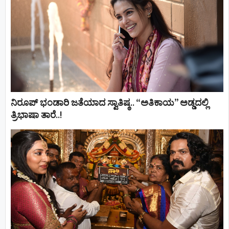
ನಿರೂಪ್ ಭಂಡಾರಿ ಜತೆಯಾದ ಸ್ವಾತಿಷ್ಠ.. “ಅತಿಕಾಯ” ಅಡ್ಡದಲ್ಲಿ
ತ್ರಿಭಾಷಾ ತಾರೆ..!