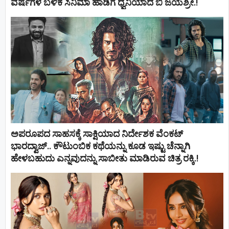
ವರ್ಷಗಳ ಬಳಿಕ ಸಿನಿಮಾ ಹಾಡಿಗೆ ಧ್ವನಿಯಾದ ಬಿ ಜಯಶ್ರೀ.!
ಅಪರೂಪದ ಸಾಹಸಕ್ಕೆ ಸಾಕ್ಷಿಯಾದ ನಿರ್ದೇಶಕ ವೆಂಕಟ್
ಭಾರದ್ವಾಜ್.. ಕೌಟುಂಬಿಕ ಕಥೆಯನ್ನು ಕೂಡ ಇಷ್ಟು ಚೆನ್ನಾಗಿ
ಹೇಳಬಹುದು ಎನ್ನವುದನ್ನು ಸಾಬೀತು ಮಾಡಿರುವ ಚಿತ್ರ ರಕ್ಕಿ.!