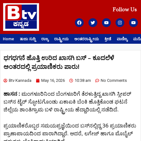
Follow Us
Home
ತಾಜಾ ಸುದ್ದಿ
ರಾಜ್ಯ
ರಾಷ್ಟ್ರೀಯ
ಅಂತರರಾಷ್ಟ್ರೀಯ
ಕ್ರೀಡೆ
ವಾಣಿಜ್ಯ
ಮನೋ
ಧಗಧಗನೆ ಹೊತ್ತಿ ಉರಿದ ಖಾಸಗಿ ಬಸ್ – ಕೂದಲೆಳೆ
ಅಂತರದಲ್ಲಿ ಪ್ರಯಾಣಿಕರು ಪಾರು!
Btv Kannada
May 16, 2026
10:38 am
No Comments
ಹಾಸನ :
ಮಂಗಳೂರಿನಿಂದ ಬೆಂಗಳೂರಿಗೆ ತೆರಳುತ್ತಿದ್ದ ಖಾಸಗಿ ಸ್ಲೀಪರ್
ಬಸ್​ನ ಟೈರ್ ಸ್ಫೋಟಗೊಂಡು ಏಕಾಏಕಿ ಬೆಂಕಿ ಹೊತ್ತಿಕೊಂಡ ಘಟನೆ
ಜಿಲ್ಲೆಯ ಶಾಂತಿಗ್ರಾಮ ಬಳಿ ರಾಷ್ಟ್ರೀಯ ಹೆದ್ದಾರಿಯಲ್ಲಿ ನಡೆದಿದೆ.
ಪ್ರಯಾಣಿಕರೊಬ್ಬರ ಸಮಯಪ್ರಜ್ಞೆಯಿಂದ ಬಸ್​ನಲ್ಲಿದ್ದ 36 ಪ್ರಯಾಣಿಕರು
ಪ್ರಾಣಾಪಾಯದಿಂದ ಪಾರಾಗಿದ್ದಾರೆ. ಆದರೆ, ಲಗೇಜ್ ಹಾಗೂ ಮೊಬೈಲ್