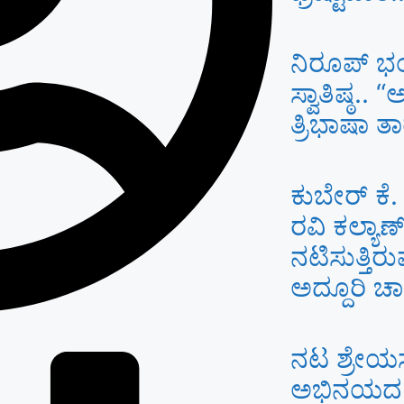
ನಿರೂಪ್ ಭ
ಸ್ವಾತಿಷ್ಠ..
ತ್ರಿಭಾಷಾ ತಾರ
ಕುಬೇರ್ ಕೆ
ರವಿ ಕಲ್ಯಾ
ನಟಿಸುತ್ತಿರುವ 
ಅದ್ದೂರಿ ಚಾ
ನಟ ಶ್ರೇಯ
ಅಭಿನಯದ ‘ದ