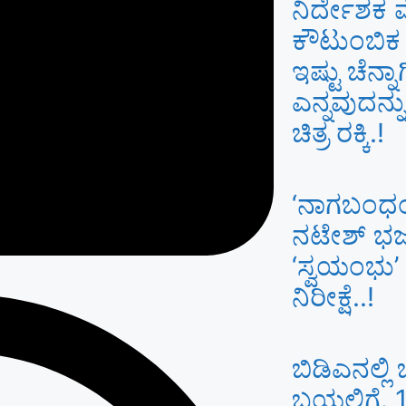
ನಿರ್ದೇಶಕ ವ
ಕೌಟುಂಬಿಕ
ಇಷ್ಟು ಚೆನ್
ಎನ್ನವುದನ್
ಚಿತ್ರ ರಕ್ಕಿ.!
‘ನಾಗಬಂಧ
ನಟೇಶ್ ಭರ್ಜ
‘ಸ್ವಯಂಭು’ 
ನಿರೀಕ್ಷೆ..!
ಬಿಡಿಎನಲ್ಲ
ಬಯಲಿಗೆ. 