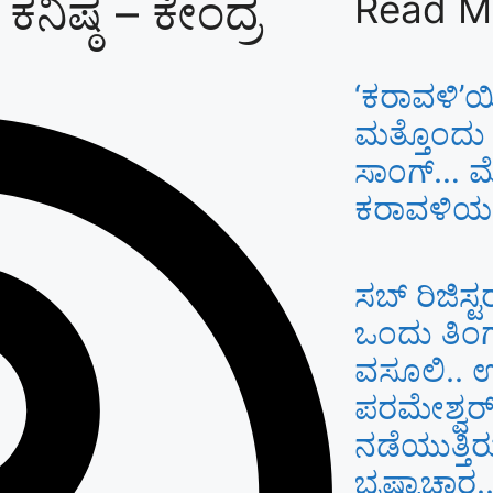
ಕನಿಷ್ಠ – ಕೇಂದ್ರ
Read M
‘ಕರಾವಳಿ’
ಮತ್ತೊಂದು
ಸಾಂಗ್… ಮೈ 
ಕರಾವಳಿಯ ಓ
ಸಬ್ ರಿಜಿಸ್ಟ
ಒಂದು ತಿಂಗ
ವಸೂಲಿ.. 
ಪರಮೇಶ್ವರ್
ನಡೆಯುತ್ತಿರ
ಭ್ರಷ್ಟಾಚಾರ..