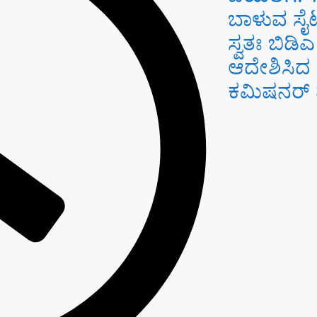
ಬಾಳುವ ಸೈಟ
ಸ್ವತಃ ಬಿಡಿಎ
ಆದೇಶಿಸಿದ
ಕಮಿಷನರ್ ಮ