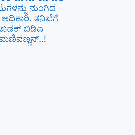
ುಗಳನ್ನು ನುಂಗಿದ
 ಅಧಿಕಾರಿ. ತನಿಖೆಗೆ
 ಖಡಕ್ ಬಿಡಿಎ
ಣಿವಣ್ಣನ್​​..!