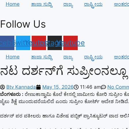
Home
ತಾಜಾ ಸುದ್ದಿ
ರಾಜ್ಯ
ರಾಷ್ಟ್ರೀಯ
ಅಂತರರಾ
Follow Us
cebook
Twitter
Youtube
Instagram
Youtube
Home
ತಾಜಾ ಸುದ್ದಿ
ರಾಜ್ಯ
ರಾಷ್ಟ್ರೀಯ
ಅಂತರರಾ
ನಟ ದರ್ಶನ್‌ಗೆ ಸುಪ್ರೀಂನಲ್ಲ
Btv Kannada
May 15, 2026
11:46 am
No Comm
ಬೆಂಗಳೂರು :
ರೇಣುಕಾಸ್ವಾಮಿ ಕೊಲೆ ಕೇಸಲ್ಲಿ ಜಾಮೀನು ಕೋರಿ ಸುಪ್ರೀಂ ಕೋರ
ಜೈಲು ಶಿಕ್ಷೆ ಮುಂದುವರೆಯಲಿದೆ ಎಂದು ಸುಪ್ರೀಂ ಕೋರ್ಟ್​ ಆದೇಶ ನೀಡಿದೆ
ದರ್ಶನ್ ಪರ ವಕೀಲರು ಹಾಗೂ ವಿಶೇಷ ಪಬ್ಲಿಕ್ ಪ್ರಾಸಿಕ್ಯೂಟರ್ ವಾದ ಆಲಿಸಿ