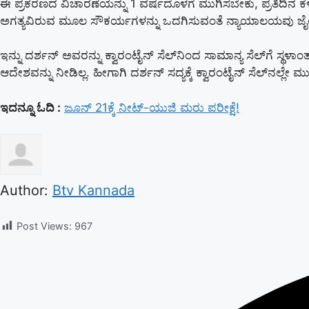
ಈ ಪ್ರಕರಣದ ವಿಚಾರಣೆಯನ್ನು 1 ವರ್ಷದೊಳಗೆ ಮುಗಿಸಬೇಕು, ಪ್ರತಿದಿನ ಕ
ಅಗತ್ಯವಿರುವ ಮೂಲ ಸೌಕರ್ಯಗಳನ್ನು ಒದಗಿಸುವಂತೆ ನ್ಯಾಯಾಲಯವು ಜೈಲು
ಇನ್ನು ದರ್ಶನ್ ಅವರನ್ನು ಕ್ವಾರಂಟೈನ್ ಸೆಲ್‌ನಿಂದ ಸಾಮಾನ್ಯ ಸೆಲ್‌ಗೆ ಸ
ಆದೇಶವನ್ನು ನೀಡಿಲ್ಲ. ಹೀಗಾಗಿ ದರ್ಶನ್ ಸದ್ಯಕ್ಕೆ ಕ್ವಾರಂಟೈನ್ ಸೆಲ್‌ನಲ್ಲ
ಇದನ್ನೂ ಓದಿ :
ಜೂನ್ 21ಕ್ಕೆ ನೀಟ್-ಯುಜಿ ಮರು ಪರೀಕ್ಷೆ!
Author:
Btv Kannada
Post Views:
967