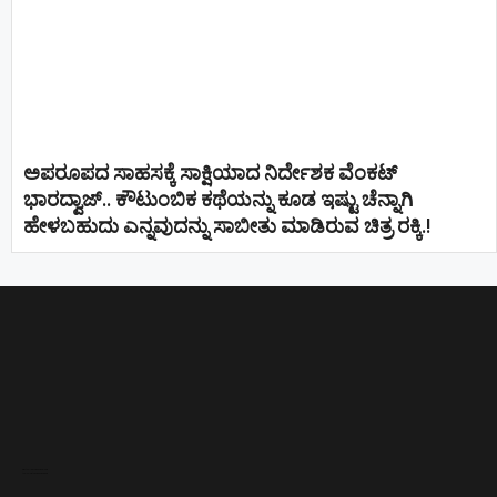
ಅಪರೂಪದ ಸಾಹಸಕ್ಕೆ ಸಾಕ್ಷಿಯಾದ ನಿರ್ದೇಶಕ ವೆಂಕಟ್
ಭಾರದ್ವಾಜ್.. ಕೌಟುಂಬಿಕ ಕಥೆಯನ್ನು ಕೂಡ ಇಷ್ಟು ಚೆನ್ನಾಗಿ
ಹೇಳಬಹುದು ಎನ್ನವುದನ್ನು ಸಾಬೀತು ಮಾಡಿರುವ ಚಿತ್ರ ರಕ್ಕಿ.!
Direct Selling companies in India
top 10 elevator companies in india