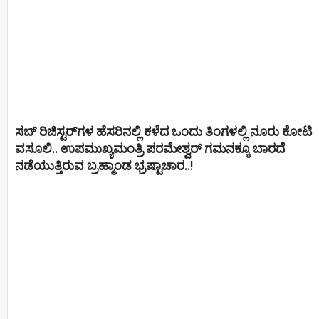
ಸಬ್ ರಿಜಿಸ್ಟರ್​ಗಳ ಹೆಸರಿನಲ್ಲಿ ಕಳೆದ ಒಂದು ತಿಂಗಳಲ್ಲಿ ನೂರು ಕೋಟಿ
ವಸೂಲಿ.. ಉಪಮುಖ್ಯಮಂತ್ರಿ ಪರಮೇಶ್ವರ್​ ಗಮನಕ್ಕೂ ಬಾರದೆ
ನಡೆಯುತ್ತಿರುವ ಬ್ರಹ್ಮಾಂಡ ಭ್ರಷ್ಟಾಚಾರ..!