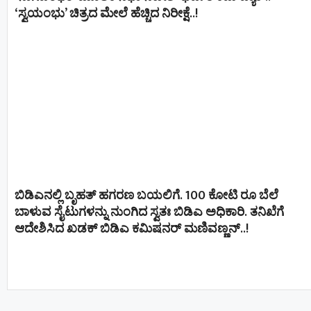
‘ಸ್ವಯಂಭು’ ಚಿತ್ರದ ಮೇಲೆ ಹೆಚ್ಚಿದ ನಿರೀಕ್ಷೆ..!
ಬಿಡಿಎನಲ್ಲಿ ಬೃಹತ್ ಹಗರಣ ಬಯಲಿಗೆ. 100 ಕೋಟಿ ರೂ ಬೆಲೆ
ಬಾಳುವ ಸೈಟುಗಳನ್ನು ನುಂಗಿದ ಸ್ವತಃ ಬಿಡಿಎ ಅಧಿಕಾರಿ. ತನಿಖೆಗೆ
ಆದೇಶಿಸಿದ ಖಡಕ್ ಬಿಡಿಎ ಕಮಿಷನರ್ ಮಣಿವಣ್ಣನ್​​..!