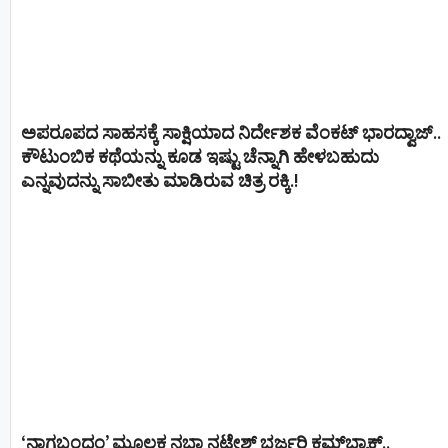
ಅಪರೂಪದ ಸಾಹಸಕ್ಕೆ ಸಾಕ್ಷಿಯಾದ ನಿರ್ದೇಶಕ ವೆಂಕಟ್ ಭಾರದ್ವಾಜ್..
ಕೌಟುಂಬಿಕ ಕಥೆಯನ್ನು ಕೂಡ ಇಷ್ಟು ಚೆನ್ನಾಗಿ ಹೇಳಬಹುದು
ಎನ್ನವುದನ್ನು ಸಾಬೀತು ಮಾಡಿರುವ ಚಿತ್ರ ರಕ್ಕಿ.!
‘ನಾಗಬಂಧಂ’ ಮೂಲಕ ನಭಾ ನಟೇಶ್ ಭರ್ಜರಿ ಕಮ್‌ಬ್ಯಾಕ್..