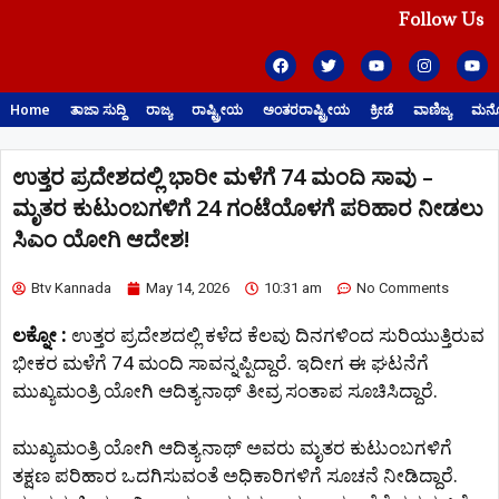
Follow Us
Home
ತಾಜಾ ಸುದ್ದಿ
ರಾಜ್ಯ
ರಾಷ್ಟ್ರೀಯ
ಅಂತರರಾಷ್ಟ್ರೀಯ
ಕ್ರೀಡೆ
ವಾಣಿಜ್ಯ
ಮನೋ
ಉತ್ತರ ಪ್ರದೇಶದಲ್ಲಿ ಭಾರೀ ಮಳೆಗೆ 74 ಮಂದಿ ಸಾವು –
ಮೃತರ ಕುಟುಂಬಗಳಿಗೆ 24 ಗಂಟೆಯೊಳಗೆ ಪರಿಹಾರ ನೀಡಲು
ಸಿಎಂ ಯೋಗಿ ಆದೇಶ!
Btv Kannada
May 14, 2026
10:31 am
No Comments
ಲಕ್ನೋ :
ಉತ್ತರ ಪ್ರದೇಶದಲ್ಲಿ ಕಳೆದ ಕೆಲವು ದಿನಗಳಿಂದ ಸುರಿಯುತ್ತಿರುವ
ಭೀಕರ ಮಳೆಗೆ 74 ಮಂದಿ ಸಾವನ್ನಪ್ಪಿದ್ದಾರೆ. ಇದೀಗ ಈ ಘಟನೆಗೆ
ಮುಖ್ಯಮಂತ್ರಿ ಯೋಗಿ ಆದಿತ್ಯನಾಥ್ ತೀವ್ರ ಸಂತಾಪ ಸೂಚಿಸಿದ್ದಾರೆ.
ಮುಖ್ಯಮಂತ್ರಿ ಯೋಗಿ ಆದಿತ್ಯನಾಥ್ ಅವರು ಮೃತರ ಕುಟುಂಬಗಳಿಗೆ
ತಕ್ಷಣ ಪರಿಹಾರ ಒದಗಿಸುವಂತೆ ಅಧಿಕಾರಿಗಳಿಗೆ ಸೂಚನೆ ನೀಡಿದ್ದಾರೆ.