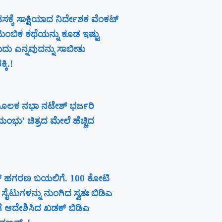
ಕೆ ಸಾಕ್ಷಿಯಾದ ನಿರ್ದೇಶಕ ವೆಂಕಟ್
ಟುಂಬಿಕ ಕಥೆಯನ್ನು ಕೂಡ ಇಷ್ಟು
ುದು ಎನ್ನವುದನ್ನು ಸಾಬೀತು
ಕಿ.!
ೂಲಕ ನಭಾ ನಟೇಶ್ ಭರ್ಜರಿ
ವಯಂಭು’ ಚಿತ್ರದ ಮೇಲೆ ಹೆಚ್ಚಿದ
ಹತ್ ಹಗರಣ ಬಯಲಿಗೆ. 100 ಕೋಟಿ
ಸೈಟುಗಳನ್ನು ನುಂಗಿದ ಸ್ವತಃ ಬಿಡಿಎ
ಗೆ ಆದೇಶಿಸಿದ ಖಡಕ್ ಬಿಡಿಎ