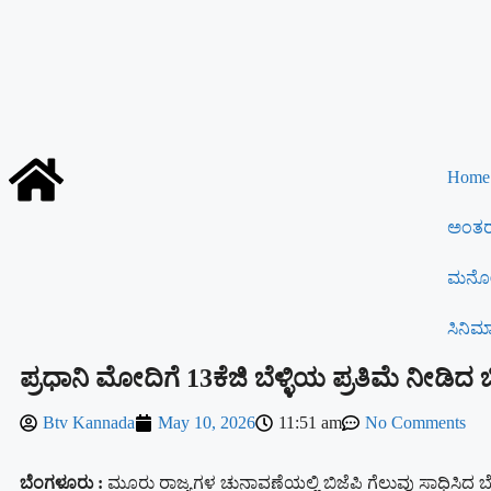
Home
ಅಂತರರ
ಮನೋ
ಸಿನಿಮ
ಪ್ರಧಾನಿ ಮೋದಿಗೆ 13ಕೆಜಿ ಬೆಳ್ಳಿಯ ಪ್ರತಿಮೆ ನೀಡಿದ
Btv Kannada
May 10, 2026
11:51 am
No Comments
ಬೆಂಗಳೂರು :
ಮೂರು ರಾಜ್ಯಗಳ ಚುನಾವಣೆಯಲ್ಲಿ ಬಿಜೆಪಿ ಗೆಲುವು ಸಾಧಿಸಿದ ಬ