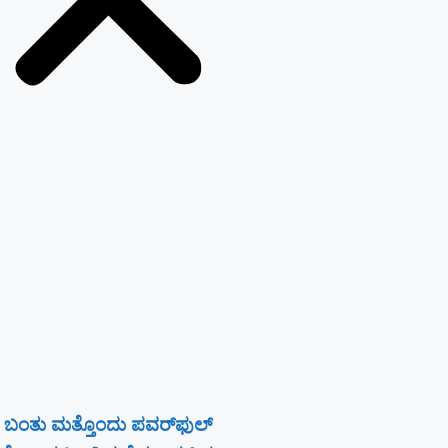
 ಬಂತು ಮತ್ತೊಂದು ಪವರ್‌ಫುಲ್