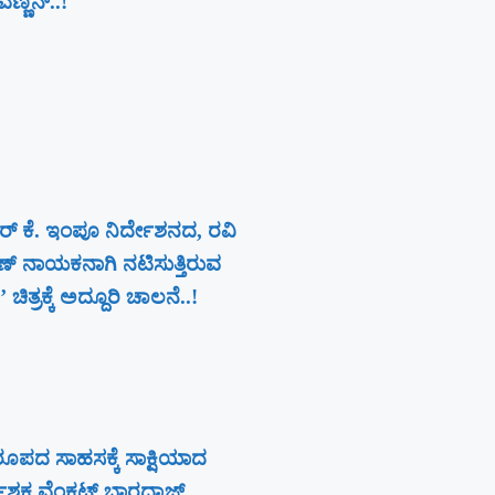
ಣನ್​​..!
ರ್ ಕೆ. ಇಂಪೂ ನಿರ್ದೇಶನದ, ರವಿ
ಾಣ್‍ ನಾಯಕನಾಗಿ ನಟಿಸುತ್ತಿರುವ
’ ಚಿತ್ರಕ್ಕೆ ಅದ್ದೂರಿ ಚಾಲನೆ..!
ಪದ ಸಾಹಸಕ್ಕೆ ಸಾಕ್ಷಿಯಾದ
ದೇಶಕ ವೆಂಕಟ್ ಭಾರದ್ವಾಜ್..