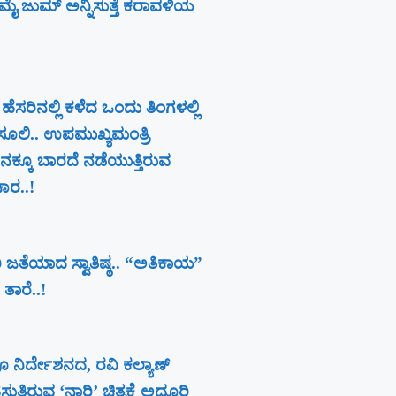
ೈ ಜುಮ್ ಅನ್ನಿಸುತ್ತೆ ಕರಾವಳಿಯ
 ಹೆಸರಿನಲ್ಲಿ ಕಳೆದ ಒಂದು ತಿಂಗಳಲ್ಲಿ
ೂಲಿ.. ಉಪಮುಖ್ಯಮಂತ್ರಿ
ಕ್ಕೂ ಬಾರದೆ ನಡೆಯುತ್ತಿರುವ
ಚಾರ..!
 ಜತೆಯಾದ ಸ್ವಾತಿಷ್ಠ.. “ಅತಿಕಾಯ”
 ತಾರೆ..!
ೂ ನಿರ್ದೇಶನದ, ರವಿ ಕಲ್ಯಾಣ್‍
ತಿರುವ ‘ನಾರಿ’ ಚಿತ್ರಕ್ಕೆ ಅದ್ದೂರಿ