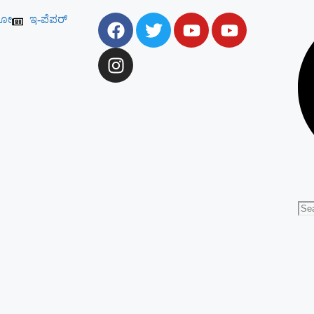
ಯೋ
ಇ-ಪೆಪರ್