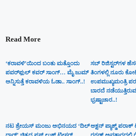
Read More
‘ಕರಾವಳಿ’ಯಿಂದ ಬಂತು ಮತ್ತೊಂದು
ಸಬ್ ರಿಜಿಸ್ಟರ್​ಗಳ ಹೆ
ಪವರ್‌ಫುಲ್ ಕವರ್ ಸಾಂಗ್… ಮೈ ಜುಮ್
ತಿಂಗಳಲ್ಲಿ ನೂರು ಕೋ
ಅನ್ನಿಸುತ್ತೆ ಕರಾವಳಿಯ ಓಡಾ.. ಸಾಂಗ್‌..!
ಉಪಮುಖ್ಯಮಂತ್ರಿ ಪರಮ
ಬಾರದೆ ನಡೆಯುತ್ತಿರುವ 
ಭ್ರಷ್ಟಾಚಾರ..!
ನಟ ಶ್ರೇಯಸ್ ಮಂಜು ಅಭಿನಯದ ‘ದಿಲ್
ಆಕ್ಷನ್ ಪ್ಯಾಕ್ಡ್ ಪರಾಕ
ದಾರ್’ ಚಿತ್ರದ ಫಸ್ಟ್ ಲುಕ್ ಟೀಸರ್
ರಗಡ್ ಅವತಾರದಲ್ಲಿ ರ