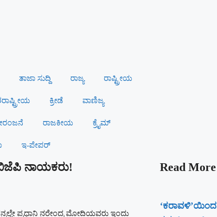
ತಾಜಾ ಸುದ್ದಿ
ರಾಜ್ಯ
ರಾಷ್ಟ್ರೀಯ
ಾಷ್ಟ್ರೀಯ
ಕ್ರೀಡೆ
ವಾಣಿಜ್ಯ
ರಂಜನೆ
ರಾಜಕೀಯ
ಕ್ರೈಮ್
ಾ
ಇ-ಪೇಪರ್
 ಬಿಜೆಪಿ ನಾಯಕರು!
Read More
‘ಕರಾವಳಿ’ಯಿಂದ
ೆನ್ನಲ್ಲೇ ಪ್ರಧಾನಿ ನರೇಂದ್ರ ಮೋದಿಯವರು ಇಂದು