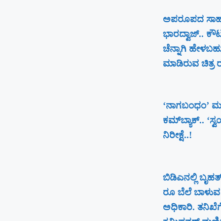
ಅಪರೂಪದ ಸಾಹಸಕ್
ಭಾರದ್ವಾಜ್.. ಕೌ
ಚೆನ್ನಾಗಿ ಹೇಳಬಹ
ಮಾಡಿರುವ ಚಿತ್ರ ರಕ್
‘ನಾಗಬಂಧಂ’ ಮ
ಕಮ್‌ಬ್ಯಾಕ್.. ‘ಸ್
ನಿರೀಕ್ಷೆ..!
ಬಿಡಿಎನಲ್ಲಿ ಬೃ
ರೂ ಬೆಲೆ ಬಾಳುವ 
ಅಧಿಕಾರಿ. ತನಿಖೆ