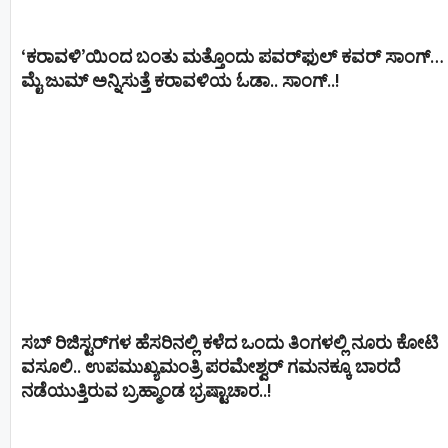
‘ಕರಾವಳಿ’ಯಿಂದ ಬಂತು ಮತ್ತೊಂದು ಪವರ್‌ಫುಲ್ ಕವರ್ ಸಾಂಗ್…
ಮೈ ಜುಮ್ ಅನ್ನಿಸುತ್ತೆ ಕರಾವಳಿಯ ಓಡಾ.. ಸಾಂಗ್‌..!
ಸಬ್ ರಿಜಿಸ್ಟರ್​ಗಳ ಹೆಸರಿನಲ್ಲಿ ಕಳೆದ ಒಂದು ತಿಂಗಳಲ್ಲಿ ನೂರು ಕೋಟಿ
ವಸೂಲಿ.. ಉಪಮುಖ್ಯಮಂತ್ರಿ ಪರಮೇಶ್ವರ್​ ಗಮನಕ್ಕೂ ಬಾರದೆ
ನಡೆಯುತ್ತಿರುವ ಬ್ರಹ್ಮಾಂಡ ಭ್ರಷ್ಟಾಚಾರ..!