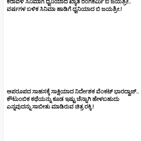
ಕರಾವಳಿ ಸಿನಿಮಾಗೆ ಧ್ವನಿಯಾದ ಖ್ಯಾತ ರಂಗಕರ್ಮಿ ಬಿ ಜಯಶ್ರೀ..
ವರ್ಷಗಳ ಬಳಿಕ ಸಿನಿಮಾ ಹಾಡಿಗೆ ಧ್ವನಿಯಾದ ಬಿ ಜಯಶ್ರೀ.!
ಅಪರೂಪದ ಸಾಹಸಕ್ಕೆ ಸಾಕ್ಷಿಯಾದ ನಿರ್ದೇಶಕ ವೆಂಕಟ್ ಭಾರದ್ವಾಜ್..
ಕೌಟುಂಬಿಕ ಕಥೆಯನ್ನು ಕೂಡ ಇಷ್ಟು ಚೆನ್ನಾಗಿ ಹೇಳಬಹುದು
ಎನ್ನವುದನ್ನು ಸಾಬೀತು ಮಾಡಿರುವ ಚಿತ್ರ ರಕ್ಕಿ.!