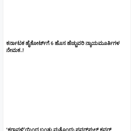
ಕರ್ನಾಟಕ ಹೈಕೋರ್ಟ್‌ಗೆ 6 ಹೊಸ ಹೆಚ್ಚುವರಿ ನ್ಯಾಯಮೂರ್ತಿಗಳ
ನೇಮಕ..!
‘ಕರಾವಳಿ’ಯಿಂದ ಬಂತು ಮತ್ತೊಂದು ಪವರ್‌ಫುಲ್ ಕವರ್