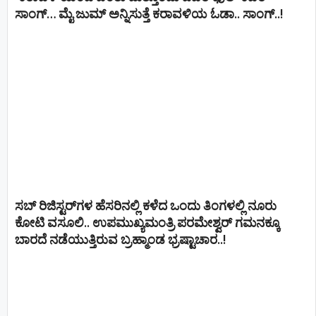
ಸಾಂಗ್… ಮೈ ಜುಮ್ ಅನ್ನಿಸುತ್ತೆ ಕರಾವಳಿಯ ಓಡಾ.. ಸಾಂಗ್‌..!
ಸಬ್ ರಿಜಿಸ್ಟರ್​ಗಳ ಹೆಸರಿನಲ್ಲಿ ಕಳೆದ ಒಂದು ತಿಂಗಳಲ್ಲಿ ನೂರು
ಕೋಟಿ ವಸೂಲಿ.. ಉಪಮುಖ್ಯಮಂತ್ರಿ ಪರಮೇಶ್ವರ್​ ಗಮನಕ್ಕೂ
ಬಾರದೆ ನಡೆಯುತ್ತಿರುವ ಬ್ರಹ್ಮಾಂಡ ಭ್ರಷ್ಟಾಚಾರ..!