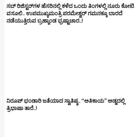
ಸಬ್ ರಿಜಿಸ್ಟರ್​ಗಳ ಹೆಸರಿನಲ್ಲಿ ಕಳೆದ ಒಂದು ತಿಂಗಳಲ್ಲಿ ನೂರು ಕೋಟಿ
ವಸೂಲಿ.. ಉಪಮುಖ್ಯಮಂತ್ರಿ ಪರಮೇಶ್ವರ್​ ಗಮನಕ್ಕೂ ಬಾರದೆ
ನಡೆಯುತ್ತಿರುವ ಬ್ರಹ್ಮಾಂಡ ಭ್ರಷ್ಟಾಚಾರ..!
ನಿರೂಪ್ ಭಂಡಾರಿ ಜತೆಯಾದ ಸ್ವಾತಿಷ್ಠ.. “ಅತಿಕಾಯ” ಅಡ್ಡದಲ್ಲಿ
ತ್ರಿಭಾಷಾ ತಾರೆ..!