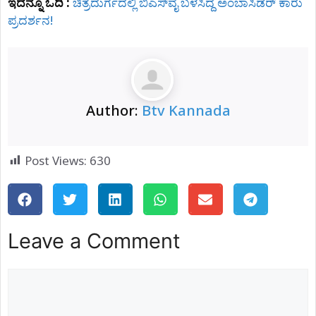
ಇದನ್ನೂ ಓದಿ :
ಚಿತ್ರದುರ್ಗದಲ್ಲಿ ಬಿಎಸ್​ವೈ ಬಳಸಿದ್ದ ಅಂಬಾಸಿಡರ್ ಕಾರು
ಪ್ರದರ್ಶನ!
Author:
Btv Kannada
Post Views:
630
Leave a Comment