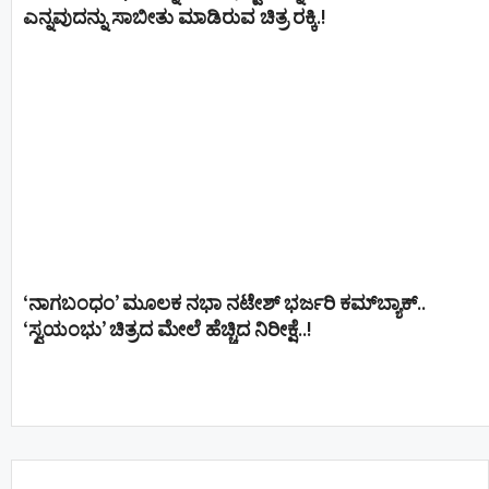
ಎನ್ನವುದನ್ನು ಸಾಬೀತು ಮಾಡಿರುವ ಚಿತ್ರ ರಕ್ಕಿ.!
‘ನಾಗಬಂಧಂ’ ಮೂಲಕ ನಭಾ ನಟೇಶ್ ಭರ್ಜರಿ ಕಮ್‌ಬ್ಯಾಕ್..
‘ಸ್ವಯಂಭು’ ಚಿತ್ರದ ಮೇಲೆ ಹೆಚ್ಚಿದ ನಿರೀಕ್ಷೆ..!