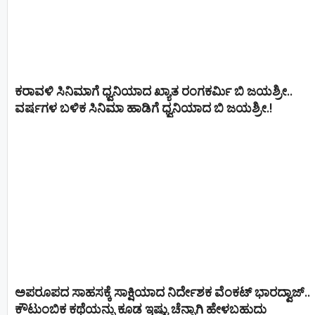
ಕರಾವಳಿ ಸಿನಿಮಾಗೆ ಧ್ವನಿಯಾದ ಖ್ಯಾತ ರಂಗಕರ್ಮಿ ಬಿ ಜಯಶ್ರೀ..
ವರ್ಷಗಳ ಬಳಿಕ ಸಿನಿಮಾ ಹಾಡಿಗೆ ಧ್ವನಿಯಾದ ಬಿ ಜಯಶ್ರೀ.!
ಅಪರೂಪದ ಸಾಹಸಕ್ಕೆ ಸಾಕ್ಷಿಯಾದ ನಿರ್ದೇಶಕ ವೆಂಕಟ್ ಭಾರದ್ವಾಜ್..
ಕೌಟುಂಬಿಕ ಕಥೆಯನ್ನು ಕೂಡ ಇಷ್ಟು ಚೆನ್ನಾಗಿ ಹೇಳಬಹುದು