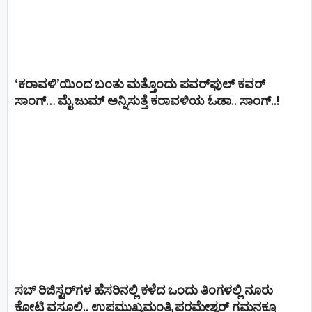
‘ಕರಾವಳಿ’ಯಿಂದ ಬಂತು ಮತ್ತೊಂದು ಪವರ್‌ಫುಲ್ ಕವರ್
ಸಾಂಗ್… ಮೈ ಜುಮ್ ಅನ್ನಿಸುತ್ತೆ ಕರಾವಳಿಯ ಓಡಾ.. ಸಾಂಗ್‌..!
ಸಬ್ ರಿಜಿಸ್ಟರ್​ಗಳ ಹೆಸರಿನಲ್ಲಿ ಕಳೆದ ಒಂದು ತಿಂಗಳಲ್ಲಿ ನೂರು
ಕೋಟಿ ವಸೂಲಿ.. ಉಪಮುಖ್ಯಮಂತ್ರಿ ಪರಮೇಶ್ವರ್​ ಗಮನಕ್ಕೂ