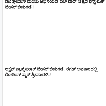
ನಟ ಶ್ರೇಯಸ್ ಮಂಜು ಅಭಿನಯದ ‘ದಿಲ್ ದಾರ್’ ಚಿತ್ರದ ಫಸ್ಟ್ ಲುಕ್
ಟೀಸರ್ ಬಿಡುಗಡೆ..!
ಆಕ್ಷನ್ ಪ್ಯಾಕ್ಡ್ ಪರಾಕ್ ಟೀಸರ್ ಬಿಡುಗಡೆ.. ರಗಡ್ ಅವತಾರದಲ್ಲಿ
ರೋರಿಂಗ್ ಸ್ಟಾರ್ ಶ್ರೀಮುರಳಿ..!