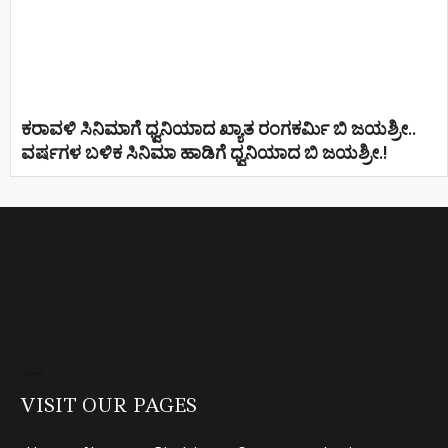
ಕರಾವಳಿ ಸಿನಿಮಾಗೆ ಧ್ವನಿಯಾದ ಖ್ಯಾತ ರಂಗಕರ್ಮಿ ಬಿ ಜಯಶ್ರೀ..
ವರ್ಷಗಳ ಬಳಿಕ ಸಿನಿಮಾ ಹಾಡಿಗೆ ಧ್ವನಿಯಾದ ಬಿ ಜಯಶ್ರೀ.!
Direct Selling companies in India
top 10 elevator companies in india
VISIT OUR PAGES