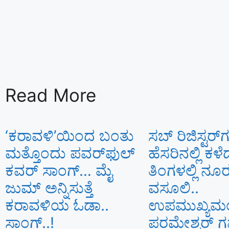
Read More
‘ಕರಾವಳಿ’ಯಿಂದ ಬಂತು
ಸಬ್ ರಿಜಿಸ್ಟರ್​
ಮತ್ತೊಂದು ಪವರ್‌ಫುಲ್
ಹೆಸರಿನಲ್ಲಿ ಕ
ಕವರ್ ಸಾಂಗ್… ಮೈ
ತಿಂಗಳಲ್ಲಿ ನೂ
ಜುಮ್ ಅನ್ನಿಸುತ್ತೆ
ವಸೂಲಿ..
ಕರಾವಳಿಯ ಓಡಾ..
ಉಪಮುಖ್ಯಮಂತ
ಸಾಂಗ್‌..!
ಪರಮೇಶ್ವರ್​ 