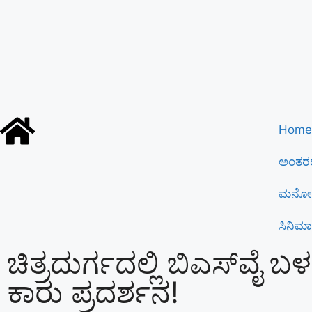
Home
ಅಂತರರ
ಮನೋರ
ಸಿನಿಮಾ
ಚಿತ್ರದುರ್ಗದಲ್ಲಿ ಬಿಎಸ್​ವೈ 
ಕಾರು ಪ್ರದರ್ಶನ!