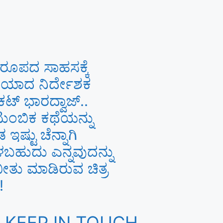
ೂಪದ ಸಾಹಸಕ್ಕೆ
್ಷಿಯಾದ ನಿರ್ದೇಶಕ
ಕಟ್ ಭಾರದ್ವಾಜ್..
ುಂಬಿಕ ಕಥೆಯನ್ನು
ಇಷ್ಟು ಚೆನ್ನಾಗಿ
ಬಹುದು ಎನ್ನವುದನ್ನು
ೀತು ಮಾಡಿರುವ ಚಿತ್ರ
!
KEEP IN TOUCH