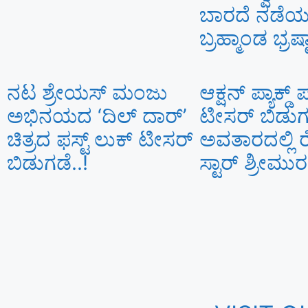
ಬಾರದೆ ನಡೆಯು
ಬ್ರಹ್ಮಾಂಡ ಭ್ರಷ್
ನಟ ಶ್ರೇಯಸ್ ಮಂಜು
ಆಕ್ಷನ್ ಪ್ಯಾಕ್ಡ್
ಅಭಿನಯದ ‘ದಿಲ್ ದಾರ್’
ಟೀಸರ್ ಬಿಡುಗ
ಚಿತ್ರದ ಫಸ್ಟ್ ಲುಕ್ ಟೀಸರ್
ಅವತಾರದಲ್ಲಿ 
ಬಿಡುಗಡೆ..!
ಸ್ಟಾರ್ ಶ್ರೀಮುರ