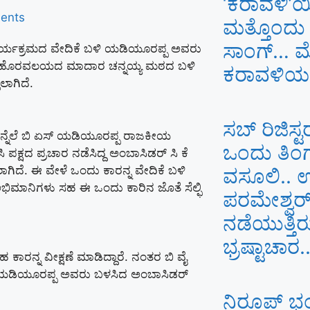
‘ಕರಾವಳಿ’
ents
ಮತ್ತೊಂದು
ಸಾಂಗ್… ಮೈ 
ಾರ್ಯಕ್ರಮದ ವೇದಿಕೆ ಬಳಿ ಯಡಿಯೂರಪ್ಪ ಅವರು
ಿಲ್ಲೆಯ ಹೊರವಲಯದ ಮಾದಾರ ಚನ್ನಯ್ಯ ಮಠದ ಬಳಿ
ಕರಾವಳಿಯ ಓ
ಲಾಗಿದೆ.
ಸಬ್ ರಿಜಿಸ್ಟ
 ಹಿನ್ನೆಲೆ ಬಿ ಏಸ್ ಯಡಿಯೂರಪ್ಪ ರಾಜಕೀಯ
ಒಂದು ತಿಂಗ
ಪಕ್ಷದ ಪ್ರಚಾರ ನಡೆಸಿದ್ದ ಅಂಬಾಸಿಡರ್ ಸಿ ಕೆ
ಗಿದೆ. ಈ ವೇಳೆ ಒಂದು ಕಾರನ್ನ ವೇದಿಕೆ ಬಳಿ
ವಸೂಲಿ.. 
ಅಭಿಮಾನಿಗಳು ಸಹ ಈ ಒಂದು ಕಾರಿನ ಜೊತೆ ಸೆಲ್ಫಿ
ಪರಮೇಶ್ವರ್
ನಡೆಯುತ್ತಿರ
ಭ್ರಷ್ಟಾಚಾರ..
 ಕಾರನ್ನ ವೀಕ್ಷಣೆ ಮಾಡಿದ್ದಾರೆ. ನಂತರ ಬಿ ವೈ
ಸ್ ಯಡಿಯೂರಪ್ಪ ಅವರು ಬಳಸಿದ ಅಂಬಾಸಿಡರ್
ನಿರೂಪ್ ಭ