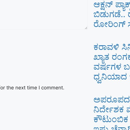
ಆಕ್ಷನ್ ಪ್ಯಾ
ಬಿಡುಗಡೆ..
ರೋರಿಂಗ್ ಸ್
ಕರಾವಳಿ ಸಿ
ಖ್ಯಾತ ರಂಗಕ
ವರ್ಷಗಳ ಬಳ
ಧ್ವನಿಯಾದ 
or the next time I comment.
ಅಪರೂಪದ ಸಾ
ನಿರ್ದೇಶಕ ವ
ಕೌಟುಂಬಿಕ
ಇಷ್ಟು ಚೆನ್