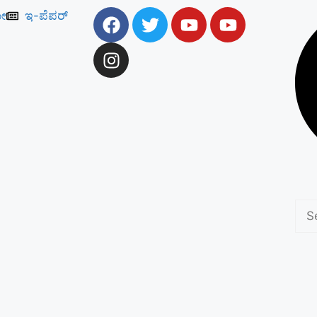
ೋ
ಇ-ಪೆಪರ್