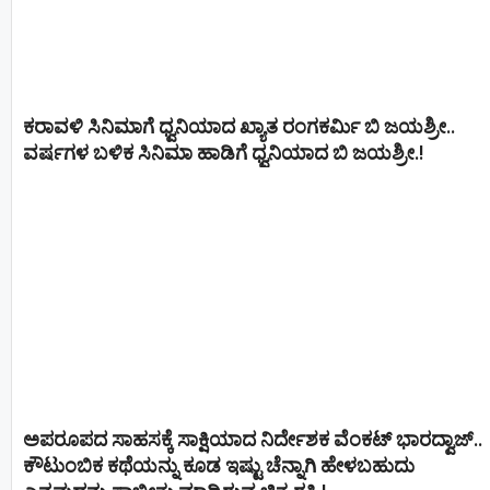
ಕರಾವಳಿ ಸಿನಿಮಾಗೆ ಧ್ವನಿಯಾದ ಖ್ಯಾತ ರಂಗಕರ್ಮಿ ಬಿ ಜಯಶ್ರೀ..
ವರ್ಷಗಳ ಬಳಿಕ ಸಿನಿಮಾ ಹಾಡಿಗೆ ಧ್ವನಿಯಾದ ಬಿ ಜಯಶ್ರೀ.!
ಅಪರೂಪದ ಸಾಹಸಕ್ಕೆ ಸಾಕ್ಷಿಯಾದ ನಿರ್ದೇಶಕ ವೆಂಕಟ್ ಭಾರದ್ವಾಜ್..
ಕೌಟುಂಬಿಕ ಕಥೆಯನ್ನು ಕೂಡ ಇಷ್ಟು ಚೆನ್ನಾಗಿ ಹೇಳಬಹುದು