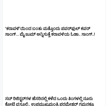
‘ಕರಾವಳಿ’ಯಿಂದ ಬಂತು ಮತ್ತೊಂದು ಪವರ್‌ಫುಲ್ ಕವರ್
ಸಾಂಗ್… ಮೈ ಜುಮ್ ಅನ್ನಿಸುತ್ತೆ ಕರಾವಳಿಯ ಓಡಾ.. ಸಾಂಗ್‌..!
ಸಬ್ ರಿಜಿಸ್ಟರ್​ಗಳ ಹೆಸರಿನಲ್ಲಿ ಕಳೆದ ಒಂದು ತಿಂಗಳಲ್ಲಿ ನೂರು
ಕೋಟಿ ವಸೂಲಿ.. ಉಪಮುಖ್ಯಮಂತ್ರಿ ಪರಮೇಶ್ವರ್​ ಗಮನಕ್ಕೂ