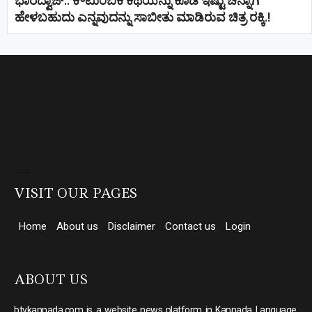
ಭಾರದ್ವಾಜ್.. ಕೌಟುಂಬಿಕ ಕಥೆಯನ್ನು ಕೂಡ ಇಷ್ಟು ಚೆನ್ನಾಗಿ
ಹೇಳಬಹುದು ಎನ್ನವುದನ್ನು ಸಾಬೀತು ಮಾಡಿರುವ ಚಿತ್ರ ರಕ್ಕಿ.!
Direct Selling companies in India
top 10 elevator companies in india
VISIT OUR PAGES
Home
About us
Disclaimer
Contact us
Login
ABOUT US
btvkannada.com is a website news platform in Kannada Language,