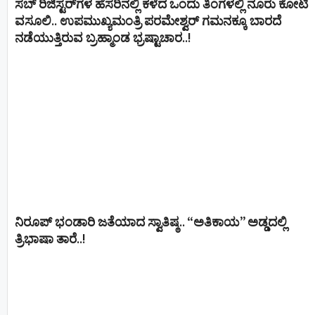
ಸಬ್ ರಿಜಿಸ್ಟರ್​ಗಳ ಹೆಸರಿನಲ್ಲಿ ಕಳೆದ ಒಂದು ತಿಂಗಳಲ್ಲಿ ನೂರು ಕೋಟಿ
ವಸೂಲಿ.. ಉಪಮುಖ್ಯಮಂತ್ರಿ ಪರಮೇಶ್ವರ್​ ಗಮನಕ್ಕೂ ಬಾರದೆ
ನಡೆಯುತ್ತಿರುವ ಬ್ರಹ್ಮಾಂಡ ಭ್ರಷ್ಟಾಚಾರ..!
ನಿರೂಪ್ ಭಂಡಾರಿ ಜತೆಯಾದ ಸ್ವಾತಿಷ್ಠ.. “ಅತಿಕಾಯ” ಅಡ್ಡದಲ್ಲಿ
ತ್ರಿಭಾಷಾ ತಾರೆ..!