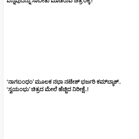
ಎನ್ನವುದನ್ನು ಸಾಬೀತು ಮಾಡಿರುವ ಚಿತ್ರ ರಕ್ಕಿ.!
‘ನಾಗಬಂಧಂ’ ಮೂಲಕ ನಭಾ ನಟೇಶ್ ಭರ್ಜರಿ ಕಮ್‌ಬ್ಯಾಕ್..
‘ಸ್ವಯಂಭು’ ಚಿತ್ರದ ಮೇಲೆ ಹೆಚ್ಚಿದ ನಿರೀಕ್ಷೆ..!