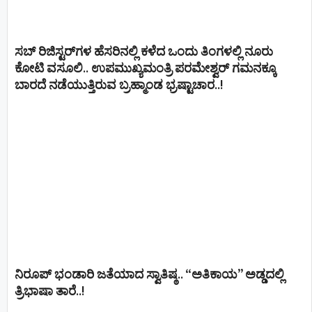
ಸಬ್ ರಿಜಿಸ್ಟರ್​ಗಳ ಹೆಸರಿನಲ್ಲಿ ಕಳೆದ ಒಂದು ತಿಂಗಳಲ್ಲಿ ನೂರು
ಕೋಟಿ ವಸೂಲಿ.. ಉಪಮುಖ್ಯಮಂತ್ರಿ ಪರಮೇಶ್ವರ್​ ಗಮನಕ್ಕೂ
ಬಾರದೆ ನಡೆಯುತ್ತಿರುವ ಬ್ರಹ್ಮಾಂಡ ಭ್ರಷ್ಟಾಚಾರ..!
ನಿರೂಪ್ ಭಂಡಾರಿ ಜತೆಯಾದ ಸ್ವಾತಿಷ್ಠ.. “ಅತಿಕಾಯ” ಅಡ್ಡದಲ್ಲಿ
ತ್ರಿಭಾಷಾ ತಾರೆ..!