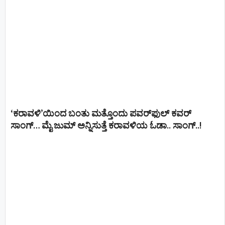
‘ಕರಾವಳಿ’ಯಿಂದ ಬಂತು ಮತ್ತೊಂದು ಪವರ್‌ಫುಲ್ ಕವರ್
ಸಾಂಗ್… ಮೈ ಜುಮ್ ಅನ್ನಿಸುತ್ತೆ ಕರಾವಳಿಯ ಓಡಾ.. ಸಾಂಗ್‌..!