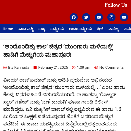
Follow Us
Home
ತಾಜಾ ಸುದ್ದಿ
ರಾಜ್ಯ
ರಾಷ್ಟ್ರೀಯ
ಅಂತರರಾಷ್ಟ್ರೀಯ
ಕ್ರೀಡೆ
ವಾಣಿಜ್ಯ
ಮನೋ
‘ಅಂದೊಂದಿತ್ತು ಕಾಲ‘ ಚಿತ್ರದ ‘ಮುಂಗಾರು ಮಳೆಯಲ್ಲಿ’
ಹಾಡಿಗೆ ಮೆಚ್ಚುಗೆಯ ಮಹಾಪೂರ!
Btv Kannada
February 21, 2025
1:09 pm
No Comments
ವಿನಯ್‍ ರಾಜ್‍ಕುಮಾರ್ ಮತ್ತು ಅದಿತಿ ಪ್ರಭುದೇವ ಅಭಿನಯದ
‘ಅಂದೊಂದಿತ್ತು ಕಾಲ’ ಚಿತ್ರದ ‘ಮುಂಗಾರು ಮಳೆಯಲ್ಲಿ …’ ಎಂಬ ಹಾಡು
ಕೆಲವು ದಿನಗಳ ಹಿಂದೆ ಬಿಡುಗಡೆಯಾಗಿದೆ. ಈ ಹಾಡನ್ನು ‘ಗೋಲ್ಡನ್‍
ಸ್ಟಾರ್’ ಗಣೇಶ್ ಮತ್ತು ‘ಮಳೆ ಹುಡುಗಿ’ ಪೂಜಾ ಗಾಂಧಿ ರಿಲೀಸ್
ಮಾಡಿದ್ದರು. ಎ2 ಮ್ಯೂಸಿಕ್‍ ಚಾನಲ್‍ನಲ್ಲಿ ಲಭ್ಯವಿರುವ ಈ ಹಾಡು 1.6
ಮಿಲಿಯನ್‍ ವೀಕ್ಷಣೆ ಪಡೆಯುವುದರ ಜೊತೆಗೆ ಜನರಿಂದ ಮೆಚ್ಚುಗೆ
ಪಡೆದಿದೆ. ಈ ಹಾಡು ಯಶಸ್ವಿಯಾದ ಹಿನ್ನೆಲೆಯಲ್ಲಿ ಚಿತ್ರತಂಡದವರು
ಇತ್ತೀಚೆಗೆ ಸಿನಿಮಾದ ಬಗ್ಗೆ ಹಲವು ವಿಷಯಗಳನ್ನು ಹಂಚಿಕೊಂಡರು.