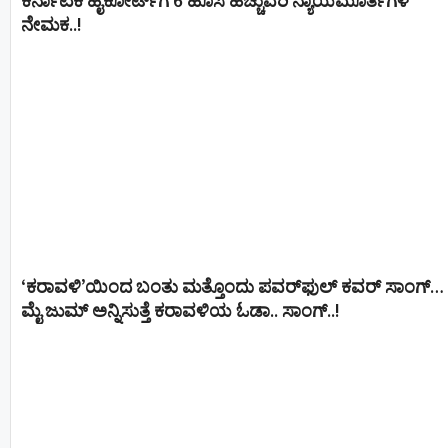
ಕರ್ನಾಟಕ ಹೈಕೋರ್ಟ್‌ಗೆ 6 ಹೊಸ ಹೆಚ್ಚುವರಿ ನ್ಯಾಯಮೂರ್ತಿಗಳ
ನೇಮಕ..!
‘ಕರಾವಳಿ’ಯಿಂದ ಬಂತು ಮತ್ತೊಂದು ಪವರ್‌ಫುಲ್ ಕವರ್ ಸಾಂಗ್…
ಮೈ ಜುಮ್ ಅನ್ನಿಸುತ್ತೆ ಕರಾವಳಿಯ ಓಡಾ.. ಸಾಂಗ್‌..!