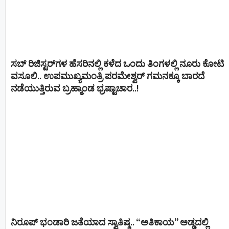
ಸಬ್ ರಿಜಿಸ್ಟರ್​ಗಳ ಹೆಸರಿನಲ್ಲಿ ಕಳೆದ ಒಂದು ತಿಂಗಳಲ್ಲಿ ನೂರು ಕೋಟಿ
ವಸೂಲಿ.. ಉಪಮುಖ್ಯಮಂತ್ರಿ ಪರಮೇಶ್ವರ್​ ಗಮನಕ್ಕೂ ಬಾರದೆ
ನಡೆಯುತ್ತಿರುವ ಬ್ರಹ್ಮಾಂಡ ಭ್ರಷ್ಟಾಚಾರ..!
ನಿರೂಪ್ ಭಂಡಾರಿ ಜತೆಯಾದ ಸ್ವಾತಿಷ್ಠ.. “ಅತಿಕಾಯ” ಅಡ್ಡದಲ್ಲಿ