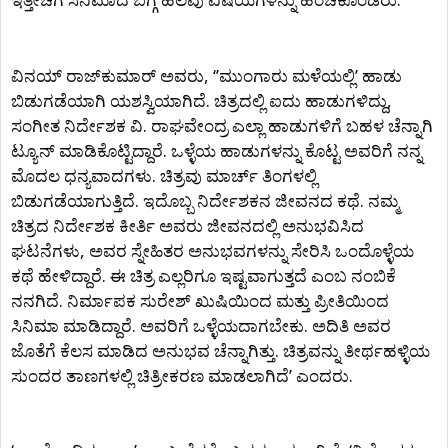
ವಿನಯ್‍ ರಾಜ್‍ಕುಮಾರ್ ಅವರು, ‘’ಮುಂಗಾರು ಮಳೆಯಲ್ಲಿ’ ಹಾಡು
ಬಿಡುಗಡೆಯಾಗಿ ಯಶಸ್ವಿಯಾಗಿದೆ. ಚಿತ್ರದಲ್ಲಿ ಐದು ಹಾಡುಗಳಿದ್ದು,
ಸಂಗೀತ ನಿರ್ದೇಶಕ ವಿ. ರಾಘವೇಂದ್ರ ಎಲ್ಲಾ ಹಾಡುಗಳಿಗೆ ಬಹಳ ಚೆನ್ನಾಗಿ
ಟ್ಯೂನ್‍ ಮಾಡಿಕೊಟ್ಟಿದ್ದಾರೆ. ಒಳ್ಳೆಯ ಹಾಡುಗಳನ್ನು ಕೊಟ್ಟ ಅವರಿಗೆ ನನ್ನ
ಮೊದಲ ಧನ್ಯವಾದಗಳು. ಚಿತ್ರವು ಮಾರ್ಚ್ ತಿಂಗಳಲ್ಲಿ
ಬಿಡುಗಡೆಯಾಗುತ್ತಿದೆ. ಇದೊಬ್ಬ ನಿರ್ದೇಶಕನ ಜೀವನದ ಕಥೆ. ನಮ್ಮ
ಚಿತ್ರದ ನಿರ್ದೇಶಕ ಕೀರ್ತಿ ಅವರು ಜೀವನದಲ್ಲಿ ಅನುಭವಿಸಿದ
ಘಟನೆಗಳು, ಅವರ ಸ್ನೇಹಿತರ ಅನುಭವಗಳನ್ನು ಸೇರಿಸಿ ಒಂದೊಳ್ಳೆಯ
ಕಥೆ ಹೇಳಿದ್ದಾರೆ. ಈ ಚಿತ್ರ ಎಲ್ಲರಿಗೂ ಇಷ್ಟವಾಗುತ್ತದೆ ಎಂಬ ನಂಬಿಕೆ
ನನಗಿದೆ. ನಿರ್ಮಾಪಕ ಸುರೇಶ್‍ ಖುಷಿಯಿಂದ ಮತ್ತು ಪ್ರೀತಿಯಿಂದ
ಸಿನಿಮಾ ಮಾಡಿದ್ದಾರೆ. ಅವರಿಗೆ ಒಳ್ಳೆಯದಾಗಬೇಕು. ಅದಿತಿ ಅವರ
ಜೊತೆಗೆ ಕೆಲಸ ಮಾಡಿದ ಅನುಭವ ಚೆನ್ನಾಗಿತ್ತು. ಚಿತ್ರವನ್ನು ತೀರ್ಥಹಳ್ಳಿಯ
ಸುಂದರ ತಾಣಗಳಲ್ಲಿ ಚಿತ್ರೀಕರಣ ಮಾಡಲಾಗಿದೆ’ ಎಂದರು.