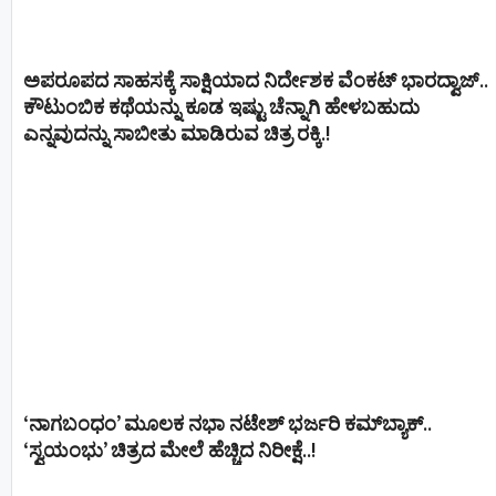
ಅಪರೂಪದ ಸಾಹಸಕ್ಕೆ ಸಾಕ್ಷಿಯಾದ ನಿರ್ದೇಶಕ ವೆಂಕಟ್ ಭಾರದ್ವಾಜ್..
ಕೌಟುಂಬಿಕ ಕಥೆಯನ್ನು ಕೂಡ ಇಷ್ಟು ಚೆನ್ನಾಗಿ ಹೇಳಬಹುದು
ಎನ್ನವುದನ್ನು ಸಾಬೀತು ಮಾಡಿರುವ ಚಿತ್ರ ರಕ್ಕಿ.!
‘ನಾಗಬಂಧಂ’ ಮೂಲಕ ನಭಾ ನಟೇಶ್ ಭರ್ಜರಿ ಕಮ್‌ಬ್ಯಾಕ್..
‘ಸ್ವಯಂಭು’ ಚಿತ್ರದ ಮೇಲೆ ಹೆಚ್ಚಿದ ನಿರೀಕ್ಷೆ..!