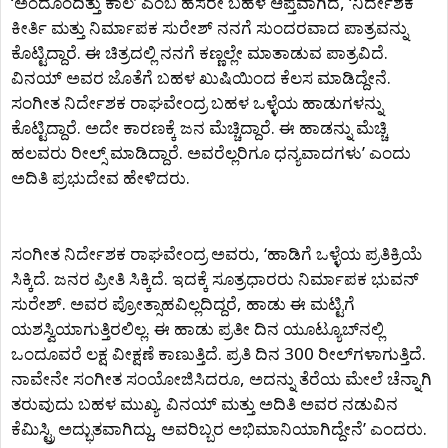
‘ಅಂದೊಂದಿತ್ತು ಕಾಲ’ ಎಂಬ ಹೆಸರೇ ಬಹಳ ಆಪ್ತವಾಗಿದೆ, ‘ನಿರ್ದೇಶಕ
ಕೀರ್ತಿ ಮತ್ತು ನಿರ್ಮಾಪಕ ಸುರೇಶ್‍ ನನಗೆ ಸುಂದರವಾದ ಪಾತ್ರವನ್ನು
ಕೊಟ್ಟಿದ್ದಾರೆ. ಈ ಚಿತ್ರದಲ್ಲಿ ನನಗೆ ಕಣ್ಣಲ್ಲೇ ಮಾತಾಡುವ ಪಾತ್ರವಿದೆ.
ವಿನಯ್‍ ಅವರ ಜೊತೆಗೆ ಬಹಳ ಖುಷಿಯಿಂದ ಕೆಲಸ ಮಾಡಿದ್ದೇನೆ.
ಸಂಗೀತ ನಿರ್ದೇಶಕ ರಾಘವೇಂದ್ರ ಬಹಳ ಒಳ್ಳೆಯ ಹಾಡುಗಳನ್ನು
ಕೊಟ್ಟಿದ್ದಾರೆ. ಅದೇ ಕಾರಣಕ್ಕೆ ಜನ ಮೆಚ್ಚಿದ್ದಾರೆ. ಈ ಹಾಡನ್ನು ಮೆಚ್ಚಿ
ಹಲವರು ರೀಲ್ಸ್ ಮಾಡಿದ್ದಾರೆ. ಅವರೆಲ್ಲರಿಗೂ ಧನ್ಯವಾದಗಳು’ ಎಂದು
ಅದಿತಿ ಪ್ರಭುದೇವ ಹೇಳಿದರು.
ಸಂಗೀತ ನಿರ್ದೇಶಕ ರಾಘವೇಂದ್ರ ಅವರು, ‘ಹಾಡಿಗೆ ಒಳ್ಳೆಯ ಪ್ರತಿಕ್ರಿಯೆ
ಸಿಕ್ಕಿದೆ. ಜನರ ಪ್ರೀತಿ ಸಿಕ್ಕಿದೆ. ಇದಕ್ಕೆ ಸೂತ್ರಧಾರರು ನಿರ್ಮಾಪಕ ಭುವನ್‍
ಸುರೇಶ್‍. ಅವರ ಪ್ರೋತ್ಸಾಹವಿಲ್ಲದಿದ್ದರೆ, ಹಾಡು ಈ ಮಟ್ಟಿಗೆ
ಯಶಸ್ವಿಯಾಗುತ್ತಿರಲಿಲ್ಲ. ಈ ಹಾಡು ಪ್ರತೀ ದಿನ ಯೂಟ್ಯೂಬ್‍ನಲ್ಲಿ
ಒಂದೂವರೆ ಲಕ್ಷ ವೀಕ್ಷಣೆ ಕಾಣುತ್ತಿದೆ. ಪ್ರತಿ ದಿನ 300 ರೀಲ್‍ಗಳಾಗುತ್ತಿದೆ.
ನಾವೇನೇ ಸಂಗೀತ ಸಂಯೋಜಿಸಿದರೂ, ಅದನ್ನು ತೆರೆಯ ಮೇಲೆ ಚೆನ್ನಾಗಿ
ತರುವುದು ಬಹಳ ಮುಖ್ಯ. ವಿನಯ್‍ ಮತ್ತು ಅದಿತಿ ಅವರ ನಡುವಿನ
ಕೆಮಿಸ್ಟ್ರಿ ಅದ್ಭುತವಾಗಿದ್ದು, ಅವರಿಬ್ಬರ ಅಭಿಮಾನಿಯಾಗಿದ್ದೇನೆ’ ಎಂದರು.