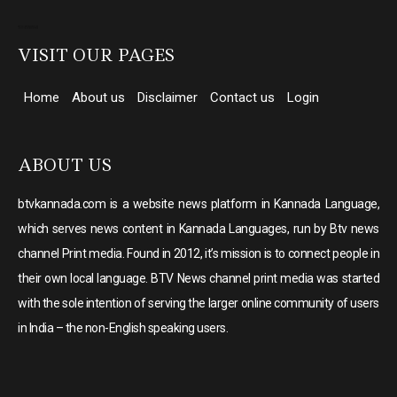
Direct Selling companies in India
top 10 elevator companies in india
VISIT OUR PAGES
Home
About us
Disclaimer
Contact us
Login
ABOUT US
btvkannada.com is a website news platform in Kannada Language,
which serves news content in Kannada Languages, run by Btv news
channel Print media. Found in 2012, it’s mission is to connect people in
their own local language. BTV News channel print media was started
with the sole intention of serving the larger online community of users
in India – the non-English speaking users.