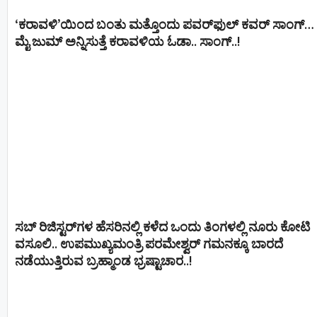
‘ಕರಾವಳಿ’ಯಿಂದ ಬಂತು ಮತ್ತೊಂದು ಪವರ್‌ಫುಲ್ ಕವರ್ ಸಾಂಗ್…
ಮೈ ಜುಮ್ ಅನ್ನಿಸುತ್ತೆ ಕರಾವಳಿಯ ಓಡಾ.. ಸಾಂಗ್‌..!
ಸಬ್ ರಿಜಿಸ್ಟರ್​ಗಳ ಹೆಸರಿನಲ್ಲಿ ಕಳೆದ ಒಂದು ತಿಂಗಳಲ್ಲಿ ನೂರು ಕೋಟಿ
ವಸೂಲಿ.. ಉಪಮುಖ್ಯಮಂತ್ರಿ ಪರಮೇಶ್ವರ್​ ಗಮನಕ್ಕೂ ಬಾರದೆ
ನಡೆಯುತ್ತಿರುವ ಬ್ರಹ್ಮಾಂಡ ಭ್ರಷ್ಟಾಚಾರ..!