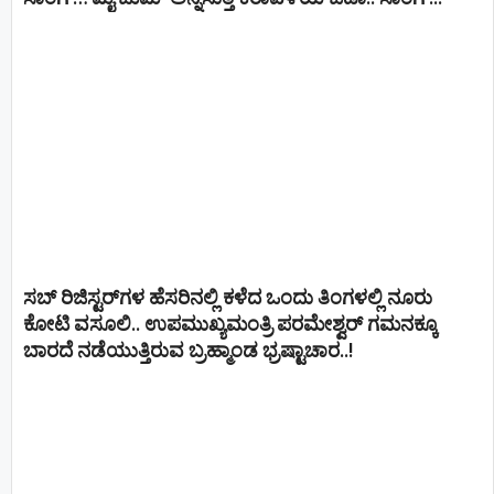
ಸಬ್ ರಿಜಿಸ್ಟರ್​ಗಳ ಹೆಸರಿನಲ್ಲಿ ಕಳೆದ ಒಂದು ತಿಂಗಳಲ್ಲಿ ನೂರು
ಕೋಟಿ ವಸೂಲಿ.. ಉಪಮುಖ್ಯಮಂತ್ರಿ ಪರಮೇಶ್ವರ್​ ಗಮನಕ್ಕೂ
ಬಾರದೆ ನಡೆಯುತ್ತಿರುವ ಬ್ರಹ್ಮಾಂಡ ಭ್ರಷ್ಟಾಚಾರ..!