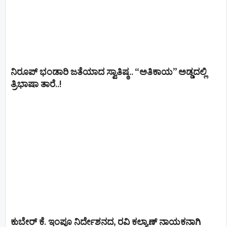
ನಿರೂಪ್ ಭಂಡಾರಿ ಜತೆಯಾದ ಸ್ವಾತಿಷ್ಠ.. “ಅತಿಕಾಯ” ಅಡ್ಡದಲ್ಲಿ
ತ್ರಿಭಾಷಾ ತಾರೆ..!
ಕುಬೇರ್ ಕೆ. ಇಂಪೂ ನಿರ್ದೇಶನದ, ರವಿ ಕಲ್ಯಾಣ್‍ ನಾಯಕನಾಗಿ