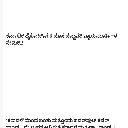
ಕರ್ನಾಟಕ ಹೈಕೋರ್ಟ್‌ಗೆ 6 ಹೊಸ ಹೆಚ್ಚುವರಿ ನ್ಯಾಯಮೂರ್ತಿಗಳ
ನೇಮಕ..!
‘ಕರಾವಳಿ’ಯಿಂದ ಬಂತು ಮತ್ತೊಂದು ಪವರ್‌ಫುಲ್ ಕವರ್
ಸಾಂಗ್… ಮೈ ಜುಮ್ ಅನ್ನಿಸುತ್ತೆ ಕರಾವಳಿಯ ಓಡಾ.. ಸಾಂಗ್‌..!