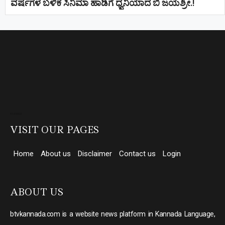
ವರ್ಷಗಳ ಬಳಿಕ ಸಿನಿಮಾ ಹಾಡಿಗೆ ಧ್ವನಿಯಾದ ಬಿ ಜಯಶ್ರೀ.!
Direct Selling companies in India
top 10 elevator companies in india
VISIT OUR PAGES
Home
About us
Disclaimer
Contact us
Login
ABOUT US
btvkannada.com is a website news platform in Kannada Language,