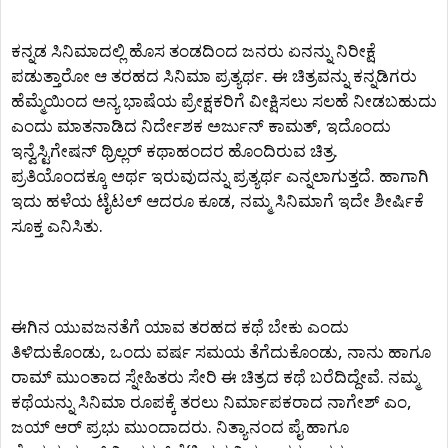
ಕನ್ನಡ ಸಿನಿಮಾದಲ್ಲಿ ಹೊಸ ತಂಡದಿಂದ ಜನರು ಏನನ್ನು ನಿರೀಕ್ಷೆ
ಪಡುತ್ತಾರೋ ಆ ತರಹದ ಸಿನಿಮಾ ಪ್ರತ್ಯರ್ಥ. ಈ ಚಿತ್ರವನ್ನು ಕನ್ನಡಿಗರು
ಹೆಮ್ಮೆಯಿಂದ ಅನ್ಯ ಭಾಷೆಯ ಪ್ರೇಕ್ಷಕರಿಗೆ ವೀಕ್ಷಿಸಲು ಸಲಹೆ ನೀಡಬಹುದು
ಎಂದು ಮಾತನಾಡಿದ ನಿರ್ದೇಶಕ ಅರ್ಜುನ್ ಕಾಮತ್, ಇದೊಂದು‌
ಇನ್ವೆಸ್ಟಿಗೇಷನ್ ಥ್ರಿಲ್ಲರ್ ಕಥಾಹಂದರ ಹೊಂದಿರುವ ಚಿತ್ರ.
ಪ್ರತಿಯೊಂದಕ್ಕೂ ಅರ್ಥ ಇರುವುದನ್ನು ಪ್ರತ್ಯರ್ಥ ಎನ್ನಲಾಗುತ್ತದೆ. ಹಾಗಾಗಿ
ಇದು ಹಳೆಯ ಟೈಟಲ್ ಆದರೂ ಕೂಡ, ನಮ್ಮ ಸಿನಿಮಾಗೆ ಇದೇ ಶೀರ್ಷಿಕೆ
ಸೂಕ್ತ ಎನಿಸಿತು.
ಈಗಿನ ಯುವಜನತೆಗೆ ಯಾವ ತರಹದ ಕಥೆ ಬೇಕು ಎಂದು
ತಿಳಿದುಕೊಂಡು, ಒಂದು ವರ್ಷ ಸಮಯ ತೆಗೆದುಕೊಂಡು, ನಾನು ಹಾಗೂ
ರಾಮ್ ಮುಂತಾದ ಸ್ನೇಹಿತರು ಸೇರಿ ಈ ಚಿತ್ರದ ಕಥೆ ಬರೆದಿದ್ದೇವೆ. ನಮ್ಮ
ಕಥೆಯನ್ನು ಸಿನಿಮಾ ರೂಪಕ್ಕೆ ತರಲು ನಿರ್ಮಾಪಕರಾದ ನಾಗೇಶ್ ಎಂ,
ಜಯ್ ಆರ್ ಪ್ರಭು ಮುಂದಾದರು. ನಿತ್ಯಾನಂದ ಪೈ ಹಾಗೂ