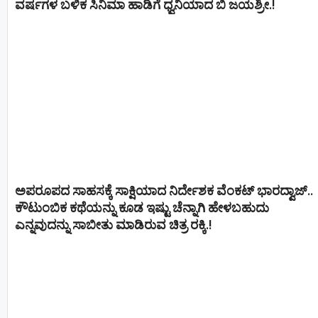
ವರ್ಷಗಳ ಬಳಿಕ ಸಿನಿಮಾ ಹಾಡಿಗೆ ಧ್ವನಿಯಾದ ಬಿ ಜಯಶ್ರೀ.!
ಅಪರೂಪದ ಸಾಹಸಕ್ಕೆ ಸಾಕ್ಷಿಯಾದ ನಿರ್ದೇಶಕ ವೆಂಕಟ್ ಭಾರದ್ವಾಜ್..
ಕೌಟುಂಬಿಕ ಕಥೆಯನ್ನು ಕೂಡ ಇಷ್ಟು ಚೆನ್ನಾಗಿ ಹೇಳಬಹುದು
ಎನ್ನವುದನ್ನು ಸಾಬೀತು ಮಾಡಿರುವ ಚಿತ್ರ ರಕ್ಕಿ.!