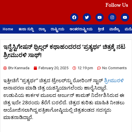
Follow Us
Home
ತಾಜಾ ಸುದ್ದಿ
ರಾಜ್ಯ
ರಾಷ್ಟ್ರೀಯ
ಅಂತರರಾಷ್ಟ್ರೀಯ
ಕ್ರೀಡೆ
ವಾಣಿಜ್ಯ
ಮನೋ
ಇನ್ವೆಸ್ಟಿಗೇಷನ್ ಥ್ರಿಲ್ಲರ್ ಕಥಾಹಂದರದ ‘ಪ್ರತ್ಯರ್ಥ’ ಚಿತ್ರಕ್ಕೆ ನಟ
ಶ್ರೀಮುರಳಿ ಸಾಥ್​!
Btv Kannada
February 20, 2025
12:19 pm
No Comments
ಇತ್ತೀಚಿಗೆ “ಪ್ರತ್ಯರ್ಥ” ಚಿತ್ರದ ಟ್ರೇಲರ್​ನ್ನು ರೋರಿಂಗ್ ಸ್ಟಾರ್
ಶ್ರೀಮುರಳಿ
ಅನಾವರಣ ಮಾಡಿ ಚಿತ್ರ ಯಶಸ್ವಿಯಾಗಲೆಂದು ಹಾರೈಸಿದ್ದಾರೆ.
ಉಡುಪಿಯ ಕಾರ್ಕಳ ಮೂಲದ ಅರ್ಜುನ್ ಕಾಮತ್ ನಿರ್ದೇಶಿಸಿರುವ ಈ
ಚಿತ್ರ ಇದೇ 28ರಂದು ತೆರೆಗೆ ಬರಲಿದೆ. ಚಿತ್ರದ ಕುರಿತು ಮಾಹಿತಿ ನೀಡಲು
ಆಯೋಜಿಸಲಾಗಿದ್ದ ಪತ್ರಿಕಾಗೋಷ್ಠಿಯಲ್ಲಿ ಚಿತ್ರತಂಡದ ಸದಸ್ಯರು
ಮಾತನಾಡಿದ್ದಾರೆ.