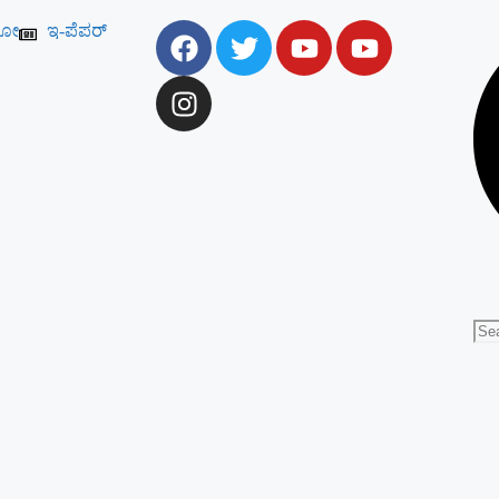
ಯೋ
ಇ-ಪೆಪರ್