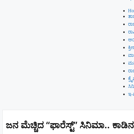
Ho
ತಾಜ
ರಾಜ
ರಾಷ
ಅಂ
ಕ್ರೀ
ವಾಣ
ಮ
ರ
ಕ್ರ
ಸಿ
ಇ-
ಜನ‌ ಮೆಚ್ಚಿದ “ಫಾರೆಸ್ಟ್” ಸಿನಿಮಾ.. ಕಾ