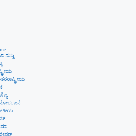
me
ಾ ಸುದ್ದಿ
್ಯ
್ಟ್ರೀಯ
ತರರಾಷ್ಟ್ರೀಯ
ಡೆ
ಿಜ್ಯ
ನೋರಂಜನೆ
ಾಜಕೀಯ
ೈಮ್
ನಿಮಾ
ಪೇಪರ್