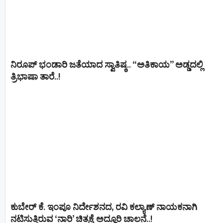
ನಿರೂಪ್ ಭಂಡಾರಿ ಜತೆಯಾದ ಸ್ವಾತಿಷ್ಠ.. “ಅತಿಕಾಯ” ಅಡ್ಡದಲ್ಲಿ
ತ್ರಿಭಾಷಾ ತಾರೆ..!
ಕುಬೇರ್ ಕೆ. ಇಂಪೂ ನಿರ್ದೇಶನದ, ರವಿ ಕಲ್ಯಾಣ್‍ ನಾಯಕನಾಗಿ
ನಟಿಸುತ್ತಿರುವ ‘ನಾರಿ’ ಚಿತ್ರಕ್ಕೆ ಅದ್ದೂರಿ ಚಾಲನೆ..!