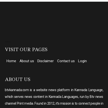
Direct Selling companies in India
top 10 elevator companies in india
VISIT OUR PAGES
Home
About us
Disclaimer
Contact us
Login
ABOUT US
btvkannada.com is a website news platform in Kannada Language,
which serves news content in Kannada Languages, run by Btv news
channel Print media. Found in 2012, it’s mission is to connect people in