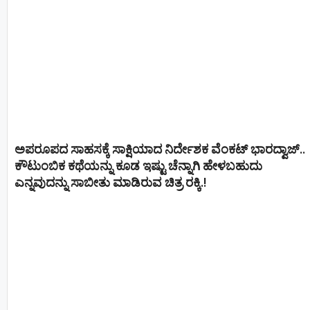
ಅಪರೂಪದ ಸಾಹಸಕ್ಕೆ ಸಾಕ್ಷಿಯಾದ ನಿರ್ದೇಶಕ ವೆಂಕಟ್ ಭಾರದ್ವಾಜ್..
ಕೌಟುಂಬಿಕ ಕಥೆಯನ್ನು ಕೂಡ ಇಷ್ಟು ಚೆನ್ನಾಗಿ ಹೇಳಬಹುದು
ಎನ್ನವುದನ್ನು ಸಾಬೀತು ಮಾಡಿರುವ ಚಿತ್ರ ರಕ್ಕಿ.!