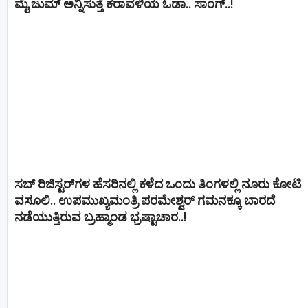
ಮೈ ಜುಮ್ ಅನ್ನಿಸುತ್ತೆ ಕರಾವಳಿಯ ಓಡಾ.. ಸಾಂಗ್‌..!
ಸಬ್ ರಿಜಿಸ್ಟರ್​ಗಳ ಹೆಸರಿನಲ್ಲಿ ಕಳೆದ ಒಂದು ತಿಂಗಳಲ್ಲಿ ನೂರು ಕೋಟಿ
ವಸೂಲಿ.. ಉಪಮುಖ್ಯಮಂತ್ರಿ ಪರಮೇಶ್ವರ್​ ಗಮನಕ್ಕೂ ಬಾರದೆ
ನಡೆಯುತ್ತಿರುವ ಬ್ರಹ್ಮಾಂಡ ಭ್ರಷ್ಟಾಚಾರ..!