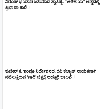
ನಿರೂಪ್ ಭಂಡಾರಿ ಜತೆಯಾದ ಸ್ವಾತಿಷ್ಠ.. “ಅತಿಕಾಯ” ಅಡ್ಡದಲ್ಲಿ
ತ್ರಿಭಾಷಾ ತಾರೆ..!
ಕುಬೇರ್ ಕೆ. ಇಂಪೂ ನಿರ್ದೇಶನದ, ರವಿ ಕಲ್ಯಾಣ್‍ ನಾಯಕನಾಗಿ
ನಟಿಸುತ್ತಿರುವ ‘ನಾರಿ’ ಚಿತ್ರಕ್ಕೆ ಅದ್ದೂರಿ ಚಾಲನೆ..!