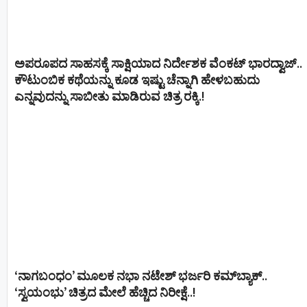
ಅಪರೂಪದ ಸಾಹಸಕ್ಕೆ ಸಾಕ್ಷಿಯಾದ ನಿರ್ದೇಶಕ ವೆಂಕಟ್ ಭಾರದ್ವಾಜ್..
ಕೌಟುಂಬಿಕ ಕಥೆಯನ್ನು ಕೂಡ ಇಷ್ಟು ಚೆನ್ನಾಗಿ ಹೇಳಬಹುದು
ಎನ್ನವುದನ್ನು ಸಾಬೀತು ಮಾಡಿರುವ ಚಿತ್ರ ರಕ್ಕಿ.!
‘ನಾಗಬಂಧಂ’ ಮೂಲಕ ನಭಾ ನಟೇಶ್ ಭರ್ಜರಿ ಕಮ್‌ಬ್ಯಾಕ್..
‘ಸ್ವಯಂಭು’ ಚಿತ್ರದ ಮೇಲೆ ಹೆಚ್ಚಿದ ನಿರೀಕ್ಷೆ..!