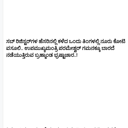
ಸಬ್ ರಿಜಿಸ್ಟರ್​ಗಳ ಹೆಸರಿನಲ್ಲಿ ಕಳೆದ ಒಂದು ತಿಂಗಳಲ್ಲಿ ನೂರು ಕೋಟಿ
ವಸೂಲಿ.. ಉಪಮುಖ್ಯಮಂತ್ರಿ ಪರಮೇಶ್ವರ್​ ಗಮನಕ್ಕೂ ಬಾರದೆ
ನಡೆಯುತ್ತಿರುವ ಬ್ರಹ್ಮಾಂಡ ಭ್ರಷ್ಟಾಚಾರ..!