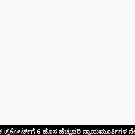
02:22
್ಟ್‌ಗೆ 6 ಹೊಸ ಹೆಚ್ಚುವರಿ ನ್ಯಾಯಮೂರ್ತಿಗಳ ನೇಮಕ..!