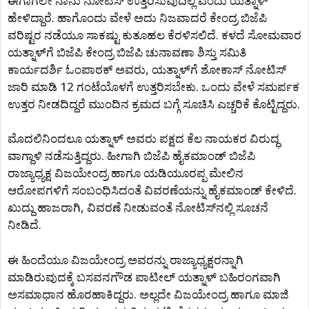
ಈಗಾಗಲೇ ನಾನು ನೋಟಿಸ್ ಉತ್ತರಿಸುವುದಿಲ್ಲ ಎಂದು ಯತ್ನಾಳ್
ಹೇಳಿದ್ದಾರೆ. ಹಾಗೊಂದು ವೇಳೆ ಅದು ನಿಜವಾದರೆ ಕೇಂದ್ರ ಬಿಜೆಪಿ
ವರಿಷ್ಟರ ನಡೆಯೂ ಸಾಕಷ್ಟು ಕುತೂಹಲ ಕೆರಳಿಸಲಿದೆ. ಕಳದೆ ಸೋಮವಾರ
ಯತ್ನಾಳ್‌ಗೆ ಬಿಜೆಪಿ ಕೇಂದ್ರ ಬಿಜೆಪಿ ಚುನಾವಣಾ ಶಿಸ್ತು ಸಮಿತಿ
ಕಾರ್ಯದರ್ಶಿ ಓಂಪಾಠಕ್ ಅವರು, ಯತ್ನಾಳ್‌ಗೆ ಶೋಕಾಸ್ ನೋಟಿಸ್
ಜಾರಿ ಮಾಡಿ 12 ಗಂಟೆಯೊಳಗೆ ಉತ್ತರಿಸಬೇಕು. ಒಂದು ವೇಳೆ ಸಮರ್ಪಕ
ಉತ್ತರ ನೀಡದಿದ್ದರೆ ಮುಂದಿನ ಕ್ರಮದ ಬಗ್ಗೆ ಸೂಚಿಸಿ ಎಚ್ಚರಿಕೆ ಕೊಟ್ಟಿದ್ದರು.
ಮೊದಲಿನಿಂದಲೂ ಯತ್ನಾಳ್ ಅವರು ಪಕ್ಷದ ಕೆಲ ನಾಯಕರ ವಿರುದ್ಧ
ವಾಗ್ದಾಳಿ ನಡೆಸುತ್ತಿದ್ದರು. ಹೀಗಾಗಿ ಬಿಜೆಪಿ ಹೈಕಮಾಂಡ್ ಬಿಜೆಪಿ
ರಾಜ್ಯಾಧ್ಯಕ್ಷ ವಿಜಯೇಂದ್ರ ಹಾಗೂ ಯಡಿಯೂರಪ್ಪ ಮೇಲಿನ
ಆರೋಪಗಳಿಗೆ ಸಂಬಂಧಿಸಿದಂತೆ ವಿವರಣೆಯನ್ನು ಹೈಕಮಾಂಡ್ ಕೇಳಿದೆ.
ಖುದ್ದು ಹಾಜರಾಗಿ, ವಿವರಣೆ ನೀಡುವಂತೆ ನೋಟಿಸ್‌ನಲ್ಲಿ ಸೂಚನೆ
ನೀಡಿದೆ.
ಈ ಹಿಂದೆಯೂ ವಿಜಯೇಂದ್ರ ಅವರನ್ನು ರಾಜ್ಯಾಧ್ಯಕ್ಷರನ್ನಾಗಿ
ಮಾಡಿರುವುದಕ್ಕೆ ಬಸವನಗೌಡ ಪಾಟೀಲ್ ಯತ್ನಾಳ್ ಬಹಿರಂಗವಾಗಿ
ಅಸಮಾಧಾನ ಹೊರಹಾಕಿದ್ದರು. ಅಲ್ಲದೇ ವಿಜಯೇಂದ್ರ ಹಾಗೂ ಮಾಜಿ