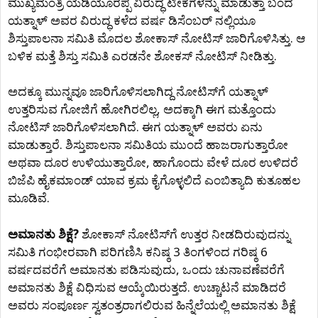
ಮುಖ್ಯಮಂತ್ರಿ ಯಡಿಯೂರಪ್ಪ ವಿರುದ್ಧ ಟೀಕೆಗಳನ್ನು ಮಾಡುತ್ತಾ ಬಂದ
ಯತ್ನಾಳ್ ಅವರ ವಿರುದ್ಧ ಕಳೆದ ವರ್ಷ ಡಿಸೆಂಬರ್ ನಲ್ಲಿಯೂ
ಶಿಸ್ತುಪಾಲನಾ ಸಮಿತಿ ಮೊದಲ ಶೋಕಾಸ್ ನೋಟಿಸ್ ಜಾರಿಗೊಳಿಸಿತ್ತು. ಆ
ಬಳಿಕ ಮತ್ತೆ ಶಿಸ್ತು ಸಮಿತಿ ಎರಡನೇ ಶೋಕಸ್ ನೋಟಿಸ್ ನೀಡಿತ್ತು.
ಅದಕ್ಕೂ ಮುನ್ನವೂ ಜಾರಿಗೊಳಿಸಲಾಗಿದ್ದ ನೋಟಿಸ್‌ಗೆ ಯತ್ನಾಳ್
ಉತ್ತರಿಸುವ ಗೋಜಿಗೆ ಹೋಗಿರಲಿಲ್ಲ, ಅದಕ್ಕಾಗಿ ಈಗ ಮತ್ತೊಂದು
ನೋಟಿಸ್ ಜಾರಿಗೊಳಿಸಲಾಗಿದೆ. ಈಗ ಯತ್ನಾಳ್ ಅವರು ಏನು
ಮಾಡುತ್ತಾರೆ. ಶಿಸ್ತುಪಾಲನಾ ಸಮಿತಿಯ ಮುಂದೆ ಹಾಜರಾಗುತ್ತಾರೋ
ಅಥವಾ ದೂರ ಉಳಿಯುತ್ತಾರೋ, ಹಾಗೊಂದು ವೇಳೆ ದೂರ ಉಳಿದರೆ
ಬಿಜೆಪಿ ಹೈಕಮಾಂಡ್ ಯಾವ ಕ್ರಮ ಕೈಗೊಳ್ಳಲಿದೆ ಎಂಬಿತ್ಯಾದಿ ಕುತೂಹಲ
ಮೂಡಿವೆ.
ಅಮಾನತು ಶಿಕ್ಷೆ?
ಶೋಕಾಸ್‌ ನೋಟಿಸ್‌ಗೆ ಉತ್ತರ ನೀಡದಿರುವುದನ್ನು
ಸಮಿತಿ ಗಂಭೀರವಾಗಿ ಪರಿಗಣಿಸಿ ಕನಿಷ್ಠ 3 ತಿಂಗಳಿಂದ ಗರಿಷ್ಠ 6
ವರ್ಷದವರೆಗೆ ಅಮಾನತು ಪಡಿಸುವುದು, ಒಂದು ಚುನಾವಣೆವರೆಗೆ
ಅಮಾನತು ಶಿಕ್ಷೆ ವಿಧಿಸುವ ಆಯ್ಕೆಯಿರುತ್ತದೆ. ಉಚ್ಚಾಟನೆ ಮಾಡಿದರೆ
ಅವರು ಸಂಪೂರ್ಣ ಸ್ವತಂತ್ರರಾಗಲಿರುವ ಹಿನ್ನೆಲೆಯಲ್ಲಿ ಅಮಾನತು ಶಿಕ್ಷೆ