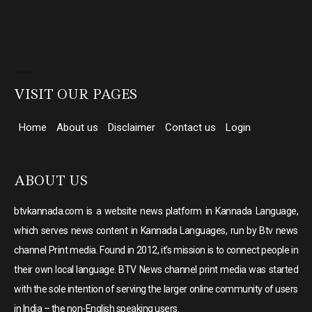
Direct Selling companies in India
top 10 elevator companies in india
VISIT OUR PAGES
Home
About us
Disclaimer
Contact us
Login
ABOUT US
btvkannada.com is a website news platform in Kannada Language,
which serves news content in Kannada Languages, run by Btv news
channel Print media. Found in 2012, it’s mission is to connect people in
their own local language. BTV News channel print media was started
with the sole intention of serving the larger online community of users
in India – the non-English speaking users.