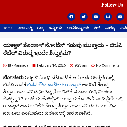
Follow Us
Home
ತಾಜಾ ಸುದ್ದಿ
ರಾಜ್ಯ
ರಾಷ್ಟ್ರೀಯ
ಅಂತರರಾಷ್ಟ್ರೀಯ
ಕ್ರೀಡೆ
ವಾಣಿಜ್ಯ
ಮನೋ
ಯತ್ನಾಳ್‌ ಶೋಕಾಸ್ ನೋಟಿಸ್ ಗಡುವು ಮುಕ್ತಾಯ – ಬಿಜೆಪಿ
ರೆಬೆಲ್ ವಿರುದ್ಧ ಇಂದೇ ಶಿಸ್ತುಕ್ರಮ?
Btv Kannada
February 14, 2025
9:23 am
No Comments
ಬೆಂಗಳೂರು :
ಪಕ್ಷ ವಿರೋಧಿ ಚಟುವಟಿಕೆ ಆರೋಪದ ಹಿನ್ನಲೆಯಲ್ಲಿ
ಬಿಜೆಪಿ ಶಾಸಕ
ಬಸನಗೌಡ ಪಾಟೀಲ್‌ ಯತ್ನಾಳ್‌
ಅವರಿಗೆ ಕೇಂದ್ರ
ಶಿಸ್ತುಪಾಲನಾ ಸಮಿತಿ ನೀಡಿದ್ದ ನೋಟಿಸ್‌ಗೆ ಸಮಜಾಯಿಷಿ ನೀಡಲು
ಕೊಟ್ಟಿದ್ದ 72 ಗಂಟೆಯ ಡೆಡ್​ಲೈನ್​ ಮುಕ್ತಾಯಗೊಂಡಿದೆ. ಈ ಹಿನ್ನೆಲೆಯಲ್ಲಿ
ಯತ್ನಾಳ್‌ ಹಾಗೂ ಬಿಜೆಪಿ ಕೇಂದ್ರ ಶಿಸ್ತುಪಾಲನಾ ಸಮಿತಿಯ ಮುಂದಿನ
ನಡೆ ಏನು ಎಂಬುವುದು ಕುತೂಹಲಕ್ಕೆ ಕಾರಣವಾಗಿದೆ.