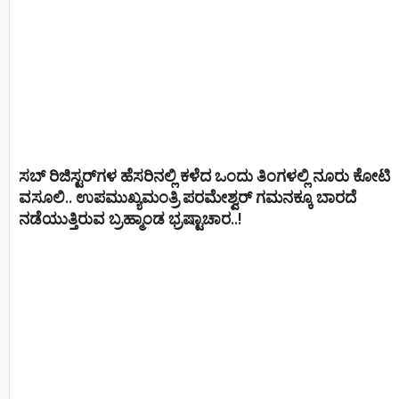
ಸಬ್ ರಿಜಿಸ್ಟರ್​ಗಳ ಹೆಸರಿನಲ್ಲಿ ಕಳೆದ ಒಂದು ತಿಂಗಳಲ್ಲಿ ನೂರು ಕೋಟಿ
ವಸೂಲಿ.. ಉಪಮುಖ್ಯಮಂತ್ರಿ ಪರಮೇಶ್ವರ್​ ಗಮನಕ್ಕೂ ಬಾರದೆ
ನಡೆಯುತ್ತಿರುವ ಬ್ರಹ್ಮಾಂಡ ಭ್ರಷ್ಟಾಚಾರ..!