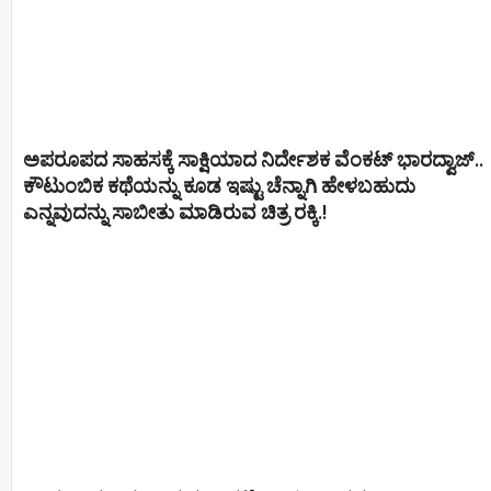
ಅಪರೂಪದ ಸಾಹಸಕ್ಕೆ ಸಾಕ್ಷಿಯಾದ ನಿರ್ದೇಶಕ ವೆಂಕಟ್ ಭಾರದ್ವಾಜ್..
ಕೌಟುಂಬಿಕ ಕಥೆಯನ್ನು ಕೂಡ ಇಷ್ಟು ಚೆನ್ನಾಗಿ ಹೇಳಬಹುದು
ಎನ್ನವುದನ್ನು ಸಾಬೀತು ಮಾಡಿರುವ ಚಿತ್ರ ರಕ್ಕಿ.!