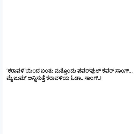
‘ಕರಾವಳಿ’ಯಿಂದ ಬಂತು ಮತ್ತೊಂದು ಪವರ್‌ಫುಲ್ ಕವರ್ ಸಾಂಗ್…
ಮೈ ಜುಮ್ ಅನ್ನಿಸುತ್ತೆ ಕರಾವಳಿಯ ಓಡಾ.. ಸಾಂಗ್‌..!