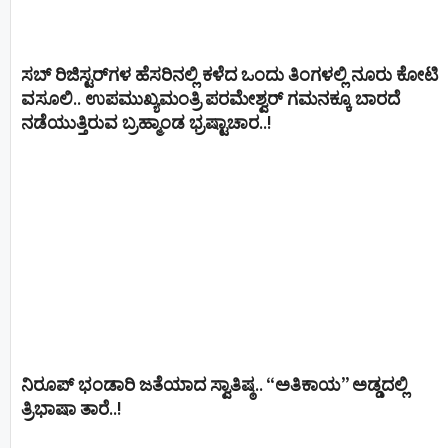
ಸಬ್ ರಿಜಿಸ್ಟರ್​ಗಳ ಹೆಸರಿನಲ್ಲಿ ಕಳೆದ ಒಂದು ತಿಂಗಳಲ್ಲಿ ನೂರು ಕೋಟಿ
ವಸೂಲಿ.. ಉಪಮುಖ್ಯಮಂತ್ರಿ ಪರಮೇಶ್ವರ್​ ಗಮನಕ್ಕೂ ಬಾರದೆ
ನಡೆಯುತ್ತಿರುವ ಬ್ರಹ್ಮಾಂಡ ಭ್ರಷ್ಟಾಚಾರ..!
ನಿರೂಪ್ ಭಂಡಾರಿ ಜತೆಯಾದ ಸ್ವಾತಿಷ್ಠ.. “ಅತಿಕಾಯ” ಅಡ್ಡದಲ್ಲಿ
ತ್ರಿಭಾಷಾ ತಾರೆ..!