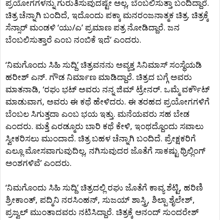
ಪ್ರಯೋಗಗಳನ್ನು ಗುರುತಿಸುವುದಷ್ಟೇ ಅಲ್ಲ, ಬೆಂಬಲಿಸುತ್ತಾ ಬಂದಿದ್ದಾರೆ.
ಚಿತ್ರ ಚೆನ್ನಾಗಿ ಬಂದಿದೆ, ಇದೊಂದು ಪಕ್ಕಾ ಮನರಂಜನಾತ್ಮಕ ಚಿತ್ರ. ಚಿತ್ರಕ್ಕೆ
ಸೆನ್ಸಾರ್ ಮಂಡಳಿ ‘ಯು/ಎ’ ಪ್ರಮಾಣ ಪತ್ರ ನೋಡಿದ್ದಾರೆ. ಜನ
ಬೆಂಬಲಿಸುತ್ತಾರೆ ಎಂಬ ನಂಬಿಕೆ ಇದೆ’ ಎಂದರು.
‘ನಿಮಗೊಂದು ಸಿಹಿ ಸುದ್ದಿ’ ಚಿತ್ರವನನು ಅವ್ಯಕ್ತ ಸಿನಿಮಾಸ್ ಸಂಸ್ಥೆಯಡಿ
ಹರೀಶ್ ಎನ್. ಗೌಡ ನಿರ್ಮಾಣ ಮಾಡಿದ್ದಾರೆ. ಚಿತ್ರದ ಬಗ್ಗೆ ಅವರು
ಮಾತನಾಡಿ, ‘ರಘು ಭಟ್‍ ಅವರು ನನ್ನ ಜಿಮ್‍ ಟ್ರೇನರ್. ಒಮ್ಮೆ ವರ್ಕೌಟ್
ಮಾಡುವಾಗ, ಅವರು ಈ ಕಥೆ ಹೇಳಿದರು. ಈ ತರಹದ ಪ್ರಯೋಗಗಳಿಗೆ
ಬೆಂಬಲ ಸಿಗುತ್ತದಾ ಎಂಬ ಭಯ ಇತ್ತು. ಮನೆಯವರು ಸಹ ಬೇಡ
ಎಂದರು. ಮತ್ತೆ ಎರಡ್ಮೂರು ಬಾರಿ ಕಥೆ ಕೇಳಿ, ಇಂಥದ್ದೊಂದು ಸವಾಲು
ಸ್ವೀಕರಿಸಲು ಮುಂದಾದೆ. ಚಿತ್ರ ಬಹಳ ಚೆನ್ನಾಗಿ ಬಂದಿದೆ. ಪ್ರೇಕ್ಷಕರಿಗೆ
ಎಲ್ಲೂ ಮೋಸವಾಗುವುದಿಲ್ಲ, ನಗಿಸುವುದರ ಜೊತೆಗೆ ಸಾಕಷ್ಟು ಥ್ರಿಲ್ಲಿಂಗ್‍
ಅಂಶಗಳಿವೆ’ ಎಂದರು.
‘ನಿಮಗೊಂದು ಸಿಹಿ ಸುದ್ದಿ’ ಚಿತ್ರದಲ್ಲಿ ರಘು ಜೊತೆಗೆ ಕಾವ್ಯ ಶೆಟ್ಟಿ, ಹರಿಣಿ
ಶ್ರೀಕಾಂತ್, ಪದ್ಮಿನಿ ನರಸಿಂಹನ್, ಸುಜಯ್ ಶಾಸ್ತ್ರಿ, ಶಿಲ್ಪಾ ಶೈಲೇಶ್,
ಪ್ರಜ್ವಲ್ ಮುಂತಾದವರು ನಟಿಸಿದ್ದಾರೆ. ಚಿತ್ರಕ್ಕೆ ಆನಂದ್ ಸುಂದರೇಶ್‍