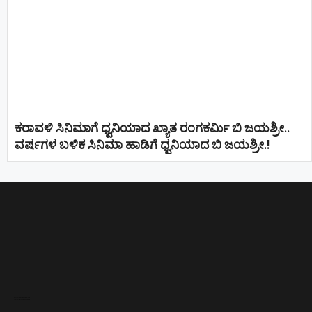
ಕರಾವಳಿ ಸಿನಿಮಾಗೆ ಧ್ವನಿಯಾದ ಖ್ಯಾತ ರಂಗಕರ್ಮಿ ಬಿ ಜಯಶ್ರೀ..
ವರ್ಷಗಳ ಬಳಿಕ ಸಿನಿಮಾ ಹಾಡಿಗೆ ಧ್ವನಿಯಾದ ಬಿ ಜಯಶ್ರೀ.!
Direct Selling companies in India
top 10 elevator companies in india