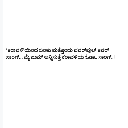
‘ಕರಾವಳಿ’ಯಿಂದ ಬಂತು ಮತ್ತೊಂದು ಪವರ್‌ಫುಲ್ ಕವರ್
ಸಾಂಗ್… ಮೈ ಜುಮ್ ಅನ್ನಿಸುತ್ತೆ ಕರಾವಳಿಯ ಓಡಾ.. ಸಾಂಗ್‌..!