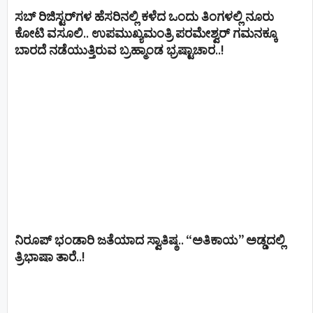
ಸಬ್ ರಿಜಿಸ್ಟರ್​ಗಳ ಹೆಸರಿನಲ್ಲಿ ಕಳೆದ ಒಂದು ತಿಂಗಳಲ್ಲಿ ನೂರು
ಕೋಟಿ ವಸೂಲಿ.. ಉಪಮುಖ್ಯಮಂತ್ರಿ ಪರಮೇಶ್ವರ್​ ಗಮನಕ್ಕೂ
ಬಾರದೆ ನಡೆಯುತ್ತಿರುವ ಬ್ರಹ್ಮಾಂಡ ಭ್ರಷ್ಟಾಚಾರ..!
ನಿರೂಪ್ ಭಂಡಾರಿ ಜತೆಯಾದ ಸ್ವಾತಿಷ್ಠ.. “ಅತಿಕಾಯ” ಅಡ್ಡದಲ್ಲಿ
ತ್ರಿಭಾಷಾ ತಾರೆ..!