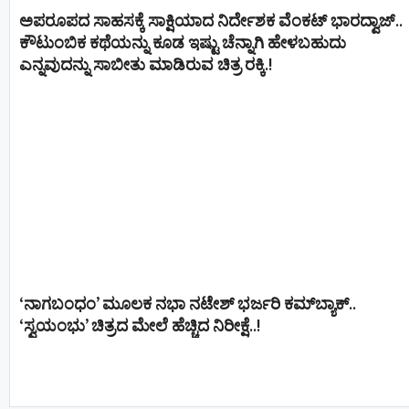
ಅಪರೂಪದ ಸಾಹಸಕ್ಕೆ ಸಾಕ್ಷಿಯಾದ ನಿರ್ದೇಶಕ ವೆಂಕಟ್ ಭಾರದ್ವಾಜ್..
ಕೌಟುಂಬಿಕ ಕಥೆಯನ್ನು ಕೂಡ ಇಷ್ಟು ಚೆನ್ನಾಗಿ ಹೇಳಬಹುದು
ಎನ್ನವುದನ್ನು ಸಾಬೀತು ಮಾಡಿರುವ ಚಿತ್ರ ರಕ್ಕಿ.!
‘ನಾಗಬಂಧಂ’ ಮೂಲಕ ನಭಾ ನಟೇಶ್ ಭರ್ಜರಿ ಕಮ್‌ಬ್ಯಾಕ್..
‘ಸ್ವಯಂಭು’ ಚಿತ್ರದ ಮೇಲೆ ಹೆಚ್ಚಿದ ನಿರೀಕ್ಷೆ..!