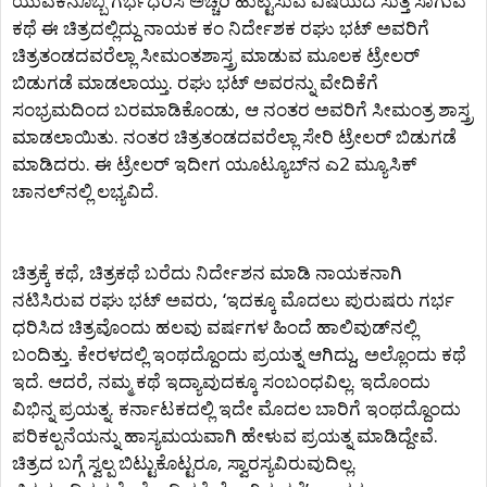
ಯುವಕನೊಬ್ಬ ಗರ್ಭಧರಿಸಿ‌ ಅಚ್ಚರಿ ಹುಟ್ಟಿಸುವ ವಿಷಯದ ಸುತ್ತ ಸಾಗುವ
ಕಥೆ ಈ ಚಿತ್ರದಲ್ಲಿದ್ದು ನಾಯಕ ಕಂ ನಿರ್ದೇಶಕ ರಘು ಭಟ್‍ ಅವರಿಗೆ
ಚಿತ್ರತಂಡದವರೆಲ್ಲಾ ಸೀಮಂತಶಾಸ್ತ್ರ ಮಾಡುವ ಮೂಲಕ ಟ್ರೇಲರ್
ಬಿಡುಗಡೆ ಮಾಡಲಾಯ್ತು. ರಘು ಭಟ್‍ ಅವರನ್ನು ವೇದಿಕೆಗೆ
ಸಂಭ್ರಮದಿಂದ ಬರಮಾಡಿಕೊಂಡು, ಆ ನಂತರ ಅವರಿಗೆ ಸೀಮಂತ್ರ ಶಾಸ್ತ್ರ
ಮಾಡಲಾಯಿತು. ನಂತರ ಚಿತ್ರತಂಡದವರೆಲ್ಲಾ ಸೇರಿ ಟ್ರೇಲರ್ ಬಿಡುಗಡೆ
ಮಾಡಿದರು. ಈ ಟ್ರೇಲರ್ ಇದೀಗ ಯೂಟ್ಯೂಬ್‍ನ ಎ2 ಮ್ಯೂಸಿಕ್‍
ಚಾನಲ್‍ನಲ್ಲಿ ಲಭ್ಯವಿದೆ.
ಚಿತ್ರಕ್ಕೆ ಕಥೆ, ಚಿತ್ರಕಥೆ ಬರೆದು ನಿರ್ದೇಶನ ಮಾಡಿ ನಾಯಕನಾಗಿ
ನಟಿಸಿರುವ ರಘು ಭಟ್‍ ಅವರು, ‘ಇದಕ್ಕೂ ಮೊದಲು ಪುರುಷರು ಗರ್ಭ
ಧರಿಸಿದ ಚಿತ್ರವೊಂದು ಹಲವು ವರ್ಷಗಳ ಹಿಂದೆ ಹಾಲಿವುಡ್‍ನಲ್ಲಿ
ಬಂದಿತ್ತು. ಕೇರಳದಲ್ಲಿ ಇಂಥದ್ದೊಂದು ಪ್ರಯತ್ನ ಆಗಿದ್ದು, ಅಲ್ಲೊಂದು ಕಥೆ
ಇದೆ. ಆದರೆ, ನಮ್ಮ ಕಥೆ ಇದ್ಯಾವುದಕ್ಕೂ ಸಂಬಂಧವಿಲ್ಲ. ಇದೊಂದು
ವಿಭಿನ್ನ ಪ್ರಯತ್ನ. ಕರ್ನಾಟಕದಲ್ಲಿ ಇದೇ ಮೊದಲ ಬಾರಿಗೆ ಇಂಥದ್ದೊಂದು
ಪರಿಕಲ್ಪನೆಯನ್ನು ಹಾಸ್ಯಮಯವಾಗಿ ಹೇಳುವ ಪ್ರಯತ್ನ ಮಾಡಿದ್ದೇವೆ.
ಚಿತ್ರದ ಬಗ್ಗೆ ಸ್ವಲ್ಪ ಬಿಟ್ಟುಕೊಟ್ಟರೂ, ಸ್ವಾರಸ್ಯವಿರುವುದಿಲ್ಲ.