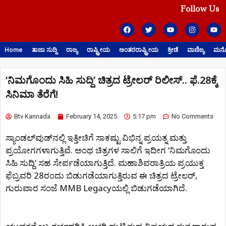
Follow Us
Home
ತಾಜಾ ಸುದ್ದಿ
ರಾಜ್ಯ
ರಾಷ್ಟ್ರೀಯ
ಅಂತರರಾಷ್ಟ್ರೀಯ
ಕ್ರೀಡೆ
ವಾಣಿಜ್ಯ
ಮನೋ
‘ನಿಮಗೊಂದು ಸಿಹಿ ಸುದ್ದಿ’ ಚಿತ್ರದ ಟ್ರೇಲರ್ ರಿಲೀಸ್.. ಫೆ.28ಕ್ಕೆ
ಸಿನಿಮಾ ತೆರೆಗೆ!
Btv Kannada
February 14, 2025
5:17 pm
No Comments
ಸ್ಯಾಂಡಲ್​​ವುಡ್​​ನಲ್ಲಿ ಇತ್ತೀಚಿಗೆ ಸಾಕಷ್ಟು ವಿಭಿನ್ನ ಪ್ರಯತ್ನ ಮತ್ತು
ಪ್ರಯೋಗಗಳಾಗುತ್ತಿವೆ. ಅಂಥ ಚಿತ್ರಗಳ ಸಾಲಿಗೆ ಇದೀಗ ‘ನಿಮಗೊಂದು
ಸಿಹಿ ಸುದ್ದಿ’ ಸಹ ಸೇರ್ಪಡೆಯಾಗುತ್ತಿದೆ. ಮಹಾಶಿವರಾತ್ರಿಯ ಪ್ರಯುಕ್ತ
ಫೆಬ್ರವರಿ 28ರಂದು ಬಿಡುಗಡೆಯಾಗುತ್ತಿರುವ ಈ ಚಿತ್ರದ ಟ್ರೇಲರ್,
ಗುರುವಾರ ಸಂಜೆ MMB Legacyಯಲ್ಲಿ ಬಿಡುಗಡೆಯಾಗಿದೆ.