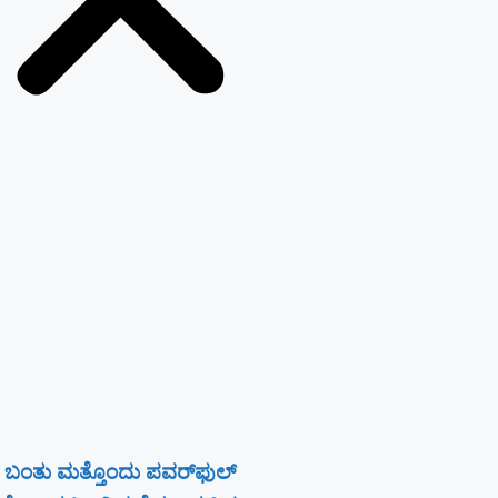
 ಬಂತು ಮತ್ತೊಂದು ಪವರ್‌ಫುಲ್