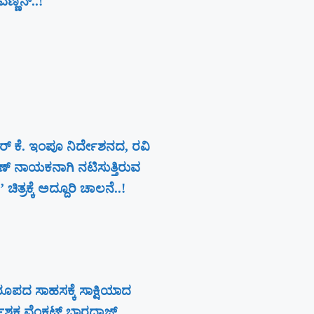
ಣನ್​​..!
ರ್ ಕೆ. ಇಂಪೂ ನಿರ್ದೇಶನದ, ರವಿ
ಾಣ್‍ ನಾಯಕನಾಗಿ ನಟಿಸುತ್ತಿರುವ
’ ಚಿತ್ರಕ್ಕೆ ಅದ್ದೂರಿ ಚಾಲನೆ..!
ಪದ ಸಾಹಸಕ್ಕೆ ಸಾಕ್ಷಿಯಾದ
ದೇಶಕ ವೆಂಕಟ್ ಭಾರದ್ವಾಜ್..