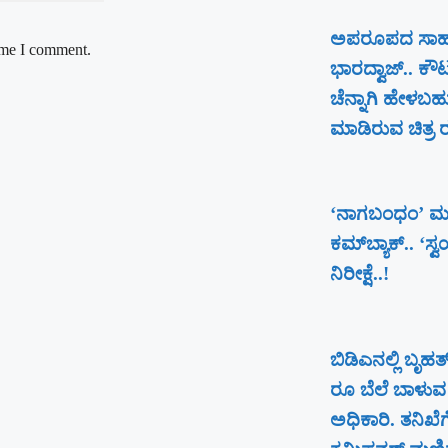
ಅಪರೂಪದ ಸಾಹಸಕ್
time I comment.
ಭಾರದ್ವಾಜ್.. ಕೌ
ಚೆನ್ನಾಗಿ ಹೇಳಬಹ
ಮಾಡಿರುವ ಚಿತ್ರ ರಕ್
‘ನಾಗಬಂಧಂ’ ಮ
ಕಮ್‌ಬ್ಯಾಕ್.. ‘ಸ್
ನಿರೀಕ್ಷೆ..!
ಬಿಡಿಎನಲ್ಲಿ ಬೃ
ರೂ ಬೆಲೆ ಬಾಳುವ 
ಅಧಿಕಾರಿ. ತನಿಖೆ