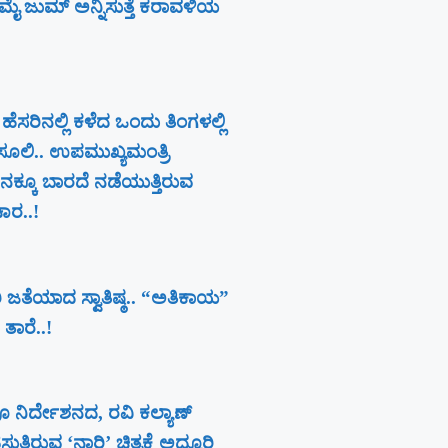
ೈ ಜುಮ್ ಅನ್ನಿಸುತ್ತೆ ಕರಾವಳಿಯ
 ಹೆಸರಿನಲ್ಲಿ ಕಳೆದ ಒಂದು ತಿಂಗಳಲ್ಲಿ
ೂಲಿ.. ಉಪಮುಖ್ಯಮಂತ್ರಿ
ಕ್ಕೂ ಬಾರದೆ ನಡೆಯುತ್ತಿರುವ
ಚಾರ..!
 ಜತೆಯಾದ ಸ್ವಾತಿಷ್ಠ.. “ಅತಿಕಾಯ”
 ತಾರೆ..!
ೂ ನಿರ್ದೇಶನದ, ರವಿ ಕಲ್ಯಾಣ್‍
ತಿರುವ ‘ನಾರಿ’ ಚಿತ್ರಕ್ಕೆ ಅದ್ದೂರಿ