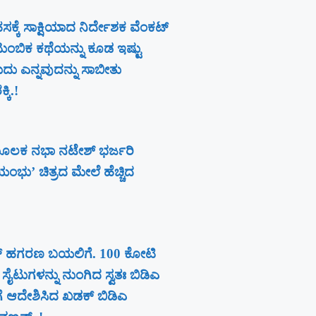
ಕೆ ಸಾಕ್ಷಿಯಾದ ನಿರ್ದೇಶಕ ವೆಂಕಟ್
ಟುಂಬಿಕ ಕಥೆಯನ್ನು ಕೂಡ ಇಷ್ಟು
ುದು ಎನ್ನವುದನ್ನು ಸಾಬೀತು
ಕಿ.!
ೂಲಕ ನಭಾ ನಟೇಶ್ ಭರ್ಜರಿ
ವಯಂಭು’ ಚಿತ್ರದ ಮೇಲೆ ಹೆಚ್ಚಿದ
ಹತ್ ಹಗರಣ ಬಯಲಿಗೆ. 100 ಕೋಟಿ
ಸೈಟುಗಳನ್ನು ನುಂಗಿದ ಸ್ವತಃ ಬಿಡಿಎ
ಗೆ ಆದೇಶಿಸಿದ ಖಡಕ್ ಬಿಡಿಎ