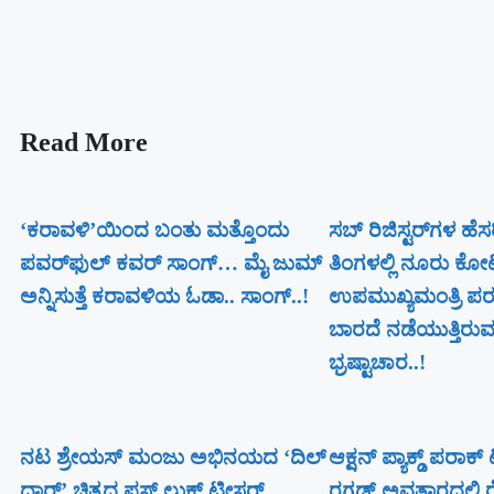
Read More
‘ಕರಾವಳಿ’ಯಿಂದ ಬಂತು ಮತ್ತೊಂದು
ಸಬ್ ರಿಜಿಸ್ಟರ್​ಗಳ ಹೆ
ಪವರ್‌ಫುಲ್ ಕವರ್ ಸಾಂಗ್… ಮೈ ಜುಮ್
ತಿಂಗಳಲ್ಲಿ ನೂರು ಕೋ
ಅನ್ನಿಸುತ್ತೆ ಕರಾವಳಿಯ ಓಡಾ.. ಸಾಂಗ್‌..!
ಉಪಮುಖ್ಯಮಂತ್ರಿ ಪರಮ
ಬಾರದೆ ನಡೆಯುತ್ತಿರುವ 
ಭ್ರಷ್ಟಾಚಾರ..!
ನಟ ಶ್ರೇಯಸ್ ಮಂಜು ಅಭಿನಯದ ‘ದಿಲ್
ಆಕ್ಷನ್ ಪ್ಯಾಕ್ಡ್ ಪರಾಕ
ದಾರ್’ ಚಿತ್ರದ ಫಸ್ಟ್ ಲುಕ್ ಟೀಸರ್
ರಗಡ್ ಅವತಾರದಲ್ಲಿ ರ