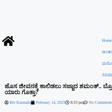
Home
ಅಂತರರ
ಮನೋ
ಸಿನಿಮ
ಹೊಸ ಜೀವನಕ್ಕೆ ಕಾಲಿಡಲು ಸಜ್ಜಾದ ಶಮಂತ್.. ಬ್
ಯಾರು ಗೊತ್ತಾ?
Btv Kannada
February 14, 2025
8:33 pm
No Comments