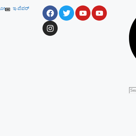
ಯೋ
ಇ-ಪೆಪರ್