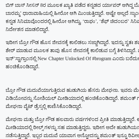
ಬಿಗ್ ಬಾಸ್ ಸೀಸನ್ 8ರ ಮೂಲಕ ಖ್ಯಾತಿ ಪಡೆದ ಕನ್ನಡದ ರ್ಯಾಪರ್ ಆಗಿದ್ದ 
ಬಾರಮ್ಮ’ ಧಾರಾವಾಹಿಯಲ್ಲಿ ಹೀರೋ ಆಗಿ ಮಿಂಚುತ್ತಿದ್ದಾರೆ. ಅಷ್ಟೇ ಅಲ್ಲದೆ ಸ್
ಕನ್ನಡ ಸಿನಿಮಾವೊಂದರಲ್ಲಿ ಹೀರೋ ಆಗಿದ್ದು, ‘ರಾಘು’, ‘ಶೆಫ್ ಚಿದಂಬರ’ ಸಿನ
ನಿರ್ದೇಶನ ಮಾಡಲಿದ್ದಾರೆ.
ಇದೀಗ ಬ್ರೋ ಗೌಡ ಹೊಸ ಜೀವನಕ್ಕೆ ಕಾಲಿಡಲು ಸಜ್ಜಾಗಿದ್ದಾರೆ. ಇದನ್ನು ಸ್
ಶೇರ್ ಮಾಡುವ ಮೂಲಕ ತಾವು ಹೊಸ ಜೀವನಕ್ಕೆ ಕಾಲಿಡುವ ಬಗ್ಗೆ ತಿಳಿಸಿದ್ದಾರೆ.
ಇನ್’ಸ್ಟಾಗ್ರಾಂನಲ್ಲಿ New Chapter Unlocked Of #brogram ಎಂದು 
ಹಂಚಿಕೊಂಡಿದ್ದಾರೆ.
ಬ್ರೋ ಗೌಡ ಮದುವೆಯಾಗುತ್ತಿರುವ ಹುಡುಗಿಯ ಹೆಸರು ಮೇಘನಾ. ಇವರು ಮೇಕಪ್ ಆ
ವಿಡಿಯೋವನ್ನು ಸೋಶಿಯಲ್ ಮೀಡಿಯಾದಲ್ಲಿ ಹಂಚಿಕೊಂಡಿದ್ದಾರೆ. ಶಮಂತ್ ಗೌಡ, 
ಮೇಘನಾ ವೈಟ್ ಡ್ರೆಸ್ಸಲ್ಲಿ ಕಾಣಿಸಿಕೊಂಡಿದ್ದಾರೆ.
ಮೇಘನಾ ಮತ್ತು ಬ್ರೋ ಗೌಡ ಹಲವಾರು ವರ್ಷಗಳಿಂದ ಪ್ರೀತಿ ಮಾಡುತ್ತಿದ್ದಾ
ಮೀಡಿಯಾದಲ್ಲಿ ರೀಲ್ಸ್ ಗಳನ್ನು ಸಹ ಮಾಡುತ್ತಿದ್ದರು. ಇದೀಗ ಅದೇ ಹುಡುಗಿಯನ್
ನಡೆಸುತ್ತಿದ್ದಾರೆ. ಇಬ್ಬರ ಮದುವೆ ಯಾವಾಗ ಅನ್ನೋದನ್ನು ಶಮಂತ್ ಇನ್ನೂ ರಿವೀಲ