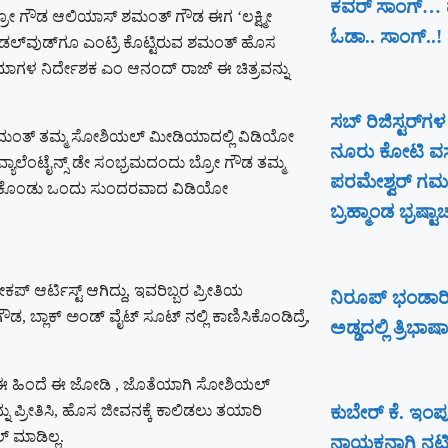
ಕವರ್ ಸಾಂಗ್… ಮ
ಬ್ರೋ ಗೌಡ ಆಲಿಯಾಸ್ ಶಮಂತ್ ಗೌಡ ಈಗ ‘ಲಕ್ಷ್ಮೀ
ಓಡಾ.. ಸಾಂಗ್‌..!
ಯಾಂಡಲ್​ವುಡ್​​ಗೂ ಎಂಟ್ರಿ ಕೊಟ್ಟಿರುವ ಶಮಂತ್ ಹೊಸ
ಿಮಾಗಳ ನಿರ್ದೇಶಕ ಎಂ ಆನಂದ್ ರಾಜ್ ಈ ಚಿತ್ರವನ್ನು
ಸಬ್ ರಿಜಿಸ್ಟರ್​ಗಳ
ವತಃ ಶಮಂತ್ ತಮ್ಮ ಸೋಶಿಯಲ್ ಮೀಡಿಯಾದಲ್ಲಿ ವಿಡಿಯೋ
ನೂರು ಕೋಟಿ ವಸ
 ವ್ಯಾಲೆಂಟೈನ್ಸ್ ಡೇ ಸಂಭ್ರಮದಂದು ಬ್ರೋ ಗೌಡ ತಮ್ಮ
ಪರಮೇಶ್ವರ್​ ಗಮನ
ಬರೆದುಕೊಂಡು ಒಂದು ಸುಂದರವಾದ ವಿಡಿಯೋ
ಬ್ರಹ್ಮಾಂಡ ಭ್ರಷ್ಟಾ
ರ್ಟಿಸ್ಟ್ ಆಗಿದ್ದು, ಇವರಿಬ್ಬರ ಪ್ರೀತಿಯ
ನಿರೂಪ್ ಭಂಡಾರಿ
ಬ್ಲಾಕ್ ಅಂಡ್ ವೈಟ್ ಸೂಟ್ ನಲ್ಲಿ ಕಾಣಿಸಿಕೊಂಡಿದ್ರೆ,
ಅಡ್ಡದಲ್ಲಿ ತ್ರಿಭಾಷಾ
ರೆ. ಈ ಹಿಂದೆ ಈ ಜೋಡಿ , ಜೊತೆಯಾಗಿ ಸೋಶಿಯಲ್
ನು ಪ್ರೀತಿಸಿ, ಹೊಸ ಜೀವನಕ್ಕೆ ಕಾಲಿಡಲು ತಯಾರಿ
ಕುಬೇರ್ ಕೆ. ಇಂಪ
್ ಮಾಡಿಲ್ಲ.
ನಾಯಕನಾಗಿ ನಟಿಸುತ್