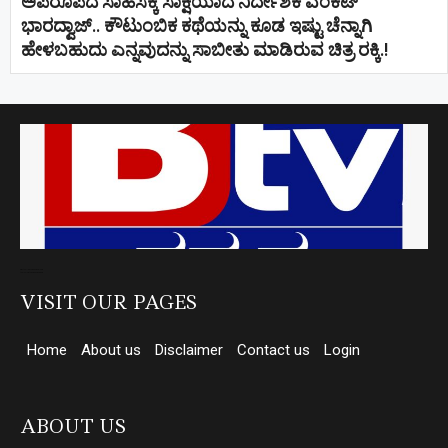
ಅಪರೂಪದ ಸಾಹಸಕ್ಕೆ ಸಾಕ್ಷಿಯಾದ ನಿರ್ದೇಶಕ ವೆಂಕಟ್
ಭಾರದ್ವಾಜ್.. ಕೌಟುಂಬಿಕ ಕಥೆಯನ್ನು ಕೂಡ ಇಷ್ಟು ಚೆನ್ನಾಗಿ
ಹೇಳಬಹುದು ಎನ್ನವುದನ್ನು ಸಾಬೀತು ಮಾಡಿರುವ ಚಿತ್ರ ರಕ್ಕಿ.!
Direct Selling companies in India
top 10 elevator companies in india
VISIT OUR PAGES
Home
About us
Disclaimer
Contact us
Login
ABOUT US