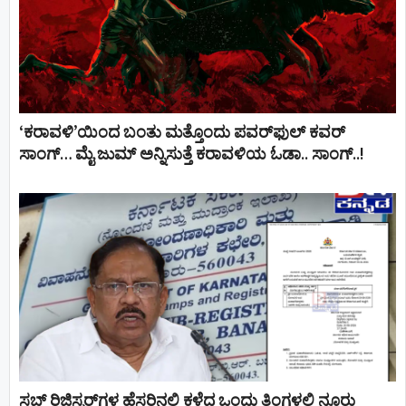
‘ಕರಾವಳಿ’ಯಿಂದ ಬಂತು ಮತ್ತೊಂದು ಪವರ್‌ಫುಲ್ ಕವರ್
ಸಾಂಗ್… ಮೈ ಜುಮ್ ಅನ್ನಿಸುತ್ತೆ ಕರಾವಳಿಯ ಓಡಾ.. ಸಾಂಗ್‌..!
ಸಬ್ ರಿಜಿಸ್ಟರ್​ಗಳ ಹೆಸರಿನಲ್ಲಿ ಕಳೆದ ಒಂದು ತಿಂಗಳಲ್ಲಿ ನೂರು