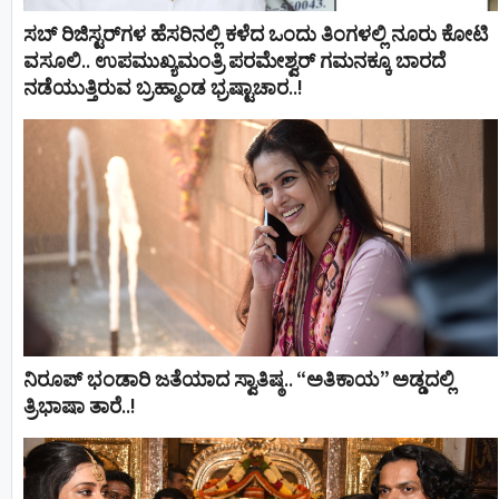
ಸಬ್ ರಿಜಿಸ್ಟರ್​ಗಳ ಹೆಸರಿನಲ್ಲಿ ಕಳೆದ ಒಂದು ತಿಂಗಳಲ್ಲಿ ನೂರು ಕೋಟಿ
ವಸೂಲಿ.. ಉಪಮುಖ್ಯಮಂತ್ರಿ ಪರಮೇಶ್ವರ್​ ಗಮನಕ್ಕೂ ಬಾರದೆ
ನಡೆಯುತ್ತಿರುವ ಬ್ರಹ್ಮಾಂಡ ಭ್ರಷ್ಟಾಚಾರ..!
ನಿರೂಪ್ ಭಂಡಾರಿ ಜತೆಯಾದ ಸ್ವಾತಿಷ್ಠ.. “ಅತಿಕಾಯ” ಅಡ್ಡದಲ್ಲಿ
ತ್ರಿಭಾಷಾ ತಾರೆ..!