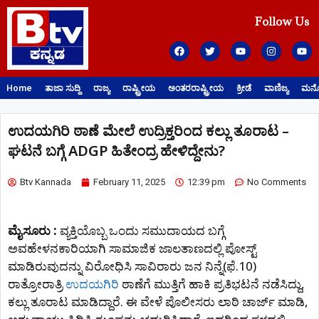
Follow Us
Home
ತಾಜಾ ಸುದ್ದಿ
ರಾಜ್ಯ
ರಾಷ್ಟ್ರೀಯ
ಅಂತರರಾಷ್ಟ್ರೀಯ
ಕ್ರೀಡೆ
ವಾಣಿಜ್ಯ
ಮನೋ
ಉದಯಗಿರಿ ಠಾಣೆ ಮೇಲೆ ಉದ್ರಿಕ್ತರಿಂದ ಕಲ್ಲು ತೂರಾಟ –
ಘಟನೆ ಬಗ್ಗೆ ADGP ಹಿತೇಂದ್ರ ಹೇಳಿದ್ದೇನು?
Btv Kannada
February 11, 2025
12:39 pm
No Comments
ಮೈಸೂರು :
ವ್ಯಕ್ತಿಯೊಬ್ಬ ಒಂದು ಸಮುದಾಯದ ಬಗ್ಗೆ
ಅವಹೇಳನಕಾರಿಯಾಗಿ ಸಾಮಾಜಿಕ ಜಾಲತಾಣದಲ್ಲಿ ಪೋಸ್ಟ್‌
ಮಾಡಿರುವುದನ್ನು ವಿರೋಧಿಸಿ ಸಾವಿರಾರು ಜನ ನಿನ್ನೆ(ಫೆ.10)
ರಾತ್ರೋರಾತ್ರಿ
ಉದಯಗಿರಿ
ಠಾಣೆಗೆ ಮುತ್ತಿಗೆ ಹಾಕಿ ಪ್ರತಿಭಟನೆ ನಡೆಸಿದ್ದು,
ಕಲ್ಲು ತೂರಾಟ ಮಾಡಿದ್ದಾರೆ. ಈ ವೇಳೆ ಪೊಲೀಸರು ಲಾಠಿ ಚಾರ್ಜ್ ಮಾಡಿ,