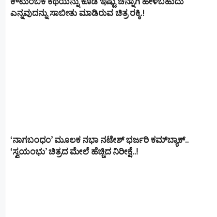
ಕೌಟುಂಬಿಕ ಕಥೆಯನ್ನು ಕೂಡ ಇಷ್ಟು ಚೆನ್ನಾಗಿ ಹೇಳಬಹುದು
ಎನ್ನವುದನ್ನು ಸಾಬೀತು ಮಾಡಿರುವ ಚಿತ್ರ ರಕ್ಕಿ.!
‘ನಾಗಬಂಧಂ’ ಮೂಲಕ ನಭಾ ನಟೇಶ್ ಭರ್ಜರಿ ಕಮ್‌ಬ್ಯಾಕ್..
‘ಸ್ವಯಂಭು’ ಚಿತ್ರದ ಮೇಲೆ ಹೆಚ್ಚಿದ ನಿರೀಕ್ಷೆ..!