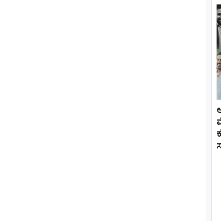
ಅ
ವ
ಕ
ಸ