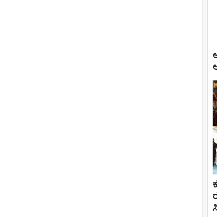
ಆ
ಅ
ಕ
ರ
ಸ