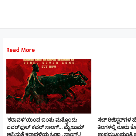
Read More
‘ಕರಾವಳಿ’ಯಿಂದ ಬಂತು ಮತ್ತೊಂದು
ಸಬ್ ರಿಜಿಸ್ಟರ್​ಗಳ 
ಪವರ್‌ಫುಲ್ ಕವರ್ ಸಾಂಗ್… ಮೈ ಜುಮ್
ತಿಂಗಳಲ್ಲಿ ನೂರು ಕ
ಅನ್ನಿಸುತ್ತೆ ಕರಾವಳಿಯ ಓಡಾ.. ಸಾಂಗ್‌..!
ಉಪಮುಖ್ಯಮಂತ್ರಿ ಪ