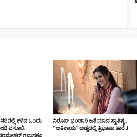
ಖ
ಹೆಸರಿನಲ್ಲಿ ಕಳೆದ ಒಂದು
ನಿರೂಪ್ ಭಂಡಾರಿ ಜತೆಯಾದ ಸ್ವಾತಿಷ್ಠ..
ೋಟಿ ವಸೂಲಿ..
“ಅತಿಕಾಯ” ಅಡ್ಡದಲ್ಲಿ ತ್ರಿಭಾಷಾ ತಾರೆ..!
ರಮೇಶ್ವರ್​ ಗಮನಕ್ಕೂ