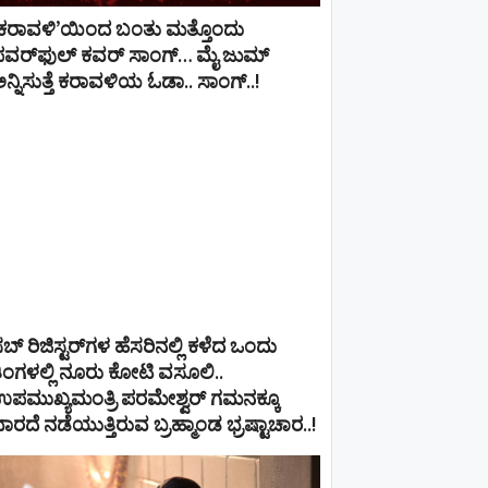
‘ಕರಾವಳಿ’ಯಿಂದ ಬಂತು ಮತ್ತೊಂದು
ಪವರ್‌ಫುಲ್ ಕವರ್ ಸಾಂಗ್… ಮೈ ಜುಮ್
ನ್ನಿಸುತ್ತೆ ಕರಾವಳಿಯ ಓಡಾ.. ಸಾಂಗ್‌..!
ಬ್ ರಿಜಿಸ್ಟರ್​ಗಳ ಹೆಸರಿನಲ್ಲಿ ಕಳೆದ ಒಂದು
ಿಂಗಳಲ್ಲಿ ನೂರು ಕೋಟಿ ವಸೂಲಿ..
ಪಮುಖ್ಯಮಂತ್ರಿ ಪರಮೇಶ್ವರ್​ ಗಮನಕ್ಕೂ
ಾರದೆ ನಡೆಯುತ್ತಿರುವ ಬ್ರಹ್ಮಾಂಡ ಭ್ರಷ್ಟಾಚಾರ..!