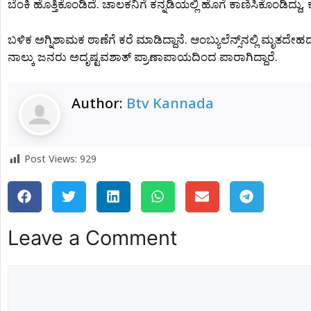
ಬೆಂಕಿ ಹೊತ್ತಿಕೊಂಡಿದೆ. ಚಾಲಕನಿಗೆ ಕನ್ನಡಿಯಲ್ಲಿ ಹೊಗೆ ಕಾಣಿಸಿಕೊಂಡಿದ್ದು, 
ಬಳಿಕ ಅಗ್ನಿಶಾಮಕ ಠಾಣೆಗೆ ಕರೆ ಮಾಡಿದ್ದಾನೆ. ಆಂಬ್ಯುಲೆನ್ಸ್​​ನಲ್ಲಿ ಮೃ
ನಾಲ್ಕು ಜನರು ಅದೃಷ್ಟವಶಾತ್ ಪ್ರಾಣಾಪಾಯದಿಂದ ಪಾರಾಗಿದ್ದಾರೆ.
Author:
Btv Kannada
Post Views:
929
Leave a Comment