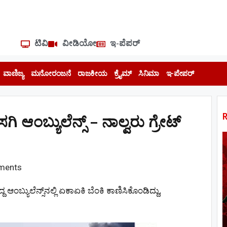
ಟಿವಿ
ವೀಡಿಯೋ
ಇ-ಪೆಪರ್
ವಾಣಿಜ್ಯ
ಮನೋರಂಜನೆ
ರಾಜಕೀಯ
ಕ್ರೈಮ್
ಸಿನಿಮಾ
ಇ-ಪೇಪರ್
ಿ ಆಂಬ್ಯುಲೆನ್ಸ್ – ನಾಲ್ವರು ಗ್ರೇಟ್‌
ments
ಂಬ್ಯುಲೆನ್ಸ್​​ನಲ್ಲಿ ಏಕಾಏಕಿ ಬೆಂಕಿ ಕಾಣಿಸಿಕೊಂಡಿದ್ದು,