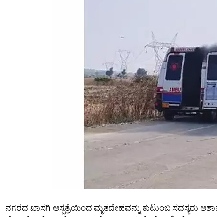
ನಗರದ ಖಾಸಗಿ ಆಸ್ಪತ್ರೆಯಿಂದ ಮೃತದೇಹವನ್ನು ಕುಟುಂಬ ಸದಸ್ಯರು ಆಶಾಪುರ ಗ್