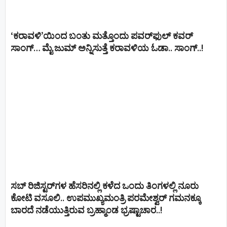
‘ಕರಾವಳಿ’ಯಿಂದ ಬಂತು ಮತ್ತೊಂದು ಪವರ್‌ಫುಲ್ ಕವರ್
ಸಾಂಗ್… ಮೈ ಜುಮ್ ಅನ್ನಿಸುತ್ತೆ ಕರಾವಳಿಯ ಓಡಾ.. ಸಾಂಗ್‌..!
ಸಬ್ ರಿಜಿಸ್ಟರ್​ಗಳ ಹೆಸರಿನಲ್ಲಿ ಕಳೆದ ಒಂದು ತಿಂಗಳಲ್ಲಿ ನೂರು
ಕೋಟಿ ವಸೂಲಿ.. ಉಪಮುಖ್ಯಮಂತ್ರಿ ಪರಮೇಶ್ವರ್​ ಗಮನಕ್ಕೂ
ಬಾರದೆ ನಡೆಯುತ್ತಿರುವ ಬ್ರಹ್ಮಾಂಡ ಭ್ರಷ್ಟಾಚಾರ..!