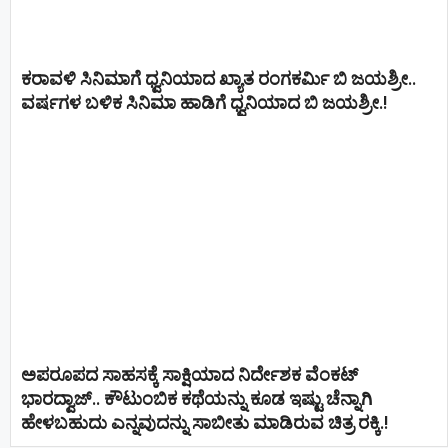
ಕರಾವಳಿ ಸಿನಿಮಾಗೆ ಧ್ವನಿಯಾದ ಖ್ಯಾತ ರಂಗಕರ್ಮಿ ಬಿ ಜಯಶ್ರೀ..
ವರ್ಷಗಳ ಬಳಿಕ ಸಿನಿಮಾ ಹಾಡಿಗೆ ಧ್ವನಿಯಾದ ಬಿ ಜಯಶ್ರೀ.!
ಅಪರೂಪದ ಸಾಹಸಕ್ಕೆ ಸಾಕ್ಷಿಯಾದ ನಿರ್ದೇಶಕ ವೆಂಕಟ್
ಭಾರದ್ವಾಜ್.. ಕೌಟುಂಬಿಕ ಕಥೆಯನ್ನು ಕೂಡ ಇಷ್ಟು ಚೆನ್ನಾಗಿ
ಹೇಳಬಹುದು ಎನ್ನವುದನ್ನು ಸಾಬೀತು ಮಾಡಿರುವ ಚಿತ್ರ ರಕ್ಕಿ.!