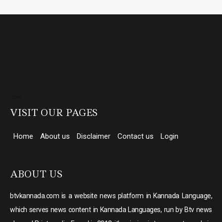
Direct Selling companies in India
top 10 elevator companies in india
VISIT OUR PAGES
Home
About us
Disclaimer
Contact us
Login
ABOUT US
btvkannada.com is a website news platform in Kannada Language,
which serves news content in Kannada Languages, run by Btv news