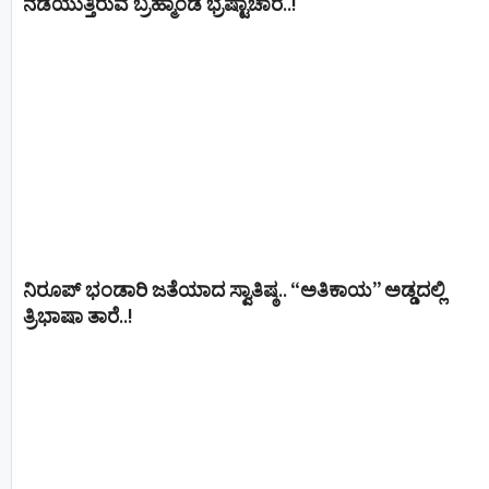
ನಡೆಯುತ್ತಿರುವ ಬ್ರಹ್ಮಾಂಡ ಭ್ರಷ್ಟಾಚಾರ..!
ನಿರೂಪ್ ಭಂಡಾರಿ ಜತೆಯಾದ ಸ್ವಾತಿಷ್ಠ.. “ಅತಿಕಾಯ” ಅಡ್ಡದಲ್ಲಿ
ತ್ರಿಭಾಷಾ ತಾರೆ..!