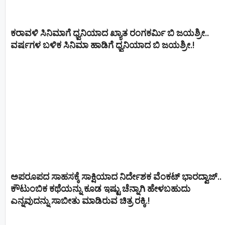
ಕರಾವಳಿ ಸಿನಿಮಾಗೆ ಧ್ವನಿಯಾದ ಖ್ಯಾತ ರಂಗಕರ್ಮಿ ಬಿ ಜಯಶ್ರೀ..
ವರ್ಷಗಳ ಬಳಿಕ ಸಿನಿಮಾ ಹಾಡಿಗೆ ಧ್ವನಿಯಾದ ಬಿ ಜಯಶ್ರೀ.!
ಅಪರೂಪದ ಸಾಹಸಕ್ಕೆ ಸಾಕ್ಷಿಯಾದ ನಿರ್ದೇಶಕ ವೆಂಕಟ್ ಭಾರದ್ವಾಜ್..
ಕೌಟುಂಬಿಕ ಕಥೆಯನ್ನು ಕೂಡ ಇಷ್ಟು ಚೆನ್ನಾಗಿ ಹೇಳಬಹುದು
ಎನ್ನವುದನ್ನು ಸಾಬೀತು ಮಾಡಿರುವ ಚಿತ್ರ ರಕ್ಕಿ.!