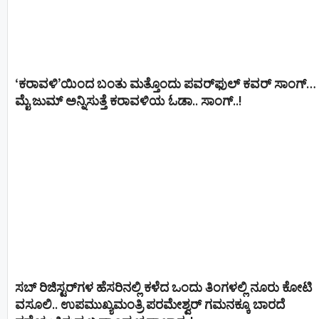
‘ಕರಾವಳಿ’ಯಿಂದ ಬಂತು ಮತ್ತೊಂದು ಪವರ್‌ಫುಲ್ ಕವರ್ ಸಾಂಗ್…
ಮೈ ಜುಮ್ ಅನ್ನಿಸುತ್ತೆ ಕರಾವಳಿಯ ಓಡಾ.. ಸಾಂಗ್‌..!
ಸಬ್ ರಿಜಿಸ್ಟರ್​ಗಳ ಹೆಸರಿನಲ್ಲಿ ಕಳೆದ ಒಂದು ತಿಂಗಳಲ್ಲಿ ನೂರು ಕೋಟಿ
ವಸೂಲಿ.. ಉಪಮುಖ್ಯಮಂತ್ರಿ ಪರಮೇಶ್ವರ್​ ಗಮನಕ್ಕೂ ಬಾರದೆ