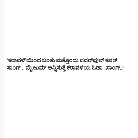
‘ಕರಾವಳಿ’ಯಿಂದ ಬಂತು ಮತ್ತೊಂದು ಪವರ್‌ಫುಲ್ ಕವರ್
ಸಾಂಗ್… ಮೈ ಜುಮ್ ಅನ್ನಿಸುತ್ತೆ ಕರಾವಳಿಯ ಓಡಾ.. ಸಾಂಗ್‌..!