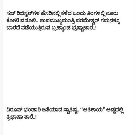
ಸಬ್ ರಿಜಿಸ್ಟರ್​ಗಳ ಹೆಸರಿನಲ್ಲಿ ಕಳೆದ ಒಂದು ತಿಂಗಳಲ್ಲಿ ನೂರು
ಕೋಟಿ ವಸೂಲಿ.. ಉಪಮುಖ್ಯಮಂತ್ರಿ ಪರಮೇಶ್ವರ್​ ಗಮನಕ್ಕೂ
ಬಾರದೆ ನಡೆಯುತ್ತಿರುವ ಬ್ರಹ್ಮಾಂಡ ಭ್ರಷ್ಟಾಚಾರ..!
ನಿರೂಪ್ ಭಂಡಾರಿ ಜತೆಯಾದ ಸ್ವಾತಿಷ್ಠ.. “ಅತಿಕಾಯ” ಅಡ್ಡದಲ್ಲಿ
ತ್ರಿಭಾಷಾ ತಾರೆ..!