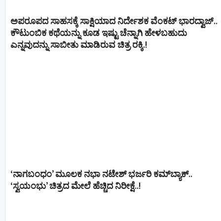
ಅಪರೂಪದ ಸಾಹಸಕ್ಕೆ ಸಾಕ್ಷಿಯಾದ ನಿರ್ದೇಶಕ ವೆಂಕಟ್ ಭಾರದ್ವಾಜ್..
ಕೌಟುಂಬಿಕ ಕಥೆಯನ್ನು ಕೂಡ ಇಷ್ಟು ಚೆನ್ನಾಗಿ ಹೇಳಬಹುದು
ಎನ್ನವುದನ್ನು ಸಾಬೀತು ಮಾಡಿರುವ ಚಿತ್ರ ರಕ್ಕಿ.!
‘ನಾಗಬಂಧಂ’ ಮೂಲಕ ನಭಾ ನಟೇಶ್ ಭರ್ಜರಿ ಕಮ್‌ಬ್ಯಾಕ್..
‘ಸ್ವಯಂಭು’ ಚಿತ್ರದ ಮೇಲೆ ಹೆಚ್ಚಿದ ನಿರೀಕ್ಷೆ..!