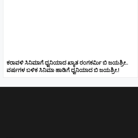
ಕರಾವಳಿ ಸಿನಿಮಾಗೆ ಧ್ವನಿಯಾದ ಖ್ಯಾತ ರಂಗಕರ್ಮಿ ಬಿ ಜಯಶ್ರೀ..
ವರ್ಷಗಳ ಬಳಿಕ ಸಿನಿಮಾ ಹಾಡಿಗೆ ಧ್ವನಿಯಾದ ಬಿ ಜಯಶ್ರೀ.!
Direct Selling companies in India