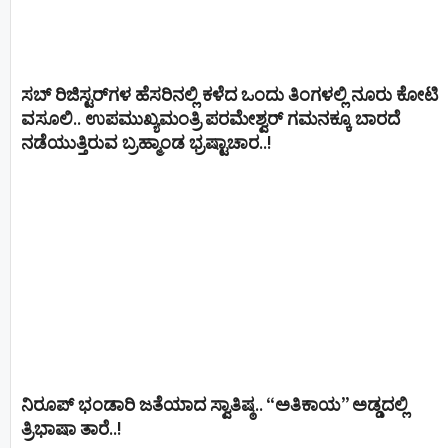
ಸಬ್ ರಿಜಿಸ್ಟರ್​ಗಳ ಹೆಸರಿನಲ್ಲಿ ಕಳೆದ ಒಂದು ತಿಂಗಳಲ್ಲಿ ನೂರು ಕೋಟಿ
ವಸೂಲಿ.. ಉಪಮುಖ್ಯಮಂತ್ರಿ ಪರಮೇಶ್ವರ್​ ಗಮನಕ್ಕೂ ಬಾರದೆ
ನಡೆಯುತ್ತಿರುವ ಬ್ರಹ್ಮಾಂಡ ಭ್ರಷ್ಟಾಚಾರ..!
ನಿರೂಪ್ ಭಂಡಾರಿ ಜತೆಯಾದ ಸ್ವಾತಿಷ್ಠ.. “ಅತಿಕಾಯ” ಅಡ್ಡದಲ್ಲಿ
ತ್ರಿಭಾಷಾ ತಾರೆ..!