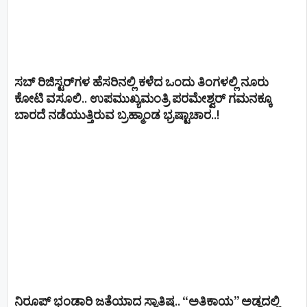
ಸಬ್ ರಿಜಿಸ್ಟರ್​ಗಳ ಹೆಸರಿನಲ್ಲಿ ಕಳೆದ ಒಂದು ತಿಂಗಳಲ್ಲಿ ನೂರು
ಕೋಟಿ ವಸೂಲಿ.. ಉಪಮುಖ್ಯಮಂತ್ರಿ ಪರಮೇಶ್ವರ್​ ಗಮನಕ್ಕೂ
ಬಾರದೆ ನಡೆಯುತ್ತಿರುವ ಬ್ರಹ್ಮಾಂಡ ಭ್ರಷ್ಟಾಚಾರ..!
ನಿರೂಪ್ ಭಂಡಾರಿ ಜತೆಯಾದ ಸ್ವಾತಿಷ್ಠ.. “ಅತಿಕಾಯ” ಅಡ್ಡದಲ್ಲಿ