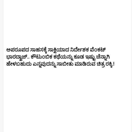
ಅಪರೂಪದ ಸಾಹಸಕ್ಕೆ ಸಾಕ್ಷಿಯಾದ ನಿರ್ದೇಶಕ ವೆಂಕಟ್
ಭಾರದ್ವಾಜ್.. ಕೌಟುಂಬಿಕ ಕಥೆಯನ್ನು ಕೂಡ ಇಷ್ಟು ಚೆನ್ನಾಗಿ
ಹೇಳಬಹುದು ಎನ್ನವುದನ್ನು ಸಾಬೀತು ಮಾಡಿರುವ ಚಿತ್ರ ರಕ್ಕಿ.!