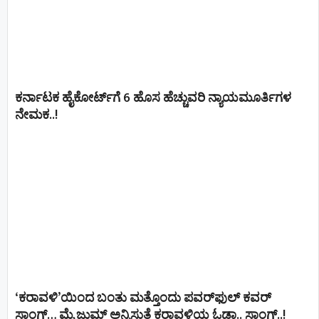
ಕರ್ನಾಟಕ ಹೈಕೋರ್ಟ್‌ಗೆ 6 ಹೊಸ ಹೆಚ್ಚುವರಿ ನ್ಯಾಯಮೂರ್ತಿಗಳ
ನೇಮಕ..!
‘ಕರಾವಳಿ’ಯಿಂದ ಬಂತು ಮತ್ತೊಂದು ಪವರ್‌ಫುಲ್ ಕವರ್
ಸಾಂಗ್… ಮೈ ಜುಮ್ ಅನ್ನಿಸುತ್ತೆ ಕರಾವಳಿಯ ಓಡಾ.. ಸಾಂಗ್‌..!