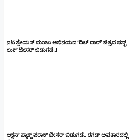
ನಟ ಶ್ರೇಯಸ್ ಮಂಜು ಅಭಿನಯದ ‘ದಿಲ್ ದಾರ್’ ಚಿತ್ರದ ಫಸ್ಟ್
ಲುಕ್ ಟೀಸರ್ ಬಿಡುಗಡೆ..!
ಆಕ್ಷನ್ ಪ್ಯಾಕ್ಡ್ ಪರಾಕ್ ಟೀಸರ್ ಬಿಡುಗಡೆ.. ರಗಡ್ ಅವತಾರದಲ್ಲಿ