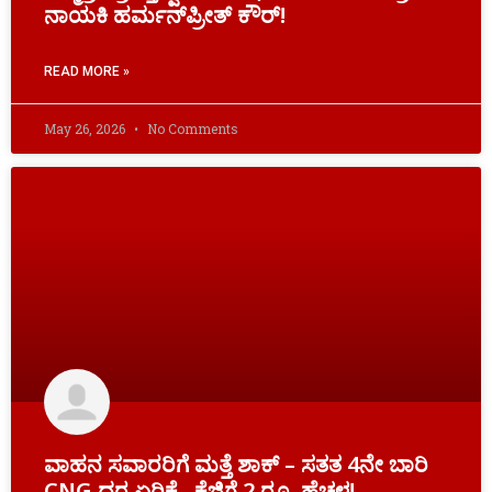
ನಾಯಕಿ ಹರ್ಮನ್​ಪ್ರೀತ್​ ಕೌರ್​​!
READ MORE »
May 26, 2026
No Comments
ವಾಹನ ಸವಾರರಿಗೆ ಮತ್ತೆ ಶಾಕ್‌ – ಸತತ 4ನೇ ಬಾರಿ
CNG ದರ ಏರಿಕೆ.. ಕೆಜಿಗೆ 2 ರೂ. ಹೆಚ್ಚಳ!